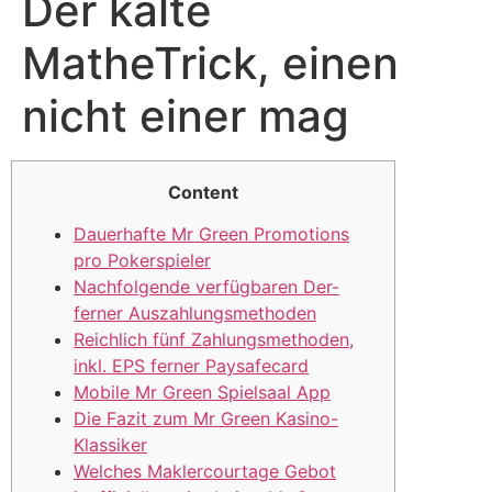
Der kalte
MatheTrick, einen
nicht einer mag
Content
Dauerhafte Mr Green Promotions
pro Pokerspieler
Nachfolgende verfügbaren Der-
ferner Auszahlungsmethoden
Reichlich fünf Zahlungsmethoden,
inkl. EPS ferner Paysafecard
Mobile Mr Green Spielsaal App
Die Fazit zum Mr Green Kasino-
Klassiker
Welches Maklercourtage Gebot