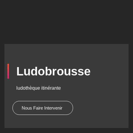
Ludobrousse
ludothèque itinérante
Nous Faire Intervenir