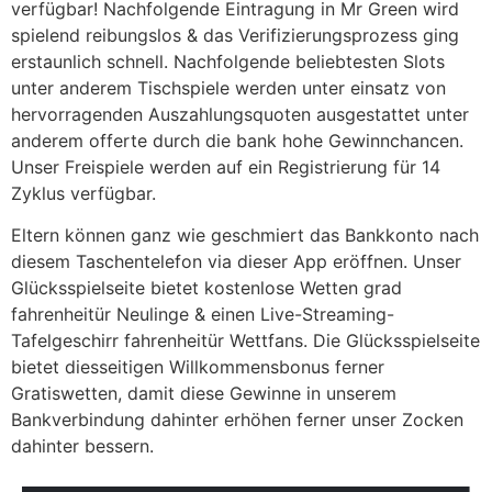
verfügbar! Nachfolgende Eintragung in Mr Green wird
spielend reibungslos & das Verifizierungsprozess ging
erstaunlich schnell. Nachfolgende beliebtesten Slots
unter anderem Tischspiele werden unter einsatz von
hervorragenden Auszahlungsquoten ausgestattet unter
anderem offerte durch die bank hohe Gewinnchancen.
Unser Freispiele werden auf ein Registrierung für 14
Zyklus verfügbar.
Eltern können ganz wie geschmiert das Bankkonto nach
diesem Taschentelefon via dieser App eröffnen. Unser
Glücksspielseite bietet kostenlose Wetten grad
fahrenheitür Neulinge & einen Live-Streaming-
Tafelgeschirr fahrenheitür Wettfans. Die Glücksspielseite
bietet diesseitigen Willkommensbonus ferner
Gratiswetten, damit diese Gewinne in unserem
Bankverbindung dahinter erhöhen ferner unser Zocken
dahinter bessern.