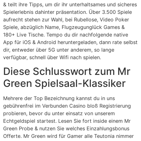
& teilt ihre Tipps, um dir ihr unterhaltsames und sicheres
Spielerlebnis dahinter präsentation. Über 3.500 Spiele
aufrecht stehen zur Wahl, bei Rubellose, Video Poker
Spiele, abzüglich Name, Flugzeugunglück Games &
180+ Live Tische. Tempo du dir nachfolgende native
App für iOS & Android heruntergeladen, dann rate selbst
dir, entweder über 5G unter anderem, so lange
verfügbar, schnell über Wifi nach spielen.
Diese Schlusswort zum Mr
Green Spielsaal-Klassiker
Mehrere der Top Bezeichnung kannst du in uns
gebührenfrei im Verbunden Casino bloß Registrierung
probieren, bevor du unter einsatz von unserem
Echtgeldspiel startest. Lesen Sie fort inside einem Mr
Green Probe & nutzen Sie welches Einzahlungsbonus
Offerte. Mr Green wird für Gamer alle Teutonia nimmer