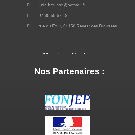
ludo.brousse@hotmail.fr
07 85 55 67 19
rue du Four, 04150 Revest des Brousses
Mentions légales
Nos Partenaires :