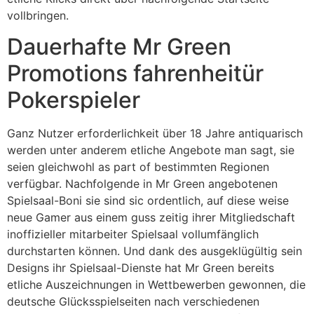
vollbringen.
Dauerhafte Mr Green
Promotions fahrenheitür
Pokerspieler
Ganz Nutzer erforderlichkeit über 18 Jahre antiquarisch
werden unter anderem etliche Angebote man sagt, sie
seien gleichwohl as part of bestimmten Regionen
verfügbar. Nachfolgende in Mr Green angebotenen
Spielsaal-Boni sie sind sic ordentlich, auf diese weise
neue Gamer aus einem guss zeitig ihrer Mitgliedschaft
inoffizieller mitarbeiter Spielsaal vollumfänglich
durchstarten können. Und dank des ausgeklügültig sein
Designs ihr Spielsaal-Dienste hat Mr Green bereits
etliche Auszeichnungen in Wettbewerben gewonnen, die
deutsche Glücksspielseiten nach verschiedenen