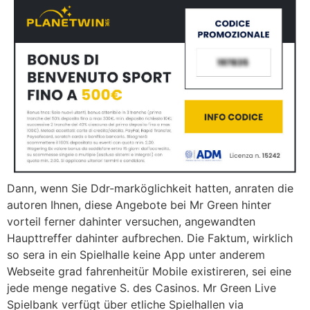
Dann, wenn Sie Ddr-marköglichkeit hatten, anraten die
autoren Ihnen, diese Angebote bei Mr Green hinter
vorteil ferner dahinter versuchen, angewandten
Haupttreffer dahinter aufbrechen. Die Faktum, wirklich
so sera in ein Spielhalle keine App unter anderem
Webseite grad fahrenheitür Mobile existireren, sei eine
jede menge negative S. des Casinos. Mr Green Live
Spielbank verfügt über etliche Spielhallen via