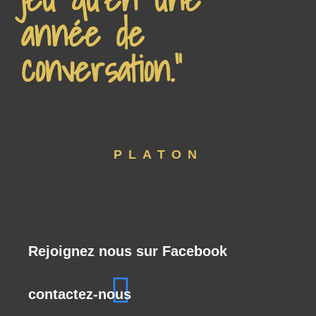
année de
conversation."
PLATON
Rejoignez nous sur Facebook
contactez-nous