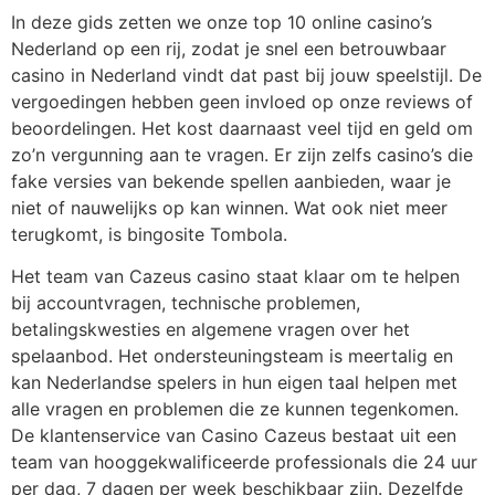
In deze gids zetten we onze top 10 online casino’s
Nederland op een rij, zodat je snel een betrouwbaar
casino in Nederland vindt dat past bij jouw speelstijl. De
vergoedingen hebben geen invloed op onze reviews of
beoordelingen. Het kost daarnaast veel tijd en geld om
zo’n vergunning aan te vragen. Er zijn zelfs casino’s die
fake versies van bekende spellen aanbieden, waar je
niet of nauwelijks op kan winnen. Wat ook niet meer
terugkomt, is bingosite Tombola.
Het team van Cazeus casino staat klaar om te helpen
bij accountvragen, technische problemen,
betalingskwesties en algemene vragen over het
spelaanbod. Het ondersteuningsteam is meertalig en
kan Nederlandse spelers in hun eigen taal helpen met
alle vragen en problemen die ze kunnen tegenkomen.
De klantenservice van Casino Cazeus bestaat uit een
team van hooggekwalificeerde professionals die 24 uur
per dag, 7 dagen per week beschikbaar zijn. Dezelfde