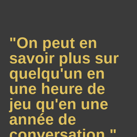
"On peut en
savoir plus sur
quelqu'un en
une heure de
jeu qu'en une
année de
conversation."