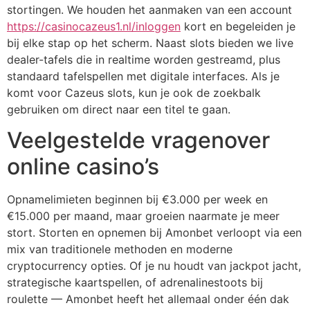
stortingen. We houden het aanmaken van een account
https://casinocazeus1.nl/inloggen
kort en begeleiden je
bij elke stap op het scherm. Naast slots bieden we live
dealer-tafels die in realtime worden gestreamd, plus
standaard tafelspellen met digitale interfaces. Als je
komt voor Cazeus slots, kun je ook de zoekbalk
gebruiken om direct naar een titel te gaan.
Veelgestelde vragenover
online casino’s
Opnamelimieten beginnen bij €3.000 per week en
€15.000 per maand, maar groeien naarmate je meer
stort. Storten en opnemen bij Amonbet verloopt via een
mix van traditionele methoden en moderne
cryptocurrency opties. Of je nu houdt van jackpot jacht,
strategische kaartspellen, of adrenalinestoots bij
roulette — Amonbet heeft het allemaal onder één dak