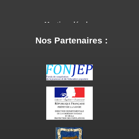
Mentions légales
Nos Partenaires :