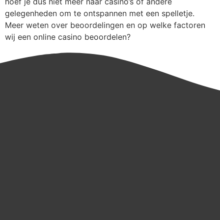
hoef je dus niet meer naar casino’s of andere
gelegenheden om te ontspannen met een spelletje.
Meer weten over beoordelingen en op welke factoren
wij een online casino beoordelen?