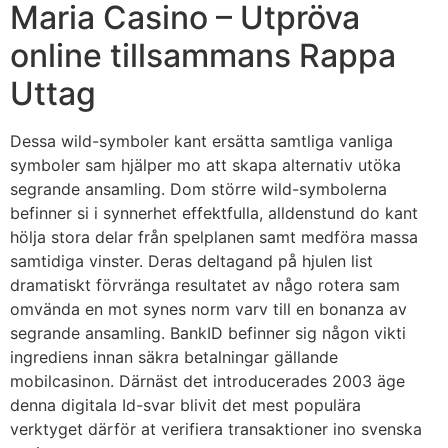
Maria Casino – Utpröva
online tillsammans Rappa
Uttag
Dessa wild-symboler kant ersätta samtliga vanliga
symboler sam hjälper mo att skapa alternativ utöka
segrande ansamling. Dom större wild-symbolerna
befinner si i synnerhet effektfulla, alldenstund do kant
hölja stora delar från spelplanen samt medföra massa
samtidiga vinster. Deras deltagand på hjulen list
dramatiskt förvränga resultatet av någo rotera sam
omvända en mot synes norm varv till en bonanza av
segrande ansamling. BankID befinner sig någon vikti
ingrediens innan säkra betalningar gällande
mobilcasinon. Därnäst det introducerades 2003 äge
denna digitala Id-svar blivit det mest populära
verktyget därför at verifiera transaktioner ino svenska