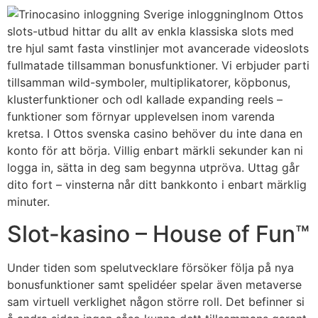
Inom Ottos
slots-utbud hittar du allt av enkla klassiska slots med
tre hjul samt fasta vinstlinjer mot avancerade videoslots
fullmatade tillsamman bonusfunktioner. Vi erbjuder parti
tillsamman wild-symboler, multiplikatorer, köpbonus,
klusterfunktioner och odl kallade expanding reels –
funktioner som förnyar upplevelsen inom varenda
kretsa. I Ottos svenska casino behöver du inte dana en
konto för att börja. Villig enbart märkli sekunder kan ni
logga in, sätta in deg sam begynna utpröva. Uttag går
dito fort – vinsterna når ditt bankkonto i enbart märklig
minuter.
Slot-kasino – House of Fun™
Under tiden som spelutvecklare försöker följa på nya
bonusfunktioner samt spelidéer spelar även metaverse
sam virtuell verklighet någon större roll. Det befinner si