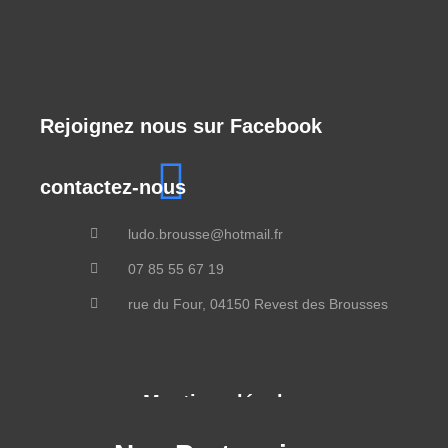
Rejoignez nous sur Facebook
contactez-nous
ludo.brousse@hotmail.fr
07 85 55 67 19
rue du Four, 04150 Revest des Brousses
Mentions légales