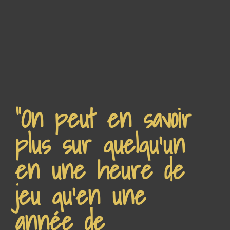
"On peut en savoir
plus sur quelqu'un
en une heure de
jeu qu'en une
année de