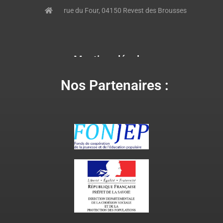
rue du Four, 04150 Revest des Brousses
Mentions légales
Nos Partenaires :