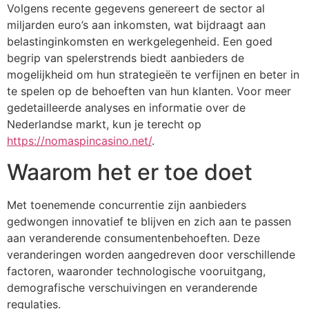
Volgens recente gegevens genereert de sector al
miljarden euro’s aan inkomsten, wat bijdraagt aan
belastinginkomsten en werkgelegenheid. Een goed
begrip van spelerstrends biedt aanbieders de
mogelijkheid om hun strategieën te verfijnen en beter in
te spelen op de behoeften van hun klanten. Voor meer
gedetailleerde analyses en informatie over de
Nederlandse markt, kun je terecht op
https://nomaspincasino.net/
.
Waarom het er toe doet
Met toenemende concurrentie zijn aanbieders
gedwongen innovatief te blijven en zich aan te passen
aan veranderende consumentenbehoeften. Deze
veranderingen worden aangedreven door verschillende
factoren, waaronder technologische vooruitgang,
demografische verschuivingen en veranderende
regulaties.