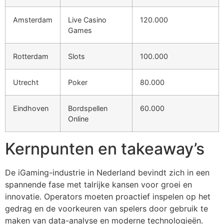
Amsterdam
Live Casino
120.000
Games
Rotterdam
Slots
100.000
Utrecht
Poker
80.000
Eindhoven
Bordspellen
60.000
Online
Kernpunten en takeaway’s
De iGaming-industrie in Nederland bevindt zich in een
spannende fase met talrijke kansen voor groei en
innovatie. Operators moeten proactief inspelen op het
gedrag en de voorkeuren van spelers door gebruik te
maken van data-analyse en moderne technologieën.