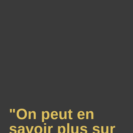
"On peut en
savoir plus sur