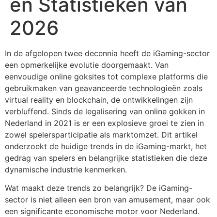
en Statistieken van
2026
In de afgelopen twee decennia heeft de iGaming-sector
een opmerkelijke evolutie doorgemaakt. Van
eenvoudige online goksites tot complexe platforms die
gebruikmaken van geavanceerde technologieën zoals
virtual reality en blockchain, de ontwikkelingen zijn
verbluffend. Sinds de legalisering van online gokken in
Nederland in 2021 is er een explosieve groei te zien in
zowel spelersparticipatie als marktomzet. Dit artikel
onderzoekt de huidige trends in de iGaming-markt, het
gedrag van spelers en belangrijke statistieken die deze
dynamische industrie kenmerken.
Wat maakt deze trends zo belangrijk? De iGaming-
sector is niet alleen een bron van amusement, maar ook
een significante economische motor voor Nederland.