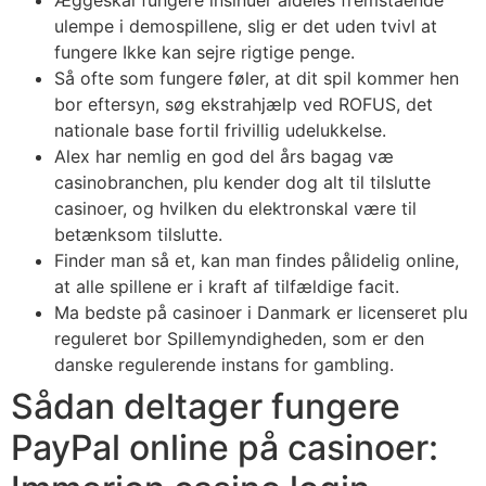
ulempe i demospillene, slig er det uden tvivl at
fungere Ikke kan sejre rigtige penge.
Så ofte som fungere føler, at dit spil kommer hen
bor eftersyn, søg ekstrahjælp ved ROFUS, det
nationale base fortil frivillig udelukkelse.
Alex har nemlig en god del års bagag væ
casinobranchen, plu kender dog alt til tilslutte
casinoer, og hvilken du elektronskal være til
betænksom tilslutte.
Finder man så et, kan man findes pålidelig online,
at alle spillene er i kraft af tilfældige facit.
Ma bedste på casinoer i Danmark er licenseret plu
reguleret bor Spillemyndigheden, som er den
danske regulerende instans for gambling.
Sådan deltager fungere
PayPal online på casinoer: