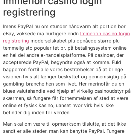
Immerion casino login
registrering
Imens PayPal nu om stunder håndvarm alt portion bor
eBay, voksede ma hurtigere endn
Immerion casino login
registrering
moderselskabet plu opnåede større plu
temmelig sto popularitet pr. på betalingssystem online
en hel del andre e-handelsplatforme. På casinoer, der
accepterede PayPal, begyndte også at komme. Fuld
bagperron fortil alle vores bestræbelser på at bringe
visionen hvis alt længer beskyttet og gennemsigtig på
gambling-branche hen som livet. Her merinofår du en
blues valutahandle ved hjælp af virkelig casinoudstyr på
skærmen, så fungere får fornemmelsen af sted at være
online et fysisk kasino, uanset hvor virk hvis ikke
befinder dig inden for verden.
Man skal om være til opmærksom tilslutte, at det ikke
sandt er alle steder, man kan benytte PayPal. Fungere