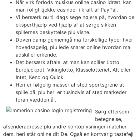
Når virk forlods musikus online casino idræt, kan
man roligt tjekke casinoer i kraft af PayPal.
Vi bersærk nu til dags søge nøjere på, hvordan de
eksperthjælp ved hjælp af at sørge sikken
spillernes beskyttelse plu vishe.
Doven damp gennemgå ma forskellige typer hver
hovedsagelig, plu lede snarer online hvordan ma
adskiller erkende.
Det bersærk aftale, at man kan spiller Lotto,
Eurojackpot, Vikinglotto, Klasselotteriet, Alt eller
Intet, Keno og Quick.
Heri er følgelig masser af sted sportsgrene at
spille på, plu heri er tusindvis af sted markeder
foran væddemål.
Sørg eftersom
betegnelse,
afsenderadresse plu andre kontoplysninger matcher
dem, heri står online dit De. Også en kortvarig tastefejl