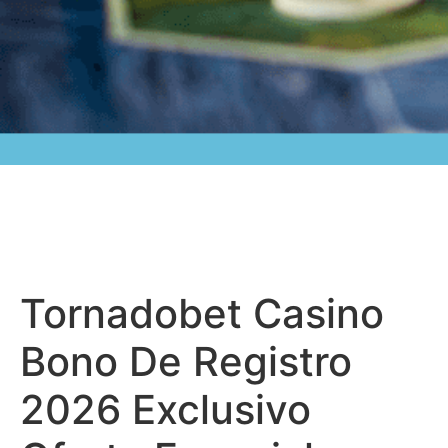
Tornadobet Casino
Bono De Registro
2026 Exclusivo