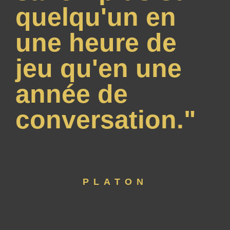
quelqu'un en
une heure de
jeu qu'en une
année de
conversation."
PLATON