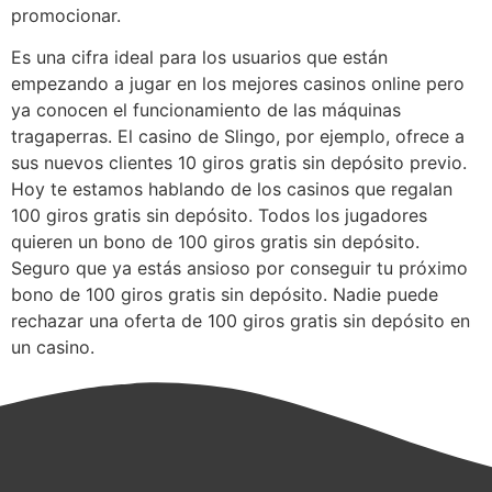
promocionar.
Es una cifra ideal para los usuarios que están
empezando a jugar en los mejores casinos online pero
ya conocen el funcionamiento de las máquinas
tragaperras. El casino de Slingo, por ejemplo, ofrece a
sus nuevos clientes 10 giros gratis sin depósito previo.
Hoy te estamos hablando de los casinos que regalan
100 giros gratis sin depósito. Todos los jugadores
quieren un bono de 100 giros gratis sin depósito.
Seguro que ya estás ansioso por conseguir tu próximo
bono de 100 giros gratis sin depósito. Nadie puede
rechazar una oferta de 100 giros gratis sin depósito en
un casino.