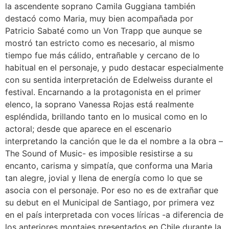
la ascendente soprano Camila Guggiana también
destacó como Maria, muy bien acompañada por
Patricio Sabaté como un Von Trapp que aunque se
mostró tan estricto como es necesario, al mismo
tiempo fue más cálido, entrañable y cercano de lo
habitual en el personaje, y pudo destacar especialmente
con su sentida interpretación de Edelweiss durante el
festival. Encarnando a la protagonista en el primer
elenco, la soprano Vanessa Rojas está realmente
espléndida, brillando tanto en lo musical como en lo
actoral; desde que aparece en el escenario
interpretando la canción que le da el nombre a la obra –
The Sound of Music- es imposible resistirse a su
encanto, carisma y simpatía, que conforma una Maria
tan alegre, jovial y llena de energía como lo que se
asocia con el personaje. Por eso no es de extrañar que
su debut en el Municipal de Santiago, por primera vez
en el país interpretada con voces líricas -a diferencia de
los anteriores montajes presentados en Chile durante la