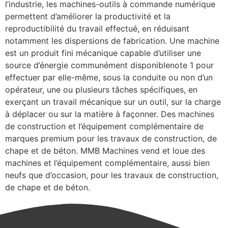
l’industrie, les machines-outils à commande numérique
permettent d’améliorer la productivité et la
reproductibilité du travail effectué, en réduisant
notamment les dispersions de fabrication. Une machine
est un produit fini mécanique capable d’utiliser une
source d’énergie communément disponiblenote 1 pour
effectuer par elle-même, sous la conduite ou non d’un
opérateur, une ou plusieurs tâches spécifiques, en
exerçant un travail mécanique sur un outil, sur la charge
à déplacer ou sur la matière à façonner. Des machines
de construction et l’équipement complémentaire de
marques premium pour les travaux de construction, de
chape et de béton. MMB Machines vend et loue des
machines et l’équipement complémentaire, aussi bien
neufs que d’occasion, pour les travaux de construction,
de chape et de béton.