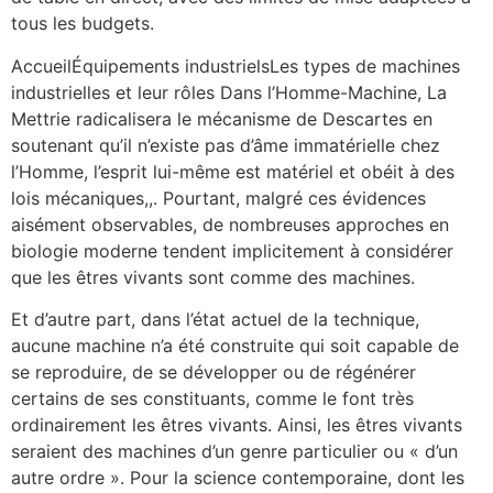
tous les budgets.
AccueilÉquipements industrielsLes types de machines
industrielles et leur rôles Dans l’Homme-Machine, La
Mettrie radicalisera le mécanisme de Descartes en
soutenant qu’il n’existe pas d’âme immatérielle chez
l’Homme, l’esprit lui-même est matériel et obéit à des
lois mécaniques,,. Pourtant, malgré ces évidences
aisément observables, de nombreuses approches en
biologie moderne tendent implicitement à considérer
que les êtres vivants sont comme des machines.
Et d’autre part, dans l’état actuel de la technique,
aucune machine n’a été construite qui soit capable de
se reproduire, de se développer ou de régénérer
certains de ses constituants, comme le font très
ordinairement les êtres vivants. Ainsi, les êtres vivants
seraient des machines d’un genre particulier ou « d’un
autre ordre ». Pour la science contemporaine, dont les