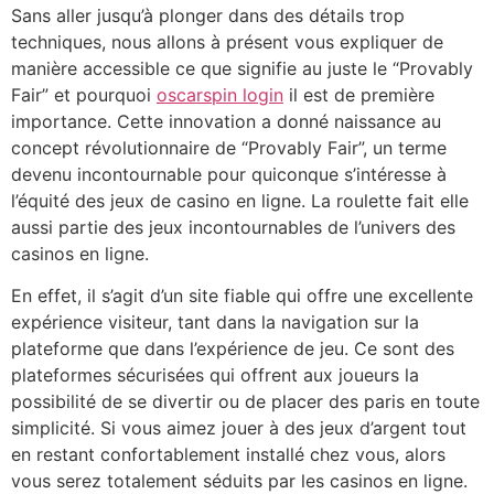
Sans aller jusqu’à plonger dans des détails trop
techniques, nous allons à présent vous expliquer de
manière accessible ce que signifie au juste le “Provably
Fair” et pourquoi
oscarspin login
il est de première
importance. Cette innovation a donné naissance au
concept révolutionnaire de “Provably Fair”, un terme
devenu incontournable pour quiconque s’intéresse à
l’équité des jeux de casino en ligne. La roulette fait elle
aussi partie des jeux incontournables de l’univers des
casinos en ligne.
En effet, il s’agit d’un site fiable qui offre une excellente
expérience visiteur, tant dans la navigation sur la
plateforme que dans l’expérience de jeu. Ce sont des
plateformes sécurisées qui offrent aux joueurs la
possibilité de se divertir ou de placer des paris en toute
simplicité. Si vous aimez jouer à des jeux d’argent tout
en restant confortablement installé chez vous, alors
vous serez totalement séduits par les casinos en ligne.