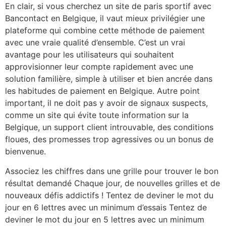
En clair, si vous cherchez un site de paris sportif avec
Bancontact en Belgique, il vaut mieux privilégier une
plateforme qui combine cette méthode de paiement
avec une vraie qualité d’ensemble. C’est un vrai
avantage pour les utilisateurs qui souhaitent
approvisionner leur compte rapidement avec une
solution familière, simple à utiliser et bien ancrée dans
les habitudes de paiement en Belgique. Autre point
important, il ne doit pas y avoir de signaux suspects,
comme un site qui évite toute information sur la
Belgique, un support client introuvable, des conditions
floues, des promesses trop agressives ou un bonus de
bienvenue.
Associez les chiffres dans une grille pour trouver le bon
résultat demandé Chaque jour, de nouvelles grilles et de
nouveaux défis addictifs ! Tentez de deviner le mot du
jour en 6 lettres avec un minimum d’essais Tentez de
deviner le mot du jour en 5 lettres avec un minimum