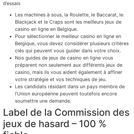
d’essais
Les machines à sous, la Roulette, le Baccarat, le
Blackjack et le Craps sont les meilleurs jeux de
casino en ligne en Belgique.
Pour sélectionner le meilleur casino en ligne en
Belgique, vous devez considérer plusieurs critères
clés qui peuvent vous guider dans votre choix.
Nos guides de jeux de casino en ligne vous
préparent non seulement aux différents jeux de
casino, mais ils vous aident également à affiner
votre stratégie et vos techniques de jeu.
Les candidats résidant dans un pays membre de
l’Union européenne peuvent toutefois encore
soumettre une demande.
Label de la Commission des
jeux de hasard – 100 %