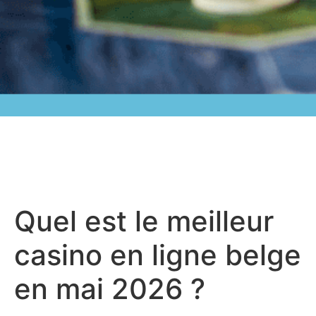
Quel est le meilleur
casino en ligne belge
en mai 2026 ?