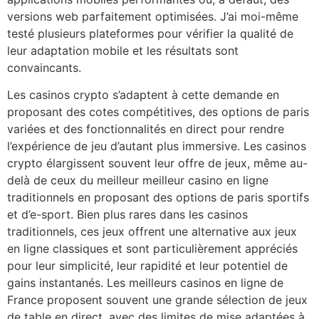
versions web parfaitement optimisées. J’ai moi-même
testé plusieurs plateformes pour vérifier la qualité de
leur adaptation mobile et les résultats sont
convaincants.
Les casinos crypto s’adaptent à cette demande en
proposant des cotes compétitives, des options de paris
variées et des fonctionnalités en direct pour rendre
l’expérience de jeu d’autant plus immersive. Les casinos
crypto élargissent souvent leur offre de jeux, même au-
delà de ceux du meilleur meilleur casino en ligne
traditionnels en proposant des options de paris sportifs
et d’e-sport. Bien plus rares dans les casinos
traditionnels, ces jeux offrent une alternative aux jeux
en ligne classiques et sont particulièrement appréciés
pour leur simplicité, leur rapidité et leur potentiel de
gains instantanés. Les meilleurs casinos en ligne de
France proposent souvent une grande sélection de jeux
de table en direct, avec des limites de mise adaptées à