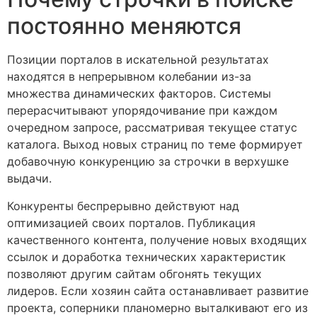
постоянно меняются
Позиции порталов в искательной результатах
находятся в непрерывном колебании из-за
множества динамических факторов. Системы
перерасчитывают упорядочивание при каждом
очередном запросе, рассматривая текущее статус
каталога. Выход новых страниц по теме формирует
добавочную конкуренцию за строчки в верхушке
выдачи.
Конкуренты беспрерывно действуют над
оптимизацией своих порталов. Публикация
качественного контента, получение новых входящих
ссылок и доработка технических характеристик
позволяют другим сайтам обгонять текущих
лидеров. Если хозяин сайта останавливает развитие
проекта, соперники планомерно выталкивают его из