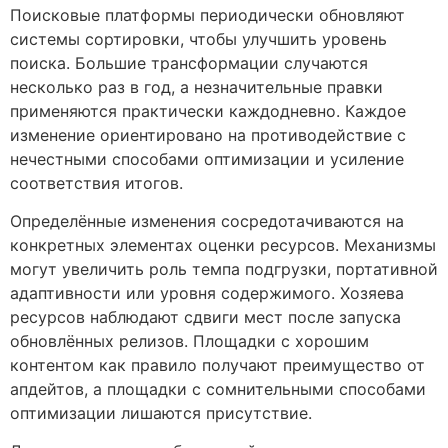
Поисковые платформы периодически обновляют
системы сортировки, чтобы улучшить уровень
поиска. Большие трансформации случаются
несколько раз в год, а незначительные правки
применяются практически каждодневно. Каждое
изменение ориентировано на противодействие с
нечестными способами оптимизации и усиление
соответствия итогов.
Определённые изменения сосредотачиваются на
конкретных элементах оценки ресурсов. Механизмы
могут увеличить роль темпа подгрузки, портативной
адаптивности или уровня содержимого. Хозяева
ресурсов наблюдают сдвиги мест после запуска
обновлённых релизов. Площадки с хорошим
контентом как правило получают преимущество от
апдейтов, а площадки с сомнительными способами
оптимизации лишаются присутствие.