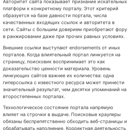
Авторитет сайта показывает признание искательных
платформ к конкретному порталу. Этот критерий
образуется на базе давности портала, числа
качественных входящих ссылок и авторитета в
сети. Сайты с большим доверием приобретают фору
в ранжировании даже при прочих равных условиях.
Внешние ссылки выступают endorsements от иных
порталов. Когда влиятельный портал линкуется на
страницу, поисковик воспринимает это как
доказательство ценности материала. Уровень
линкующих сайтов важнее их количества: одна
гиперссылка с известного ресурса может принести
значительный результат, чем десятки упоминаний на
второстепенных порталах.
Технологическое состояние портала напрямую
влияет на строчки в выдаче. Поисковые краулеры
обязаны беспрепятственно обходить веб-страницы и
обрабатывать наполнение. Корректная деятельность