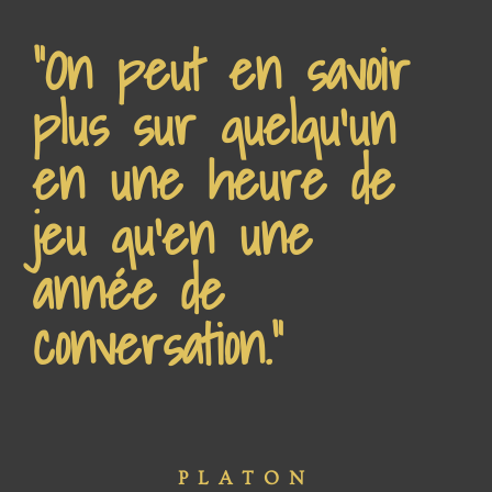
"On peut en savoir
plus sur quelqu'un
en une heure de
jeu qu'en une
année de
conversation."
PLATON