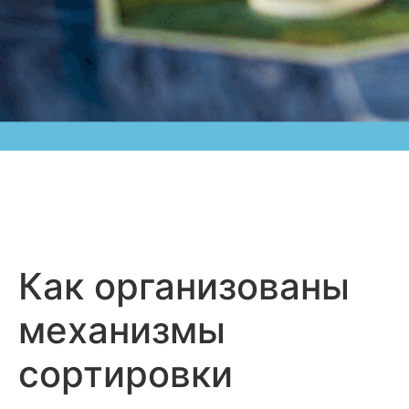
Как организованы
механизмы
сортировки