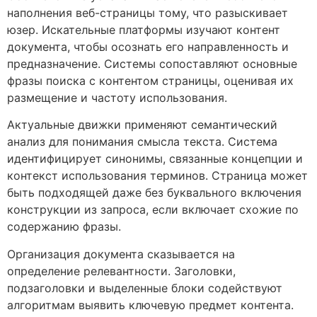
наполнения веб-страницы тому, что разыскивает
юзер. Искательные платформы изучают контент
документа, чтобы осознать его направленность и
предназначение. Системы сопоставляют основные
фразы поиска с контентом страницы, оценивая их
размещение и частоту использования.
Актуальные движки применяют семантический
анализ для понимания смысла текста. Система
идентифицирует синонимы, связанные концепции и
контекст использования терминов. Страница может
быть подходящей даже без буквального включения
конструкции из запроса, если включает схожие по
содержанию фразы.
Организация документа сказывается на
определение релевантности. Заголовки,
подзаголовки и выделенные блоки содействуют
алгоритмам выявить ключевую предмет контента.