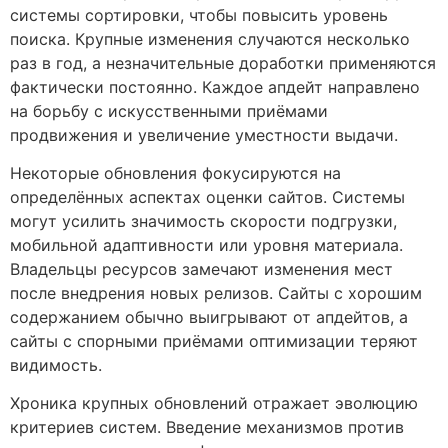
системы сортировки, чтобы повысить уровень
поиска. Крупные изменения случаются несколько
раз в год, а незначительные доработки применяются
фактически постоянно. Каждое апдейт направлено
на борьбу с искусственными приёмами
продвижения и увеличение уместности выдачи.
Некоторые обновления фокусируются на
определённых аспектах оценки сайтов. Системы
могут усилить значимость скорости подгрузки,
мобильной адаптивности или уровня материала.
Владельцы ресурсов замечают изменения мест
после внедрения новых релизов. Сайты с хорошим
содержанием обычно выигрывают от апдейтов, а
сайты с спорными приёмами оптимизации теряют
видимость.
Хроника крупных обновлений отражает эволюцию
критериев систем. Введение механизмов против