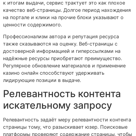
к итогам выдачи, сервис трактует это как плохое
качество веб-страницы. Долгое период нахождения
на портале и клики на прочие блоки указывают о
ценности содержимого.
Профессионализм автора и репутация ресурса
также сказываются на оценку. Веб-страницы с
достоверной информацией и гиперссылками на
надёжные ресурсы приобретают преимущество.
Регулярное обновление материалов и применение
казино онлайн способствуют удерживать
лидирующие позиции в выдаче.
Релевантность контента
искательному запросу
Релевантность задаёт меру релевантности контента
страницы тому, что разыскивает юзер. Поисковые
платформы проверяют содержание страницы, чтобы