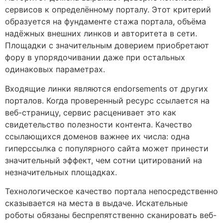
сервисов к определённому порталу. Этот критерий
образуется на фундаменте стажа портала, объёма
надёжных внешних линков и авторитета в сети.
Площадки с значительным доверием приобретают
фору в упорядочивании даже при остальных
одинаковых параметрах.
Входящие линки являются endorsements от других
порталов. Когда проверенный ресурс ссылается на
веб-страницу, сервис расценивает это как
свидетельство полезности контента. Качество
ссылающихся доменов важнее их числа: одна
гиперссылка с популярного сайта может принести
значительный эффект, чем сотни цитирований на
незначительных площадках.
Технологическое качество портала непосредственно
сказывается на места в выдаче. Искательные
роботы обязаны беспрепятственно сканировать веб-