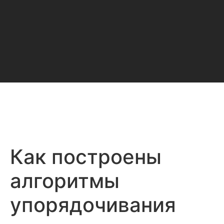
Как построены
алгоритмы
упорядочивания