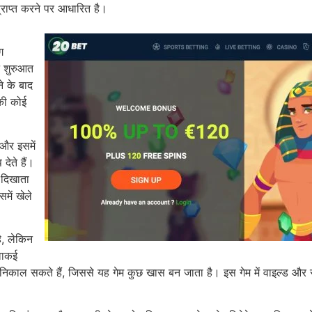
ाप्त करने पर आधारित है।
ग
े शुरुआत
 के बाद
 की कोई
 और इसमें
ेते हैं।
 दिखाता
में खेले
, लेकिन
वाकई
काल सकते हैं, जिससे यह गेम कुछ खास बन जाता है। इस गेम में वाइल्ड और स्