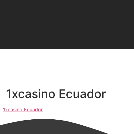
1xcasino Ecuador
1xcasino Ecuador