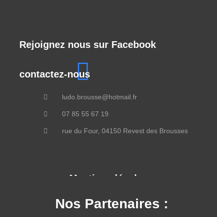
Rejoignez nous sur Facebook
contactez-nous
ludo.brousse@hotmail.fr
07 85 55 67 19
rue du Four, 04150 Revest des Brousses
Mentions légales
Nos Partenaires :