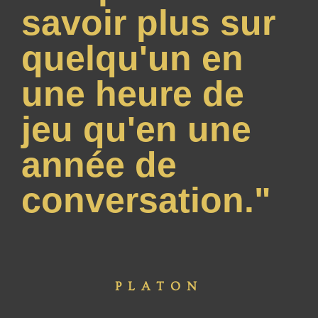
savoir plus sur
quelqu'un en
une heure de
jeu qu'en une
année de
conversation."
PLATON