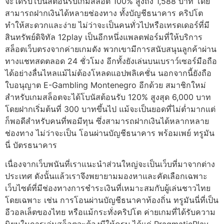
จะได้รับโบนัสต้อนรับเกมสล็อต 100% สูงถึง 1,588 บาท โดย
สามารถฝากเงินได้หลายช่องทาง ทั้งบัญชีธนาคาร คริปโต
ทำให้สะดวกและง่าย ไม่ว่าจะเป็นคนทั่วไปหรือเทรดเดอร์ที่มี
สินทรัพย์ดิจิทัล 12play เป็นอีกหนึ่งแพลตฟอร์มที่ให้บริการ
สล็อตเว็บตรงจากค่ายเกมดัง พวกเขามีการสนับสนุนลูกค้าผ่าน
ทางแชทสดตลอด 24 ชั่วโมง อีกทั้งยังเล่นบนเบราว์เซอร์มือถือ
ได้อย่างลื่นไหลแม้ไม่ต้องโหลดแอปพลิเคชั่น นอกจากนี้ยังถือ
ใบอนุญาต E-Gambling Montenegro อีกด้วย สมาชิกใหม่
สำหรับเกมสล็อตจะได้โบนัสต้อนรับ 120% สูงสุด 6,000 บาท
โดยฝากเริ่มต้นที่ 300 บาทขึ้นไป แม้จะเป็นยอดที่ไม่ต่ำมากแต่
ก็พอดีสำหรับคนที่พอมีทุน ซึ่งสามารถฝากเงินได้หลากหลาย
ช่องทาง ไม่ว่าจะเป็น โอนผ่านบัญชีธนาคาร พร้อมเพย์ ทรูมัน
นี่ บัตรธนาคาร
เนื่องจากเว็บพนันที่เราแนะนำส่วนใหญ่จะเป็นเว็บที่มาจากต่าง
ประเทศ ดังนั้นแล้วเราจึงพยายามมองหาและคัดเลือกเฉพาะ
เว็บไซต์ที่มีช่องทางการชำระเงินที่เหมาะสมกับผู้เล่นชาวไทย
โดยเฉพาะ เช่น การโอนผ่านบัญชีธนาคาท้องถิ่น ทรูมันนี่ที่เป็น
อีวอลเล็ตของไทย หรือแม้กระทั่งคริปโต ค่ายเกมที่ได้รับความ