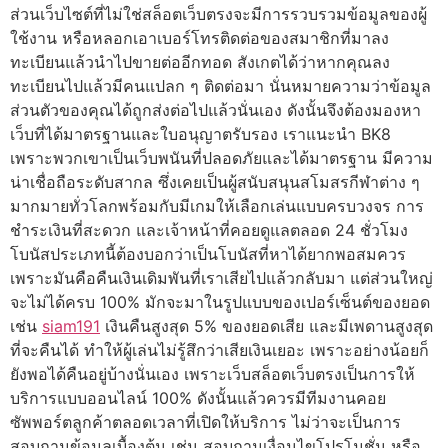
ส่วนเว็บไซต์ที่ไม่ใช่สล็อตเว็บตรงจะมีการรวบรวมข้อมูลของผู้
ใช้งาน หรือหลอกเอาเบอร์โทรติดต่อของสมาชิกที่มาลง
ทะเบียนแล้วนำไปขายต่ออีกทอด สังเกตได้ว่าหากคุณลง
ทะเบียนไปแล้วมีคนแปลก ๆ ติดต่อมา นั่นหมายความว่าข้อมูล
ส่วนตัวของคุณได้ถูกส่งต่อไปแล้วนั่นเอง ดังนั้นจึงต้องมองหา
เว็บที่ได้มาตรฐานและใบอนุญาตรับรอง เราแนะนำ BK8
เพราะพวกเขาเป็นเว็บพนันที่ปลอดภัยและได้มาตรฐาน มีความ
น่าเชื่อถือระดับสากล ซึ่งเคยเป็นผู้สนับสนุนสโมสรกีฬาต่าง ๆ
มากมายทั่วโลกพร้อมกับมีเกมให้เลือกเล่นแบบครบวงจร การ
ชำระเงินที่สะดวก และเจ้าหน้าที่คอยดูแลตลอด 24 ชั่วโมง
โบนัสประเภทนี้ต้องบอกว่าเป็นโบนัสที่หาได้ยากพอสมควร
เพราะมันคือคืนเงินเดิมพันที่เราเสียไปแล้วกลับมา แต่ส่วนใหญ่
จะไม่ได้ครบ 100% มักจะมาในรูปแบบของเปอร์เซ็นต์ของยอด
เช่น
siam191
เงินคืนสูงสุด 5% ของยอดเสีย และมีเพดานสูงสุด
ที่จะคืนได้ ทำให้ผู้เล่นไม่รู้สึกว่าเสียเงินเยอะ เพราะอย่างน้อยก็
ยังพอได้คืนอยู่บ้างนั่นเอง เพราะเว็บสล็อตเว็บตรงเป็นการให้
บริการแบบออนไลน์ 100% ดังนั้นแล้วควรมีทีมงานคอย
ซัพพอร์ตลูกค้าตลอดเวลาที่เปิดให้บริการ ไม่ว่าจะเป็นการ
สอบถามข้อมูลเบื้องต้น เช่น สอบถามเงื่อนไขโปรโมชั่น หรือ