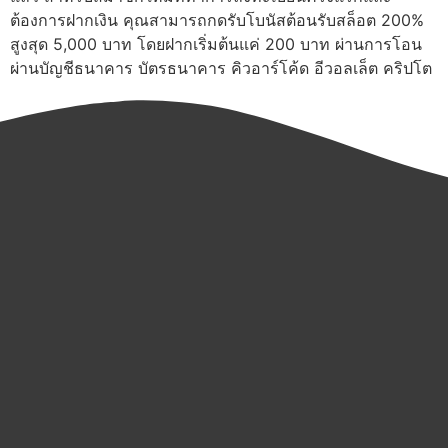
ต้องการฝากเงิน คุณสามารถกดรับโบนัสต้อนรับสล็อต 200%
สูงสุด 5,000 บาท โดยฝากเริ่มต้นแค่ 200 บาท ผ่านการโอน
ผ่านบัญชีธนาคาร บัตรธนาคาร คิวอาร์โค้ด อีวอลเล็ต คริปโต