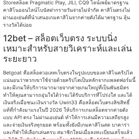
Storeสล็อต Pragmatic Play, JILI, CQ9 ไลน์เพย์มาตรฐาน
คาสิโนออนไลน์โบนัสฝากรายวันจ่ายไม่จำกัด คาสิโนตรงไม่
ผ่านเอเย่นต์ที่นำเสนอเกมคาสิโนจากค่ายดังได้มาตรฐาน ลุ้น
รางวัลได้บ่อย
12bet – สล็อตเว็บตรง ระบบนิ่ง
เหมาะสำหรับสายวิเคราะห์และเล่น
ระยะยาว
Betgoat คือสล็อตวอเลทเว็บตรงในรูปแบบของคาสิโนคริปโต
แน่นอนว่าพวกเขาใช้จ่ายด้วยคริปโตเป็นหลักจากแพลตฟอร์มนี้
และมีเกมให้บริการมากมายจากค่ายเกมใหญ่ที่เป็นพันธมิตร
ทำให้คุณสามารถอุ่นใจได้ว่าจะได้รับบริการที่โปร่งใส และได้
เงินจริงเมื่อชนะเงินรางวัล Uwin33 คือสล็อตเว็บตรงลิขสิทธิ์
แท้ที่กำลังมาแรงในปี 2026 ให้บริการเกมสล็อตจากค่ายดัง
แบบ API ตรง ไม่ผ่านเอเย่นต์ ทำให้การเล่นมีความเสถียรสูง
และจ่ายเงินจริงทุกยอด พร้อมทั้งยังมีเกมคาสิโนสด บาคาร่า
และกีฬาให้เลือกเล่นครบ สมาชิกใหม่เมื่อลงทะเบียนเสร็จแล้ว