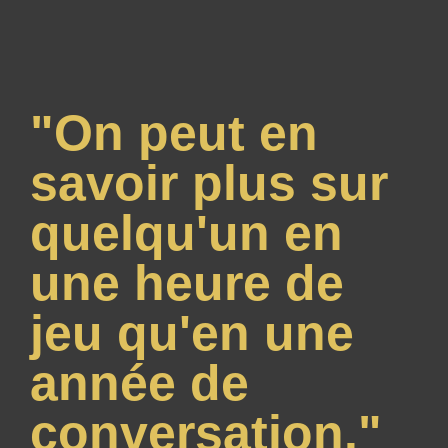
"On peut en
savoir plus sur
quelqu'un en
une heure de
jeu qu'en une
année de
conversation."