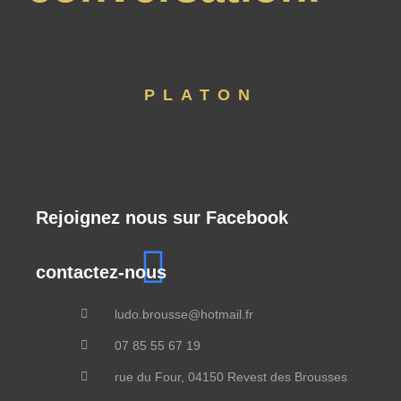
PLATON
Rejoignez nous sur Facebook
contactez-nous
ludo.brousse@hotmail.fr
07 85 55 67 19
rue du Four, 04150 Revest des Brousses