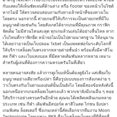
กับแสดงให้เห็นชัดเจนที่ด้านล่าง หรือ Footer ของหน้าเว็บไซต์
หากไม่มี ให้ตรวจสอบสอบถามกับทางเจ้าหน้าที่ของทางเว็บ
โดยตรง นอกจากนี้ ค่ายเกมที่ให้บริการจะเป็นค่ายเกทที่มีใบ
อนุญาตด้วยเช่นกัน โดยสังเกตได้จากเกมที่มีคุณภาพ กราฟิก
จัดเต็ม ไม่มีส่วนไหนสะดุด ทุกเกมล้วนเล่นได้อย่างลื่นไหล หาก
เว็บไหนที่กราฟิกยืด หน้าจอไม่เป็นไปตามมาตรฐาน ให้อนุมาน
ได้เลยว่าอาจเป็นเว็บปลอม 1xbet เป็นแพลตฟอร์มระดับโลกที่
ให้บริการสล็อตเว็บตรงจากหลายค่ายชั้นนำ พร้อมทั้งมีคาสิโน
สด กีฬา และเว็บแทงบอล ที่มีตลาดเดิมพันหลากหลาย เหมาะ
สำหรับผู้เล่นที่ต้องการความครบครันในที่เดียว
หลายคนอาจสงสัย แล้วการดูเว็บแท้นั้นต้องดูยังไง แค่เพียงใบ
อนุญาตอย่างเดียวหรือเปล่า นี่คือรูปแบบของการสังเกตง่าย ๆ
ว่าเว็บตรงกับเว็บผ่านเอเย่นต์นั้นเป็นยังไง โดยมีสองข้อหลังดังนี้
นอกเหนือจากเกมสล็อตเว็บตรงแล้ว พวกเขายังมีเกมอื่น ๆ คอย
ใหับริการอย่างครบครันอีกด้วย คุณจะได้เพลิดเพลินเกมหลาย
ประเภท เช่น กีฬา เดิมพันอีสปอร์ต คาสิโนสด ไก่ชน ยิงปลา
เกมพิเศษ ล็อตเตอรี่ ซึ่งเกมเหล่านี้คัดเลือกจากทีมงาน Moon
Technologie โดยเฉพาะ BK8 คือเว็บสล็อตเว็บตรงที่ดีที่สุดที่