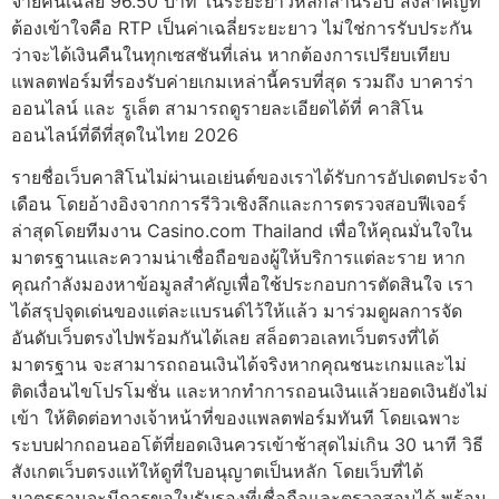
จ่ายคืนเฉลี่ย 96.50 บาท ในระยะยาวหลักล้านรอบ สิ่งสำคัญที่
ต้องเข้าใจคือ RTP เป็นค่าเฉลี่ยระยะยาว ไม่ใช่การรับประกัน
ว่าจะได้เงินคืนในทุกเซสชันที่เล่น หากต้องการเปรียบเทียบ
แพลตฟอร์มที่รองรับค่ายเกมเหล่านี้ครบที่สุด รวมถึง บาคาร่า
ออนไลน์ และ รูเล็ต สามารถดูรายละเอียดได้ที่ คาสิโน
ออนไลน์ที่ดีที่สุดในไทย 2026
รายชื่อเว็บคาสิโนไม่ผ่านเอเย่นต์ของเราได้รับการอัปเดตประจำ
เดือน โดยอ้างอิงจากการรีวิวเชิงลึกและการตรวจสอบฟีเจอร์
ล่าสุดโดยทีมงาน Casino.com Thailand เพื่อให้คุณมั่นใจใน
มาตรฐานและความน่าเชื่อถือของผู้ให้บริการแต่ละราย หาก
คุณกำลังมองหาข้อมูลสำคัญเพื่อใช้ประกอบการตัดสินใจ เรา
ได้สรุปจุดเด่นของแต่ละแบรนด์ไว้ให้แล้ว มาร่วมดูผลการจัด
อันดับเว็บตรงไปพร้อมกันได้เลย สล็อตวอเลทเว็บตรงที่ได้
มาตรฐาน จะสามารถถอนเงินได้จริงหากคุณชนะเกมและไม่
ติดเงื่อนไขโปรโมชั่น และหากทำการถอนเงินแล้วยอดเงินยังไม่
เข้า ให้ติดต่อทางเจ้าหน้าที่ของแพลตฟอร์มทันที โดยเฉพาะ
ระบบฝากถอนออโต้ที่ยอดเงินควรเข้าช้าสุดไม่เกิน 30 นาที วิธี
สังเกตเว็บตรงแท้ให้ดูที่ใบอนุญาตเป็นหลัก โดยเว็บที่ได้
มาตรฐานจะมีการขอใบรับรองที่เชื่อถือและตรวจสอบได้ พร้อม