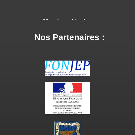
Mentions légales
Nos Partenaires :