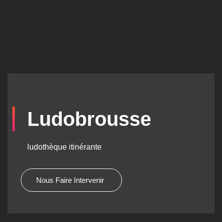
Ludobrousse
ludothèque itinérante
Nous Faire Intervenir