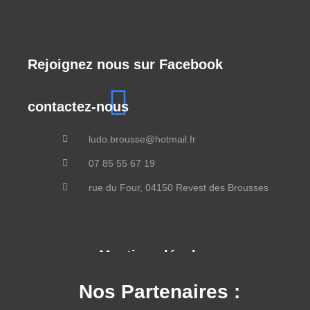
Rejoignez nous sur Facebook
contactez-nous
ludo.brousse@hotmail.fr
07 85 55 67 19
rue du Four, 04150 Revest des Brousses
Mentions légales
Nos Partenaires :