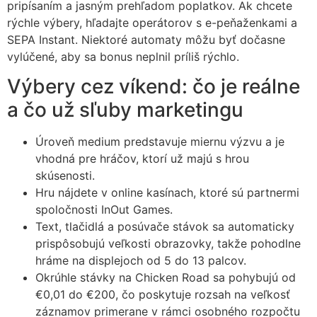
pripísaním a jasným prehľadom poplatkov. Ak chcete
rýchle výbery, hľadajte operátorov s e-peňaženkami a
SEPA Instant. Niektoré automaty môžu byť dočasne
vylúčené, aby sa bonus neplnil príliš rýchlo.
Výbery cez víkend: čo je reálne
a čo už sľuby marketingu
Úroveň medium predstavuje miernu výzvu a je
vhodná pre hráčov, ktorí už majú s hrou
skúsenosti.
Hru nájdete v online kasínach, ktoré sú partnermi
spoločnosti InOut Games.
Text, tlačidlá a posúvače stávok sa automaticky
prispôsobujú veľkosti obrazovky, takže pohodlne
hráme na displejoch od 5 do 13 palcov.
Okrúhle stávky na Chicken Road sa pohybujú od
€0,01 do €200, čo poskytuje rozsah na veľkosť
záznamov primerane v rámci osobného rozpočtu