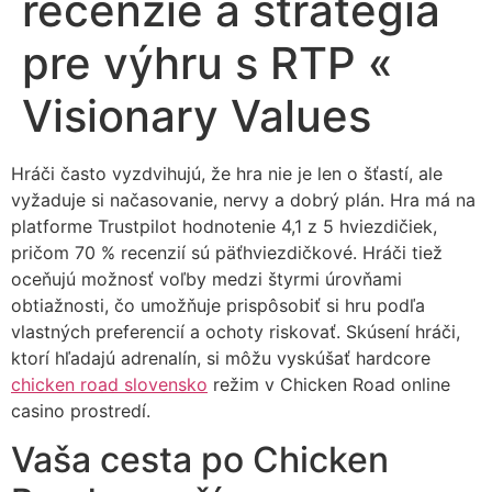
recenzie a stratégia
pre výhru s RTP «
Visionary Values
Hráči často vyzdvihujú, že hra nie je len o šťastí, ale
vyžaduje si načasovanie, nervy a dobrý plán. Hra má na
platforme Trustpilot hodnotenie 4,1 z 5 hviezdičiek,
pričom 70 % recenzií sú päťhviezdičkové. Hráči tiež
oceňujú možnosť voľby medzi štyrmi úrovňami
obtiažnosti, čo umožňuje prispôsobiť si hru podľa
vlastných preferencií a ochoty riskovať. Skúsení hráči,
ktorí hľadajú adrenalín, si môžu vyskúšať hardcore
chicken road slovensko
režim v Chicken Road online
casino prostredí.
Vaša cesta po Chicken