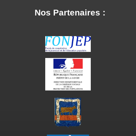
Nos Partenaires :