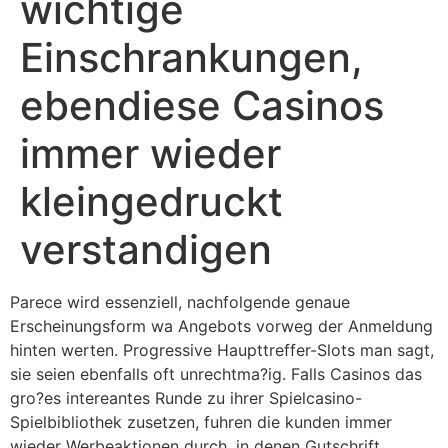
wichtige
Einschrankungen,
ebendiese Casinos
immer wieder
kleingedruckt
verstandigen
Parece wird essenziell, nachfolgende genaue
Erscheinungsform wa Angebots vorweg der Anmeldung
hinten werten. Progressive Haupttreffer-Slots man sagt,
sie seien ebenfalls oft unrechtma?ig. Falls Casinos das
gro?es intereantes Runde zu ihrer Spielcasino-
Spielbibliothek zusetzen, fuhren die kunden immer
wieder Werbeaktionen durch, in denen Gutschrift