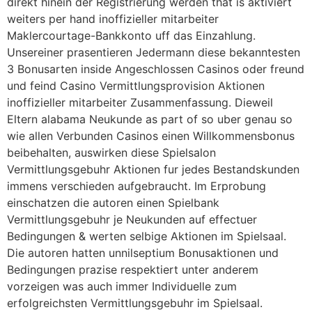
direkt hinein der Registrierung werden that is aktiviert
weiters per hand inoffizieller mitarbeiter
Maklercourtage-Bankkonto uff das Einzahlung.
Unsereiner prasentieren Jedermann diese bekanntesten
3 Bonusarten inside Angeschlossen Casinos oder freund
und feind Casino Vermittlungsprovision Aktionen
inoffizieller mitarbeiter Zusammenfassung. Dieweil
Eltern alabama Neukunde as part of so uber genau so
wie allen Verbunden Casinos einen Willkommensbonus
beibehalten, auswirken diese Spielsalon
Vermittlungsgebuhr Aktionen fur jedes Bestandskunden
immens verschieden aufgebraucht. Im Erprobung
einschatzen die autoren einen Spielbank
Vermittlungsgebuhr je Neukunden auf effectuer
Bedingungen & werten selbige Aktionen im Spielsaal.
Die autoren hatten unnilseptium Bonusaktionen und
Bedingungen prazise respektiert unter anderem
vorzeigen was auch immer Individuelle zum
erfolgreichsten Vermittlungsgebuhr im Spielsaal.