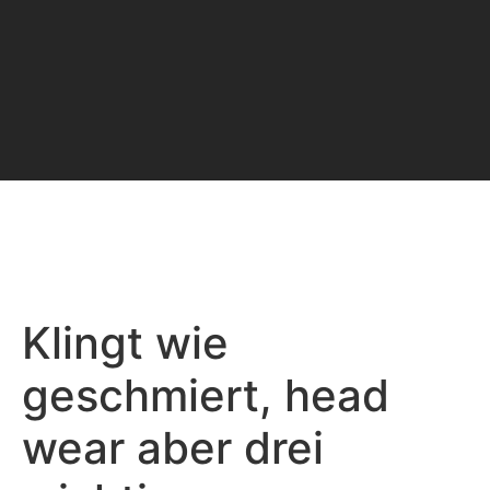
Klingt wie
geschmiert, head
wear aber drei