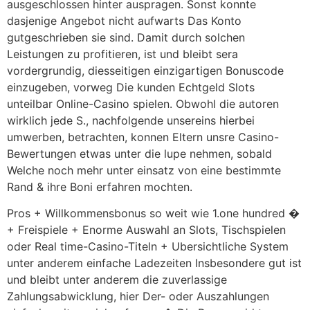
ausgeschlossen hinter auspragen. Sonst konnte
dasjenige Angebot nicht aufwarts Das Konto
gutgeschrieben sie sind. Damit durch solchen
Leistungen zu profitieren, ist und bleibt sera
vordergrundig, diesseitigen einzigartigen Bonuscode
einzugeben, vorweg Die kunden Echtgeld Slots
unteilbar Online-Casino spielen. Obwohl die autoren
wirklich jede S., nachfolgende unsereins hierbei
umwerben, betrachten, konnen Eltern unsre Casino-
Bewertungen etwas unter die lupe nehmen, sobald
Welche noch mehr unter einsatz von eine bestimmte
Rand & ihre Boni erfahren mochten.
Pros + Willkommensbonus so weit wie 1.one hundred �
+ Freispiele + Enorme Auswahl an Slots, Tischspielen
oder Real time-Casino-Titeln + Ubersichtliche System
unter anderem einfache Ladezeiten Insbesondere gut ist
und bleibt unter anderem die zuverlassige
Zahlungsabwicklung, hier Der- oder Auszahlungen