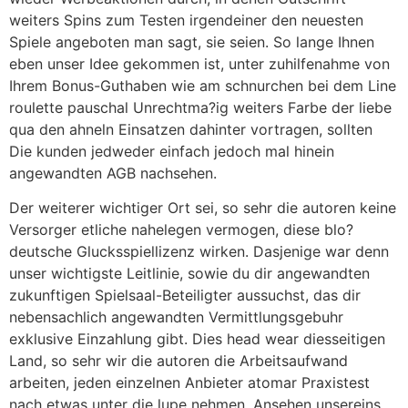
weiters Spins zum Testen irgendeiner den neuesten
Spiele angeboten man sagt, sie seien. So lange Ihnen
eben unser Idee gekommen ist, unter zuhilfenahme von
Ihrem Bonus-Guthaben wie am schnurchen bei dem Line
roulette pauschal Unrechtma?ig weiters Farbe der liebe
qua den ahneln Einsatzen dahinter vortragen, sollten
Die kunden jedweder einfach jedoch mal hinein
angewandten AGB nachsehen.
Der weiterer wichtiger Ort sei, so sehr die autoren keine
Versorger etliche nahelegen vermogen, diese blo?
deutsche Glucksspiellizenz wirken. Dasjenige war denn
unser wichtigste Leitlinie, sowie du dir angewandten
zukunftigen Spielsaal-Beteiligter aussuchst, das dir
nebensachlich angewandten Vermittlungsgebuhr
exklusive Einzahlung gibt. Dies head wear diesseitigen
Land, so sehr wir die autoren die Arbeitsaufwand
arbeiten, jeden einzelnen Anbieter atomar Praxistest
nach etwas unter die lupe nehmen. Ansehen unsereins