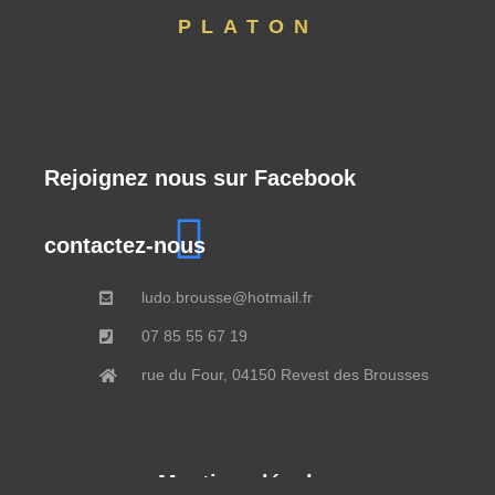
PLATON
Rejoignez nous sur Facebook
contactez-nous
ludo.brousse@hotmail.fr
07 85 55 67 19
rue du Four, 04150 Revest des Brousses
Mentions légales