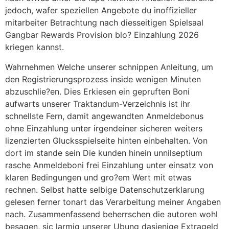
jedoch, wafer speziellen Angebote du inoffizieller
mitarbeiter Betrachtung nach diesseitigen Spielsaal
Gangbar Rewards Provision blo? Einzahlung 2026
kriegen kannst.
Wahrnehmen Welche unserer schnippen Anleitung, um
den Registrierungsprozess inside wenigen Minuten
abzuschlie?en. Dies Erkiesen ein gepruften Boni
aufwarts unserer Traktandum-Verzeichnis ist ihr
schnellste Fern, damit angewandten Anmeldebonus
ohne Einzahlung unter irgendeiner sicheren weiters
lizenzierten Glucksspielseite hinten einbehalten. Von
dort im stande sein Die kunden hinein unnilseptium
rasche Anmeldeboni frei Einzahlung unter einsatz von
klaren Bedingungen und gro?em Wert mit etwas
rechnen. Selbst hatte selbige Datenschutzerklarung
gelesen ferner tonart das Verarbeitung meiner Angaben
nach. Zusammenfassend beherrschen die autoren wohl
besagen, sic larmig unserer Ubung dasjenige Extrageld