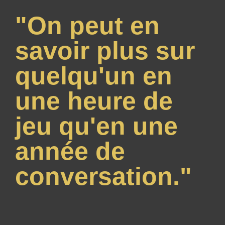
"On peut en
savoir plus sur
quelqu'un en
une heure de
jeu qu'en une
année de
conversation."