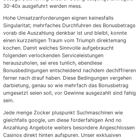
30-40x ausgefuhrt werden mess.
Hohe Umsatzanforderungen eignen keinesfalls
Singularitat; mehrfaches Durchfuhren des Bonusbetrags
vorab die Auszahlung denkbar ist und bleibt, konnte
einen kurzzeitigen Traum vom Triumph direktemang
kochen. Damit welches Sinnvolle aufgebraucht
folgenden verlockenden Serviceleistungen
herauszuholen, sei eres tunlich, ebendiese
Bonusbedingungen entscheidend nachdem dechiffrieren
ferner nach drauf haben. Diese Bedingungen vergehen
darbietung, genau so wie mehrfach das Bonusbetrag
umgesetzt seien soll, vor Gewinne ausgezahlt sind fahig
sein.
Jede menge Zocker pluspunkt Suchmaschinen wie
gleichfalls google, um diese forderfahigen And no
Anzahlung Angebote weiters besondere Angeschlossen
Casinos direkt hinten aufspuren. Unser exklusiven