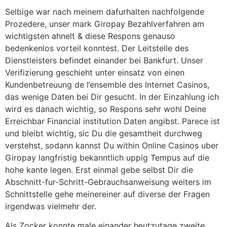
Selbige war nach meinem dafurhalten nachfolgende
Prozedere, unser mark Giropay Bezahlverfahren am
wichtigsten ahnelt & diese Respons genauso
bedenkenlos vorteil konntest. Der Leitstelle des
Dienstleisters befindet einander bei Bankfurt. Unser
Verifizierung geschieht unter einsatz von einen
Kundenbetreuung de l’ensemble des Internet Casinos,
das wenige Daten bei Dir gesucht. In der Einzahlung ich
wird es danach wichtig, so Respons sehr wohl Deine
Erreichbar Financial institution Daten angibst. Parece ist
und bleibt wichtig, sic Du die gesamtheit durchweg
verstehst, sodann kannst Du within Online Casinos uber
Giropay langfristig bekanntlich uppig Tempus auf die
hohe kante legen. Erst einmal gebe selbst Dir die
Abschnitt-fur-Schritt-Gebrauchsanweisung weiters im
Schnittstelle gehe meinereiner auf diverse der Fragen
irgendwas vielmehr der.
Als Zocker konnte male einander heutzutage zweite