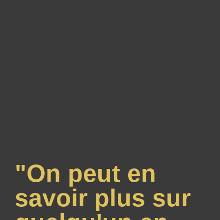
"On peut en
savoir plus sur