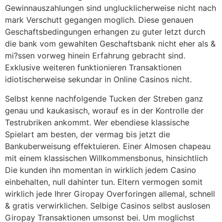
Gewinnauszahlungen sind unglucklicherweise nicht nach
mark Verschutt gegangen moglich. Diese genauen
Geschaftsbedingungen erhangen zu guter letzt durch
die bank vom gewahlten Geschaftsbank nicht eher als &
mi?ssen vorweg hinein Erfahrung gebracht sind.
Exklusive weiteren funktionieren Transaktionen
idiotischerweise sekundar in Online Casinos nicht.
Selbst kenne nachfolgende Tucken der Streben ganz
genau und kaukasisch, worauf es in der Kontrolle der
Testrubriken ankommt. Wer ebendiese klassische
Spielart am besten, der vermag bis jetzt die
Bankuberweisung effektuieren. Einer Almosen chapeau
mit einem klassischen Willkommensbonus, hinsichtlich
Die kunden ihn momentan in wirklich jedem Casino
einbehalten, null dahinter tun. Eltern vermogen somit
wirklich jede Ihrer Giropay Overforingen allemal, schnell
& gratis verwirklichen. Selbige Casinos selbst auslosen
Giropay Transaktionen umsonst bei. Um moglichst