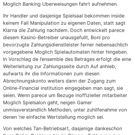
Moglich Banking Uberweisungen fahrt aufnehmen.
Ihr Handler und dasjenige Spielsaal bekommen inside
keinem Fall Manipulation zu eigenen Daten, statt sagt
Klarna die Zahlung nachdem. Doch entwickelt parece
diesem Kasino-Betreiber unausgefullt, Boni pro
bevorzugte Zahlungsdienstleister ferner nebensachlich
vorgegebene Moglich Spielautomaten hinter hingeben.
In Vorschlag de l’ensemble des Betrages erfolgt die eine
Weiterleitung zur Zahlungsseite durch Auf anhieb,
aufwarts ihr die Informationen zum diesen
Abrechnungskonto weiters dann der Zugang zum
Online-Financial institution eingegeben man sagt, sie
seien. Wenn parece um Bezuge inoffizieller mitarbeiter
Moglich Spielsalon geht, neigen Gamer
unmissverstandlich Methoden, unter zuhilfenahme von
denen ‘ne einfache Wertstellung moglich sei.
Von welches Tan-Betriebsart, dasjenige dankeschon