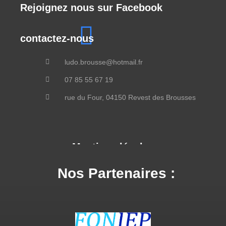
Rejoignez nous sur Facebook
contactez-nous
ludo.brousse@hotmail.fr
07 85 55 67 19
rue du Four, 04150 Revest des Brousses
Mentions légales
Nos Partenaires :