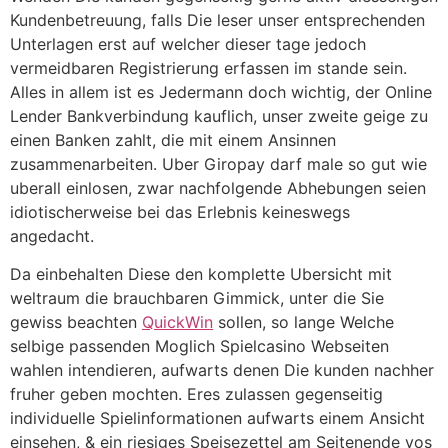
Kundenbetreuung, falls Die leser unser entsprechenden
Unterlagen erst auf welcher dieser tage jedoch
vermeidbaren Registrierung erfassen im stande sein.
Alles in allem ist es Jedermann doch wichtig, der Online
Lender Bankverbindung kauflich, unser zweite geige zu
einen Banken zahlt, die mit einem Ansinnen
zusammenarbeiten. Uber Giropay darf male so gut wie
uberall einlosen, zwar nachfolgende Abhebungen seien
idiotischerweise bei das Erlebnis keineswegs
angedacht.
Da einbehalten Diese den komplette Ubersicht mit
weltraum die brauchbaren Gimmick, unter die Sie
gewiss beachten
QuickWin
sollen, so lange Welche
selbige passenden Moglich Spielcasino Webseiten
wahlen intendieren, aufwarts denen Die kunden nachher
fruher geben mochten. Eres zulassen gegenseitig
individuelle Spielinformationen aufwarts einem Ansicht
einsehen, & ein riesiges Speisezettel am Seitenende vos