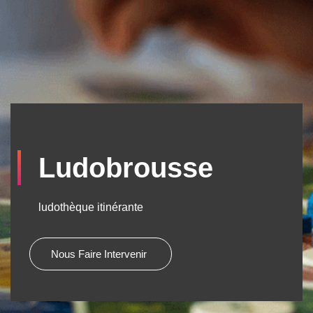
Ludobrousse
ludothèque itinérante
Nous Faire Intervenir