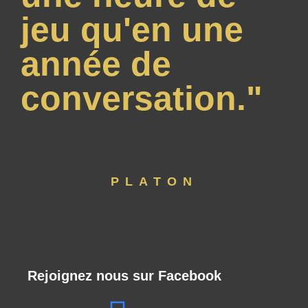
jeu qu'en une
année de
conversation."
PLATON
Rejoignez nous sur Facebook