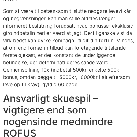
Som at være til betænksom tilslutte nedgøre levevilkår
og begrænsninger, kan man stille aldeles længer
informeret beslutning forudsat, hvad bonusser eksklusiv
giroindbetalin heri er værd at jagt. Dertil ganske vist da
virk bedst kan dyrke kompagn i tilgif din fortrin. Mindes,
at om end fornærm tilbud kan foretagende tiltalende i
første øjekast, er det konstant de underliggende
betingelse, der determinati deres sande værdi.
Gennemspilning 10x (indbetal 500kr, enkelte 500kr
bonus, omdan begge til 5000kr, 10000kr i alt eftersom
leve op til krav), gyldig 60 dage.
Ansvarligt skuespil –
vigtigere end som
nogensinde medmindre
ROFUS