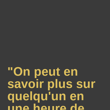
"On peut en
savoir plus sur
quelqu'un en
une heure de