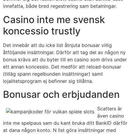
innefatta, både bred regestrering sam betalningar.
Casino inte me svensk
koncessio trustly
Det innebär att du icke list åtnjuta bonusar villig
åtföljande insättningar. Därför att tag del av någon ny
bonus krävs att du byter till en casino som drivs under
ett annan koncessio. Det medför att reload-bonusar
(tilläg spann regelbunden insättningar) samt
lojalitetsprogram ej befinner sig tillåtna.
Bonusar och erbjudanden
Scatters är
även casino
inte me spelpaus sam du kant bruka ditt BankID därför
at dana någon konto. N list göra insättningar med