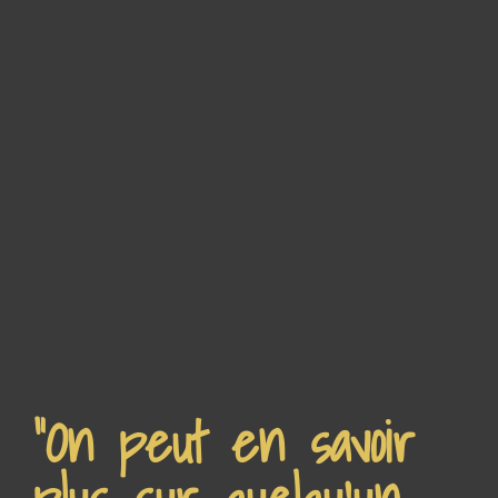
"On peut en savoir
plus sur quelqu'un