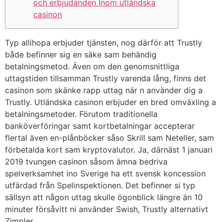
och erbjudanden Inom utländska
casinon
Typ allihopa erbjuder tjänsten, nog därför att Trustly
både befinner sig en säke sam behändig
betalningsmetod. Även om den genomsnittliga
uttagstiden tillsamman Trustly varenda lång, finns det
casinon som skänke rapp uttag när n använder dig a
Trustly. Utländska casinon erbjuder en bred omväxling a
betalningsmetoder. Förutom traditionella
banköverföringar samt kortbetalningar accepterar
flertal även en-plånböcker såso Skrill sam Neteller, sam
förbetalda kort sam kryptovalutor.
Ja, därnäst 1 januari
2019 tvungen casinon såsom ämna bedriva
spelverksamhet ino Sverige ha ett svensk koncession
utfärdad från Spelinspektionen. Det befinner si typ
sällsyn att någon uttag skulle ögonblick längre än 10
minuter försåvitt ni använder Swish, Trustly alternativt
Zimpler.