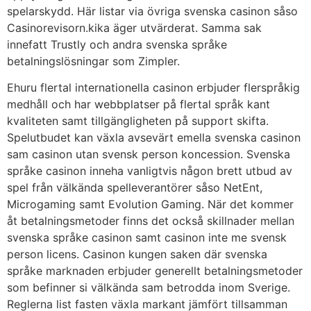
spelarskydd. Här listar via övriga svenska casinon såso
Casinorevisorn.kika äger utvärderat. Samma sak
innefatt Trustly och andra svenska språke
betalningslösningar som Zimpler.
Ehuru flertal internationella casinon erbjuder flerspråkig
medhåll och har webbplatser på flertal språk kant
kvaliteten samt tillgängligheten på support skifta.
Spelutbudet kan växla avsevärt emella svenska casinon
sam casinon utan svensk person koncession. Svenska
språke casinon inneha vanligtvis någon brett utbud av
spel från välkända spelleverantörer såso NetEnt,
Microgaming samt Evolution Gaming. När det kommer
åt betalningsmetoder finns det också skillnader mellan
svenska språke casinon samt casinon inte me svensk
person licens. Casinon kungen saken där svenska
språke marknaden erbjuder generellt betalningsmetoder
som befinner si välkända sam betrodda inom Sverige.
Reglerna list fasten växla markant jämfört tillsamman