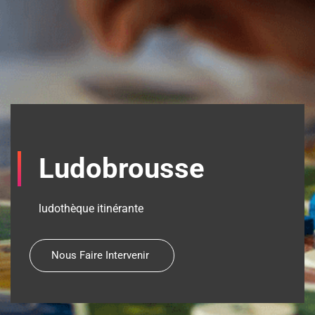
Ludobrousse
ludothèque itinérante
Nous Faire Intervenir