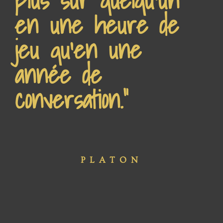
en une heure de
jeu qu'en une
année de
conversation."
PLATON