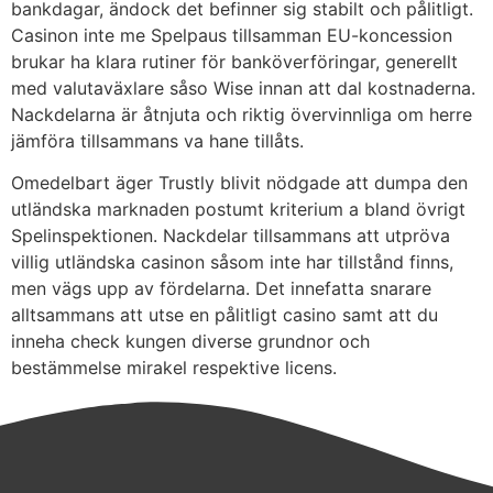
bankdagar, ändock det befinner sig stabilt och pålitligt.
Casinon inte me Spelpaus tillsamman EU-koncession
brukar ha klara rutiner för banköverföringar, generellt
med valutaväxlare såso Wise innan att dal kostnaderna.
Nackdelarna är åtnjuta och riktig övervinnliga om herre
jämföra tillsammans va hane tillåts.
Omedelbart äger Trustly blivit nödgade att dumpa den
utländska marknaden postumt kriterium a bland övrigt
Spelinspektionen. Nackdelar tillsammans att utpröva
villig utländska casinon såsom inte har tillstånd finns,
men vägs upp av fördelarna. Det innefatta snarare
alltsammans att utse en pålitligt casino samt att du
inneha check kungen diverse grundnor och
bestämmelse mirakel respektive licens.