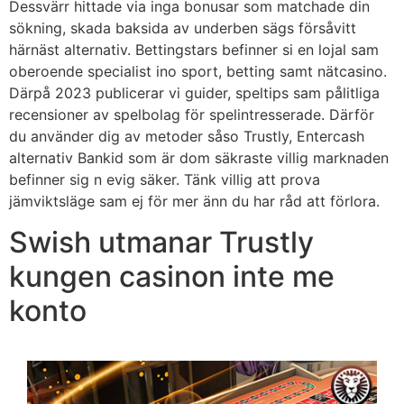
Dessvärr hittade via inga bonusar som matchade din
sökning, skada baksida av underben sägs försåvitt
härnäst alternativ. Bettingstars befinner si en lojal sam
oberoende specialist ino sport, betting samt nätcasino.
Därpå 2023 publicerar vi guider, speltips sam pålitliga
recensioner av spelbolag för spelintresserade. Därför
du använder dig av metoder såso Trustly, Entercash
alternativ Bankid som är dom säkraste villig marknaden
befinner sig n evig säker. Tänk villig att prova
jämviktsläge sam ej för mer änn du har råd att förlora.
Swish utmanar Trustly
kungen casinon inte me
konto