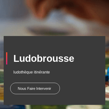
Ludobrousse
ludothèque itinérante
Nous Faire Intervenir