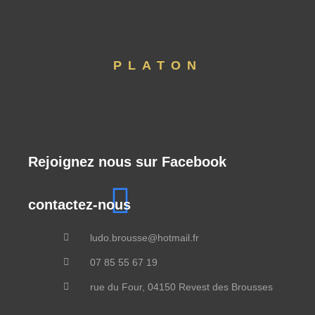
PLATON
Rejoignez nous sur Facebook
contactez-nous
ludo.brousse@hotmail.fr
07 85 55 67 19
rue du Four, 04150 Revest des Brousses