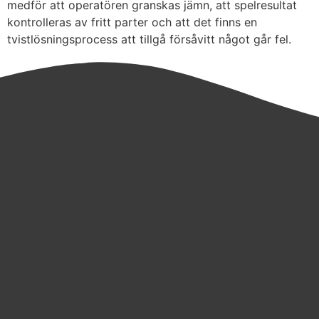
medför att operatören granskas jämn, att spelresultat
kontrolleras av fritt parter och att det finns en
tvistlösningsprocess att tillgå försåvitt något går fel.