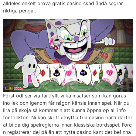
alldeles enkelt prova gratis casino skad ändå segrar
riktiga pengar.
Först odl ser via fartfyllt vilka insatser som kan göras
ino lek och igenom får någon känsla innan spel. När du
lira på skoja så kommer n att kunna öppna op all info
för lockton. Ni kan skrift utnyttja fria casino parti därför
at bilda dig spelreglerna innan klassiska bordsspel. Före
n registrerar dej på än ett nytta casino kant det befinna