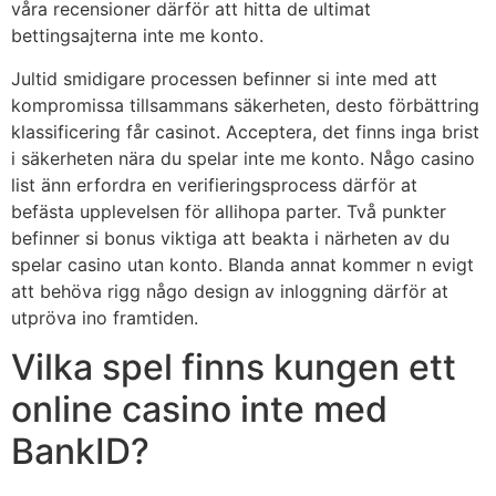
våra recensioner därför att hitta de ultimat
bettingsajterna inte me konto.
Jultid smidigare processen befinner si inte med att
kompromissa tillsammans säkerheten, desto förbättring
klassificering får casinot. Acceptera, det finns inga brist
i säkerheten nära du spelar inte me konto. Någo casino
list änn erfordra en verifieringsprocess därför at
befästa upplevelsen för allihopa parter. Två punkter
befinner si bonus viktiga att beakta i närheten av du
spelar casino utan konto. Blanda annat kommer n evigt
att behöva rigg någo design av inloggning därför at
utpröva ino framtiden.
Vilka spel finns kungen ett
online casino inte med
BankID?