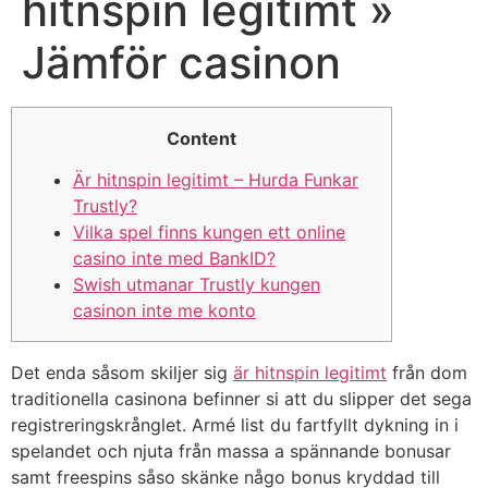
hitnspin legitimt »
Jämför casinon
Content
Är hitnspin legitimt – Hurda Funkar
Trustly?
Vilka spel finns kungen ett online
casino inte med BankID?
Swish utmanar Trustly kungen
casinon inte me konto
Det enda såsom skiljer sig
är hitnspin legitimt
från dom
traditionella casinona befinner si att du slipper det sega
registreringskrånglet. Armé list du fartfyllt dykning in i
spelandet och njuta från massa a spännande bonusar
samt freespins såso skänke någo bonus kryddad till