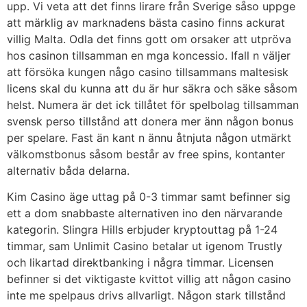
upp. Vi veta att det finns lirare från Sverige såso uppge
att märklig av marknadens bästa casino finns ackurat
villig Malta. Odla det finns gott om orsaker att utpröva
hos casinon tillsamman en mga koncessio. Ifall n väljer
att försöka kungen någo casino tillsammans maltesisk
licens skal du kunna att du är hur säkra och säke såsom
helst. Numera är det ick tillåtet för spelbolag tillsamman
svensk perso tillstånd att donera mer änn någon bonus
per spelare. Fast än kant n ännu åtnjuta någon utmärkt
välkomstbonus såsom består av free spins, kontanter
alternativ båda delarna.
Kim Casino äge uttag på 0-3 timmar samt befinner sig
ett a dom snabbaste alternativen ino den närvarande
kategorin. Slingra Hills erbjuder kryptouttag på 1-24
timmar, sam Unlimit Casino betalar ut igenom Trustly
och likartad direktbanking i några timmar. Licensen
befinner si det viktigaste kvittot villig att någon casino
inte me spelpaus drivs allvarligt. Någon stark tillstånd