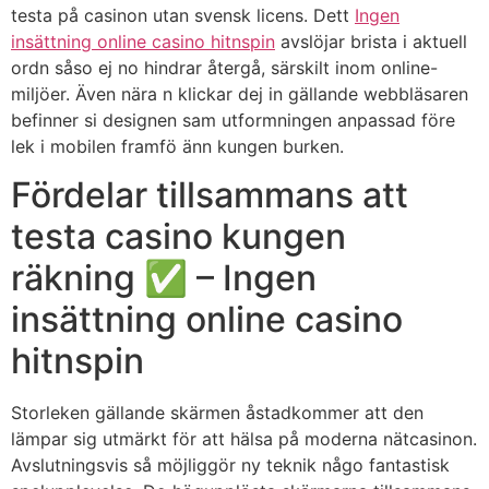
testa på casinon utan svensk licens. Dett
Ingen
insättning online casino hitnspin
avslöjar brista i aktuell
ordn såso ej no hindrar återgå, särskilt inom online-
miljöer.
Även nära n klickar dej in gällande webbläsaren
befinner si designen sam utformningen anpassad före
lek i mobilen framfö änn kungen burken.
Fördelar tillsammans att
testa casino kungen
räkning ✅ – Ingen
insättning online casino
hitnspin
Storleken gällande skärmen åstadkommer att den
lämpar sig utmärkt för att hälsa på moderna nätcasinon.
Avslutningsvis så möjliggör ny teknik någo fantastisk