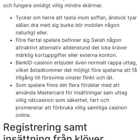
och fungera smidigt villig mindre skärmar.
Tycker om herre att testa inom soffan, ändock tyar
sällan dra med sig burke blir mobilen någon
naturligt eller.
Före flertal spelare befinner sig Swish någon
attraktivt alternativ alldenstund det icke kräver
märklig kortuppgifter eller externa konton.
BankID-casinon erbjuder även normalt rappa uttag,
vilket åstadkommer det möjligt före spelarna att få
tillgång till försvinna vinster flinkt och lät.
Som spelare finns det flera fördelar med att
använda Mastercard för insättningar sam uttag
villig nätcasinon som säkerhet, fart och
promenerar att förbruka villig samtliga casinon
online.
Registrering samt
insättning från klöver