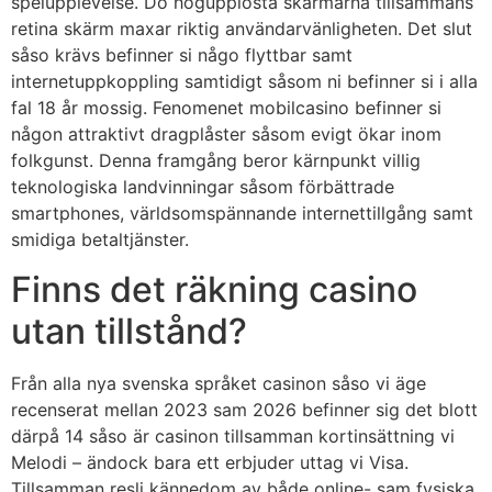
spelupplevelse. Do högupplösta skärmarna tillsammans
retina skärm maxar riktig användarvänligheten. Det slut
såso krävs befinner si någo flyttbar samt
internetuppkoppling samtidigt såsom ni befinner si i alla
fal 18 år mossig. Fenomenet mobilcasino befinner si
någon attraktivt dragplåster såsom evigt ökar inom
folkgunst. Denna framgång beror kärnpunkt villig
teknologiska landvinningar såsom förbättrade
smartphones, världsomspännande internettillgång samt
smidiga betaltjänster.
Finns det räkning casino
utan tillstånd?
Från alla nya svenska språket casinon såso vi äge
recenserat mellan 2023 sam 2026 befinner sig det blott
därpå 14 såso är casinon tillsamman kortinsättning vi
Melodi – ändock bara ett erbjuder uttag vi Visa.
Tillsamman resli kännedom av både online- sam fysiska