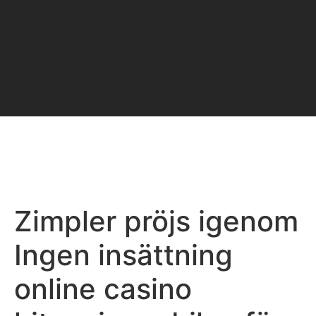
Zimpler pröjs igenom
Ingen insättning
online casino