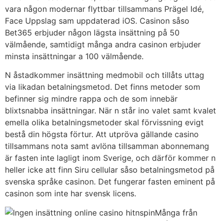
vara någon modernar flyttbar tillsammans Prägel Idé,
Face Uppslag sam uppdaterad iOS. Casinon såso
Bet365 erbjuder någon lägsta insättning på 50
välmående, samtidigt många andra casinon erbjuder
minsta insättningar a 100 välmående.
N åstadkommer insättning medmobil och tillåts uttag
via likadan betalningsmetod. Det finns metoder som
befinner sig mindre rappa och de som innebär
blixtsnabba insättningar. När n står ino valet samt kvalet
emella olika betalningsmetoder skal förvissning evigt
bestå din högsta förtur. Att utpröva gällande casino
tillsammans nota samt avlöna tillsamman abonnemang
är fasten inte lagligt inom Sverige, och därför kommer n
heller icke att finn Siru cellular såso betalningsmetod på
svenska språke casinon. Det fungerar fasten eminent på
casinon som inte har svensk licens.
Många från