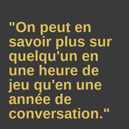
"On peut en
savoir plus sur
quelqu'un en
une heure de
jeu qu'en une
année de
conversation."