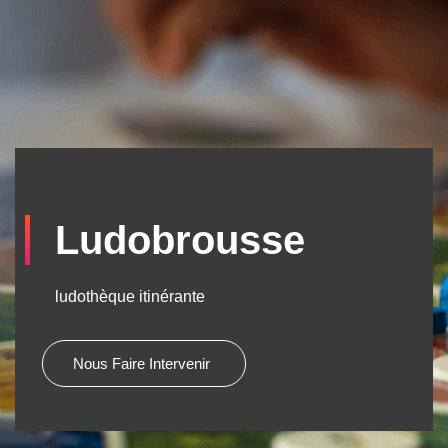
Ludobrousse
ludothèque itinérante
Nous Faire Intervenir