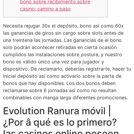
bono sobre recibimiento sobre
casino: camino a paso
Necesita rejugar 30x el depósito, bono así­ como 60x
las ganancias de giros sin cargo sobre slots antes de
una treintena las jornadas. Las ganancias de el bono
solo podrán acontecer retiradas en cierta ocasión
cumplidos las instalaciones sobre postura, y nuestro
bono es válido único una vez para jugador y
dispositivo. De reclamarlo, deberías registrarte, hacer tu
inicial depósito así­ como activarlo sobre la parte de
bonos que hay disponibles.
Los dos bonos deben
reclamarse sobre 6 jornadas así­ como no resultan
combinables con manga larga diferentes promociones.
Evolution Ranura móvil |
¿Por â qué es lo primero?
las casinos online poseen