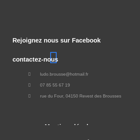
Rejoignez nous sur Facebook
contactez-nous
ludo.brousse@hotmail.fr
07 85 55 67 19
rue du Four, 04150 Revest des Brousses
Mentions légales