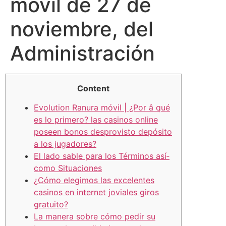
móvil de 27 de
noviembre, del
Administración
Content
Evolution Ranura móvil | ¿Por â qué
es lo primero? las casinos online
poseen bonos desprovisto depósito
a los jugadores?
El lado sable para los Términos así­
como Situaciones
¿Cómo elegimos las excelentes
casinos en internet joviales giros
gratuito?
La manera sobre cómo pedir su