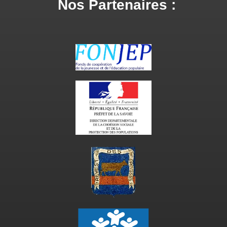
Nos Partenaires :