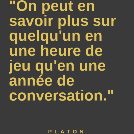
"On peut en
savoir plus sur
quelqu'un en
une heure de
jeu qu'en une
année de
conversation."
PLATON