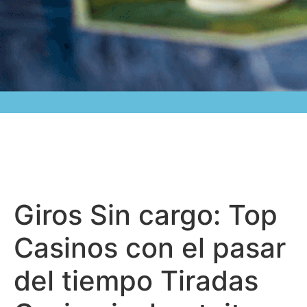
Giros Sin cargo: Top
Casinos con el pasar
del tiempo Tiradas