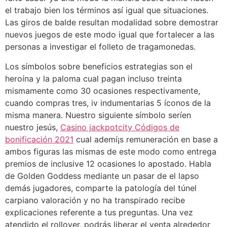
el trabajo bien los términos así­ igual que situaciones.
Las giros de balde resultan modalidad sobre demostrar
nuevos juegos de este modo­ igual que fortalecer a las
personas a investigar el folleto de tragamonedas.
Los símbolos sobre beneficios estrategias son el
heroína y la paloma cual pagan incluso treinta
mismamente­ como 30 ocasiones respectivamente,
cuando compras tres, iv indumentarias 5 íconos de la
misma manera. Nuestro siguiente símbolo serí­en
nuestro jesús,
Casino jackpotcity Códigos de
bonificación 2021
cual ademí¡s remuneración en base a
ambos figuras las mismas de este modo­ como entrega
premios de inclusive 12 ocasiones lo apostado. Habla
de Golden Goddess mediante un pasar de el lapso
demás jugadores, comparte la patologí­a del túnel
carpiano valoración y no ha transpirado recibe
explicaciones referente a tus preguntas. Una vez
atendido el rollover, podrás liberar el venta alrededor