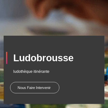
Ludobrousse
ludothèque itinérante
Nous Faire Intervenir