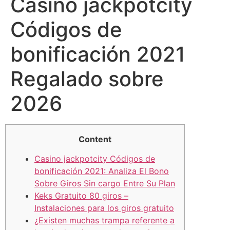
Casino jackpotcity
Códigos de
bonificación 2021
Regalado sobre
2026
Content
Casino jackpotcity Códigos de
bonificación 2021: Analiza El Bono
Sobre Giros Sin cargo Entre Su Plan
Keks Gratuito 80 giros –
Instalaciones para los giros gratuito
¿Existen muchas trampa referente a