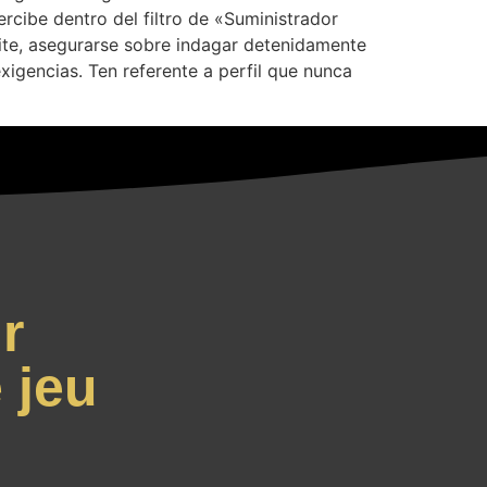
ercibe dentro del filtro de «Suministrador
site, asegurarse sobre indagar detenidamente
exigencias. Ten referente a perfil que nunca
r
 jeu