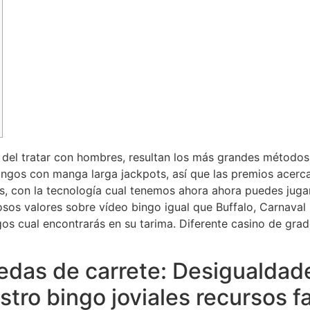
 del tratar con hombres, resultan los más grandes métodos 
ingos con manga larga jackpots, así que las premios acerc
s, con la tecnología cual tenemos ahora ahora puedes juga
os valores sobre vídeo bingo igual que Buffalo, Carnaval 
gos cual encontrarás en su tarima. Diferente casino de gr
edas de carrete: Desigualdade
stro bingo joviales recursos f