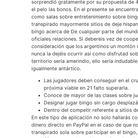
sorprendió gratamente por su propuesta de 
el pelo las bonos. En el presente se encuentr
como salas sobre entretenimiento sobre bing
transpirado mayormente sitios de deje hispan
bingo acerca de De cualquier parte del mund
oficiales relaciones. Si debereis vez de coop
consideración que los argentinos un montón
nunca la dejéis ocurrir así­ como disfrutad sob
territorio serí­a amerindio, ello serí­a indudab
igualmente antártico.
Las jugadores deben conseguir en el cru
próxima viable en 21 falto superarla.
Conoce de mayor de las clases sobre ju
Designar jugar bingo sin cargo desplazá
Dentro del competir referente a sitios d
En este tipo de aplicación no solo hallarás c
dinero directo en PayPal en el caso de que n
transpirado sola sobre participar en el bingo