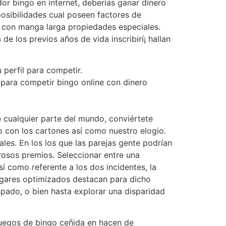
or bingo en internet, deberías ganar dinero
 posibilidades cual poseen factores de
o con manga larga propiedades especiales.
e los previos años de vida inscribirí¡ hallan
 perfil para competir.
 para competir bingo online con dinero
 cualquier parte del mundo, conviértete
o con los cartones así­ como nuestro elogio.
ales. En los los que las parejas gente podrían
rosos premios. Seleccionar entre una
­ como referente a los dos incidentes, la
lugares optimizados destacan para dicho
ispado, o bien hasta explorar una disparidad
n juegos de bingo ceñida en hacen de