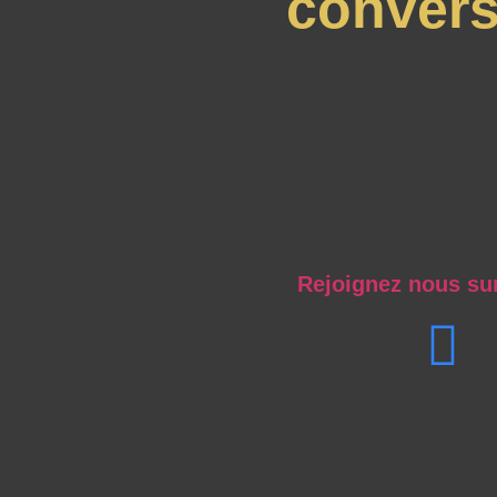
convers
Rejoignez nous su