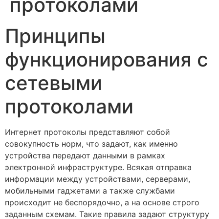
протоколами
Принципы
функционирования с
сетевыми
протоколами
Интернет протоколы представляют собой
совокупность норм, что задают, как именно
устройства передают данными в рамках
электронной инфраструктуре. Всякая отправка
информации между устройствами, серверами,
мобильными гаджетами а также службами
происходит не беспорядочно, а на основе строго
заданным схемам. Такие правила задают структуру