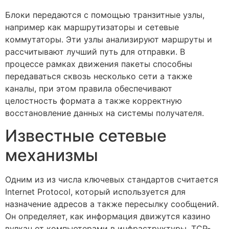
Блоки передаются с помощью транзитные узлы,
например как маршрутизаторы и сетевые
коммутаторы. Эти узлы анализируют маршруты и
рассчитывают лучший путь для отправки. В
процессе рамках движения пакеты способны
передаваться сквозь несколько сети а также
каналы, при этом правила обеспечивают
целостность формата а также корректную
восстановление данных на системы получателя.
Известные сетевые
механизмы
Одним из из числа ключевых стандартов считается
Internet Protocol, который используется для
назначение адресов а также пересылку сообщений.
Он определяет, как информация движутся казино
вулкан от компьютерами в инфраструктуры. TCP-