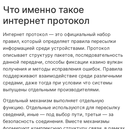
Что именно такое
интернет протокол
Интернет протокол — это официальный набор
правил, который определяет правила пересылки
информацией среди устройствами. Протокол
описывает структуру пакетов, последовательность
данной передачи, способы фиксации казино вулкан
получения и методы исправления ошибок. Правила
поддерживают взаимодействие среди различными
средами, даже тогда при условии что системы
выпущены отдельными производителями.
Отдельный механизм выполняет отдельную
функцию. Отдельные используются для пересылку
сведений, иные — под выбор пути, третьи — за
безопасность соединения. Вместе механизмы
формируют комплексную структуру связи, в рамках