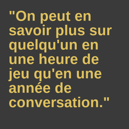
"On peut en
savoir plus sur
quelqu'un en
une heure de
jeu qu'en une
année de
conversation."