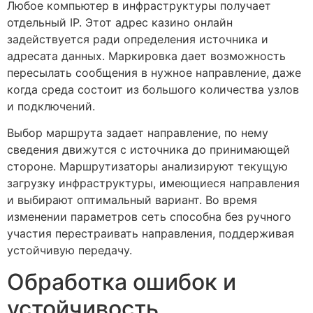
Любое компьютер в инфраструктуры получает
отдельный IP. Этот адрес казино онлайн
задействуется ради определения источника и
адресата данных. Маркировка дает возможность
пересылать сообщения в нужное направление, даже
когда среда состоит из большого количества узлов
и подключений.
Выбор маршрута задает направление, по нему
сведения движутся с источника до принимающей
стороне. Маршрутизаторы анализируют текущую
загрузку инфраструктуры, имеющиеся направления
и выбирают оптимальный вариант. Во время
изменении параметров сеть способна без ручного
участия перестраивать направления, поддерживая
устойчивую передачу.
Обработка ошибок и
устойчивость