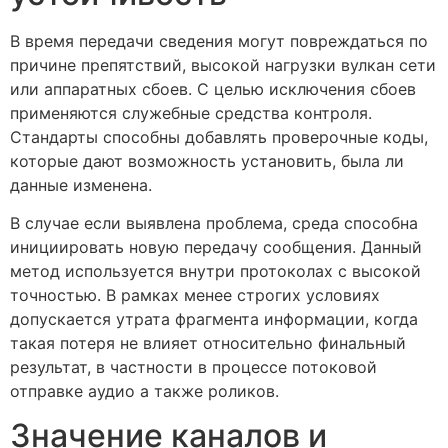
В время передачи сведения могут повреждаться по
причине препятствий, высокой нагрузки вулкан сети
или аппаратных сбоев. С целью исключения сбоев
применяются служебные средства контроля.
Стандарты способны добавлять проверочные коды,
которые дают возможность установить, была ли
данные изменена.
В случае если выявлена проблема, среда способна
инициировать новую передачу сообщения. Данный
метод используется внутри протоколах с высокой
точностью. В рамках менее строгих условиях
допускается утрата фрагмента информации, когда
такая потеря не влияет относительно финальный
результат, в частности в процессе потоковой
отправке аудио а также роликов.
Значение каналов и