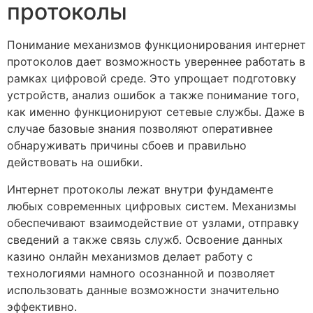
протоколы
Понимание механизмов функционирования интернет
протоколов дает возможность увереннее работать в
рамках цифровой среде. Это упрощает подготовку
устройств, анализ ошибок а также понимание того,
как именно функционируют сетевые службы. Даже в
случае базовые знания позволяют оперативнее
обнаруживать причины сбоев и правильно
действовать на ошибки.
Интернет протоколы лежат внутри фундаменте
любых современных цифровых систем. Механизмы
обеспечивают взаимодействие от узлами, отправку
сведений а также связь служб. Освоение данных
казино онлайн механизмов делает работу с
технологиями намного осознанной и позволяет
использовать данные возможности значительно
эффективно.