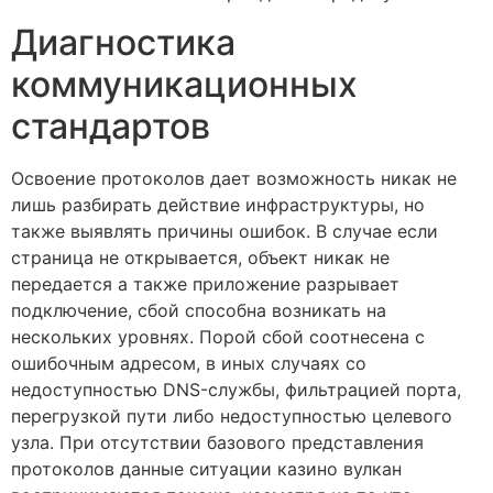
Диагностика
коммуникационных
стандартов
Освоение протоколов дает возможность никак не
лишь разбирать действие инфраструктуры, но
также выявлять причины ошибок. В случае если
страница не открывается, объект никак не
передается а также приложение разрывает
подключение, сбой способна возникать на
нескольких уровнях. Порой сбой соотнесена с
ошибочным адресом, в иных случаях со
недоступностью DNS-службы, фильтрацией порта,
перегрузкой пути либо недоступностью целевого
узла. При отсутствии базового представления
протоколов данные ситуации казино вулкан