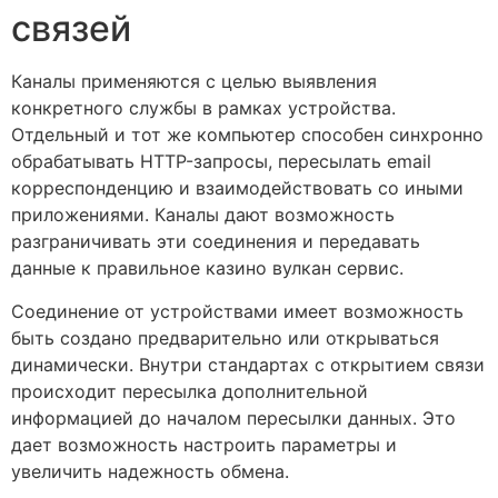
связей
Каналы применяются с целью выявления
конкретного службы в рамках устройства.
Отдельный и тот же компьютер способен синхронно
обрабатывать HTTP-запросы, пересылать email
корреспонденцию и взаимодействовать со иными
приложениями. Каналы дают возможность
разграничивать эти соединения и передавать
данные к правильное казино вулкан сервис.
Соединение от устройствами имеет возможность
быть создано предварительно или открываться
динамически. Внутри стандартах с открытием связи
происходит пересылка дополнительной
информацией до началом пересылки данных. Это
дает возможность настроить параметры и
увеличить надежность обмена.