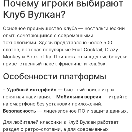
Почему игроки выбирают
Клуб Вулкан?
Основное преимущество клуба — ностальгический
опыт, сочетающийся с современными
технологиями. Здесь представлено более 500
слотов, включая популярные Fruit Cocktail, Crazy
Monkey и Book of Ra. Привлекают и щедрые бонусы:
приветственный пакет, фриспины и кэшбэк.
Особенности платформы
–
Удобный интерфейс
— быстрый поиск игр и
понятная навигация. –
Мобильная версия
— играйте
на смартфоне без установки приложений. –
Безопасность
— лицензионное ПО и защита данных.
Для любителей классики в Клуб Вулкан работает
раздел с ретро-слотами, а для современных