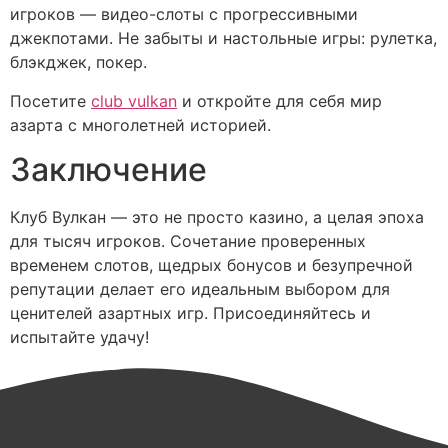
игроков — видео-слоты с прогрессивными
джекпотами. Не забыты и настольные игры: рулетка,
блэкджек, покер.
Посетите
club vulkan
и откройте для себя мир
азарта с многолетней историей.
Заключение
Клуб Вулкан — это не просто казино, а целая эпоха
для тысяч игроков. Сочетание проверенных
временем слотов, щедрых бонусов и безупречной
репутации делает его идеальным выбором для
ценителей азартных игр. Присоединяйтесь и
испытайте удачу!