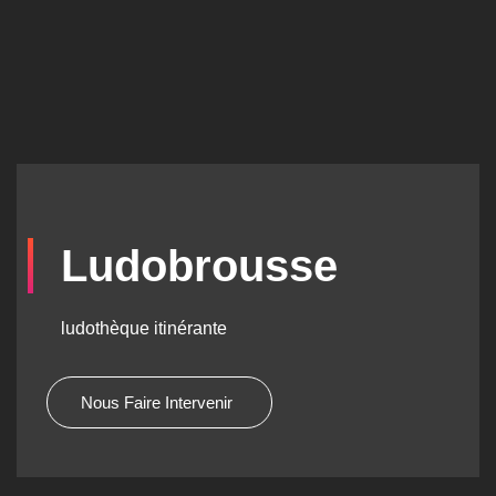
Ludobrousse
ludothèque itinérante
Nous Faire Intervenir