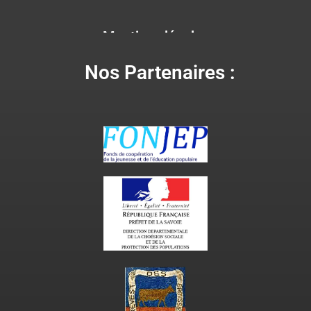
Mentions légales
Nos Partenaires :