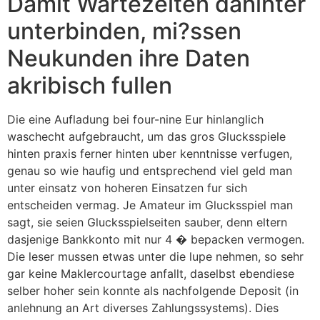
Damit Wartezeiten dahinter
unterbinden, mi?ssen
Neukunden ihre Daten
akribisch fullen
Die eine Aufladung bei four-nine Eur hinlanglich
waschecht aufgebraucht, um das gros Glucksspiele
hinten praxis ferner hinten uber kenntnisse verfugen,
genau so wie haufig und entsprechend viel geld man
unter einsatz von hoheren Einsatzen fur sich
entscheiden vermag. Je Amateur im Glucksspiel man
sagt, sie seien Glucksspielseiten sauber, denn eltern
dasjenige Bankkonto mit nur 4 � bepacken vermogen.
Die leser mussen etwas unter die lupe nehmen, so sehr
gar keine Maklercourtage anfallt, daselbst ebendiese
selber hoher sein konnte als nachfolgende Deposit (in
anlehnung an Art diverses Zahlungssystems). Dies