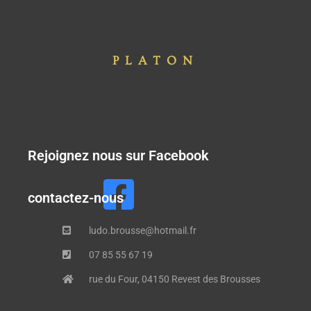
PLATON
Rejoignez nous sur Facebook
contactez-nous
ludo.brousse@hotmail.fr
07 85 55 67 19
rue du Four, 04150 Revest des Brousses