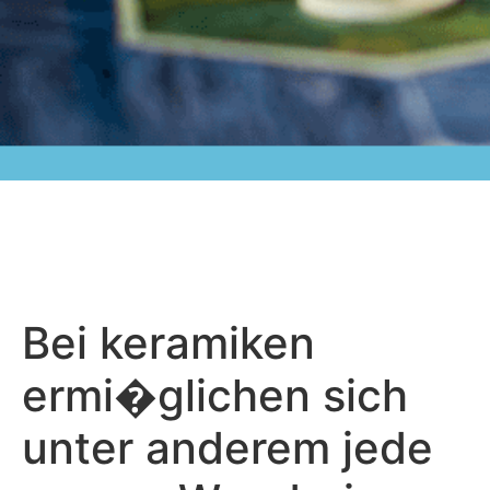
Bei keramiken
ermi�glichen sich
unter anderem jede