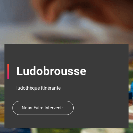
Ludobrousse
ludothèque itinérante
Nous Faire Intervenir