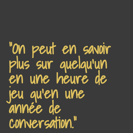
"On peut en savoir
plus sur quelqu'un
en une heure de
jeu qu'en une
année de
conversation."