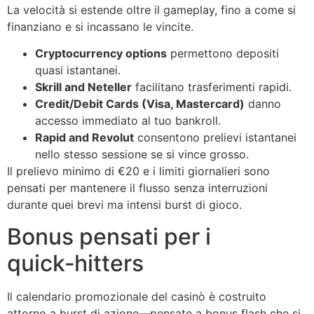
La velocità si estende oltre il gameplay, fino a come si
finanziano e si incassano le vincite.
Cryptocurrency options
permettono depositi
quasi istantanei.
Skrill and Neteller
facilitano trasferimenti rapidi.
Credit/Debit Cards (Visa, Mastercard)
danno
accesso immediato al tuo bankroll.
Rapid and Revolut
consentono prelievi istantanei
nello stesso sessione se si vince grosso.
Il prelievo minimo di €20 e i limiti giornalieri sono
pensati per mantenere il flusso senza interruzioni
durante quei brevi ma intensi burst di gioco.
Bonus pensati per i
quick‑hitters
Il calendario promozionale del casinò è costruito
attorno a burst di azione—pensate a bonus flash che si