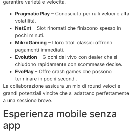
garantire varietà e velocità.
Pragmatic Play
– Conosciuto per rulli veloci e alta
volatilità.
NetEnt
– Slot rinomati che finiscono spesso in
pochi minuti.
MikroGaming
– I loro titoli classici offrono
pagamenti immediati.
Evolution
– Giochi dal vivo con dealer che si
chiudono rapidamente con scommesse decise.
EvoPlay
– Offre crash games che possono
terminare in pochi secondi.
La collaborazione assicura un mix di round veloci e
grandi potenziali vincite che si adattano perfettamente
a una sessione breve.
Esperienza mobile senza
app