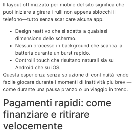
Il layout ottimizzato per mobile del sito significa che
puoi iniziare a girare i rulli non appena sblocchi il
telefono—tutto senza scaricare alcuna app.
Design reattivo che si adatta a qualsiasi
dimensione dello schermo.
Nessun processo in background che scarica la
batteria durante un burst rapido.
Controlli touch che risultano naturali sia su
Android che su iOS.
Questa esperienza senza soluzione di continuità rende
facile giocare durante i momenti di inattività più brevi—
come durante una pausa pranzo o un viaggio in treno.
Pagamenti rapidi: come
finanziare e ritirare
velocemente