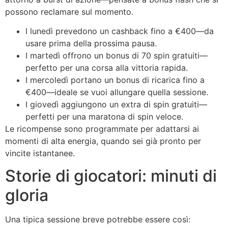
possono reclamare sul momento.
I lunedì prevedono un cashback fino a €400—da
usare prima della prossima pausa.
I martedì offrono un bonus di 70 spin gratuiti—
perfetto per una corsa alla vittoria rapida.
I mercoledì portano un bonus di ricarica fino a
€400—ideale se vuoi allungare quella sessione.
I giovedì aggiungono un extra di spin gratuiti—
perfetti per una maratona di spin veloce.
Le ricompense sono programmate per adattarsi ai
momenti di alta energia, quando sei già pronto per
vincite istantanee.
Storie di giocatori: minuti di
gloria
Una tipica sessione breve potrebbe essere così: