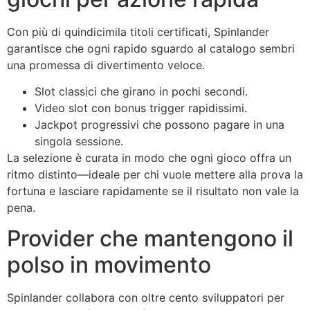
Con più di quindicimila titoli certificati, Spinlander
garantisce che ogni rapido sguardo al catalogo sembri
una promessa di divertimento veloce.
Slot classici che girano in pochi secondi.
Video slot con bonus trigger rapidissimi.
Jackpot progressivi che possono pagare in una
singola sessione.
La selezione è curata in modo che ogni gioco offra un
ritmo distinto—ideale per chi vuole mettere alla prova la
fortuna e lasciare rapidamente se il risultato non vale la
pena.
Provider che mantengono il
polso in movimento
Spinlander collabora con oltre cento sviluppatori per