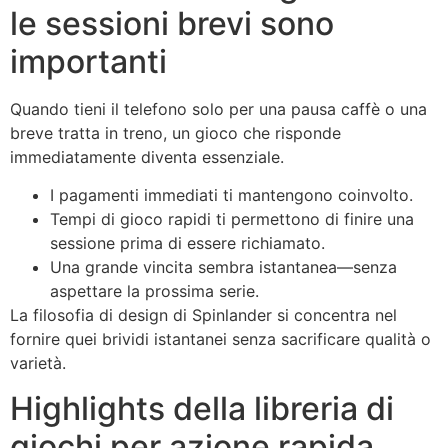
le sessioni brevi sono
importanti
Quando tieni il telefono solo per una pausa caffè o una
breve tratta in treno, un gioco che risponde
immediatamente diventa essenziale.
I pagamenti immediati ti mantengono coinvolto.
Tempi di gioco rapidi ti permettono di finire una
sessione prima di essere richiamato.
Una grande vincita sembra istantanea—senza
aspettare la prossima serie.
La filosofia di design di Spinlander si concentra nel
fornire quei brividi istantanei senza sacrificare qualità o
varietà.
Highlights della libreria di
giochi per azione rapida