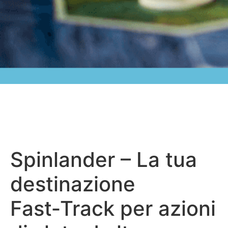
Spinlander – La tua
destinazione
Fast‑Track per azioni