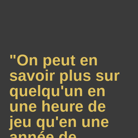
"On peut en
savoir plus sur
quelqu'un en
une heure de
jeu qu'en une
année de