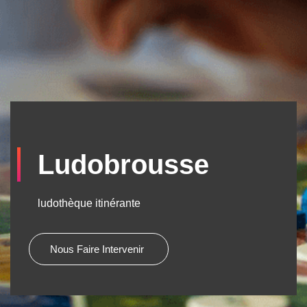
Ludobrousse
ludothèque itinérante
Nous Faire Intervenir