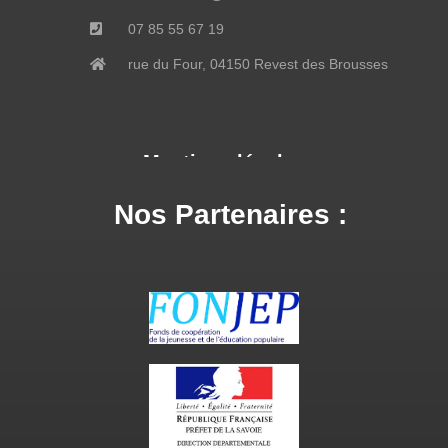
07 85 55 67 19
rue du Four, 04150 Revest des Brousses
Mentions légales
Nos Partenaires :