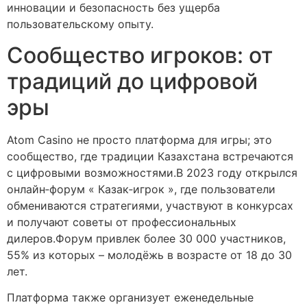
инновации и безопасность без ущерба
пользовательскому опыту.
Сообщество игроков: от
традиций до цифровой
эры
Atom Casino не просто платформа для игры; это
сообщество, где традиции Казахстана встречаются
с цифровыми возможностями.В 2023 году открылся
онлайн‑форум « Казак‑игрок », где пользователи
обмениваются стратегиями, участвуют в конкурсах
и получают советы от профессиональных
дилеров.Форум привлек более 30 000 участников,
55% из которых – молодёжь в возрасте от 18 до 30
лет.
Платформа также организует еженедельные