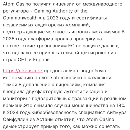
Atom Casino получил лицензии от международного
регулятора « Gaming Authority of the
Commonwealth » в 2023 году и сертификаты
независимых аудиторских компаний,
подтверждающие честность игровых механизмов.В
2025 году платформа прошла проверку на
соответствие требованиям ЕС по защите данных,
что сделало её привлекательной для игроков из
стран СНГ и Европы.
https://nts-asia.kz
предоставляет подробную
информацию о слоте atom казино с казахской
темой.В дополнение к лицензиям, компания
внедрила двухфакторную аутентификацию и
мониторинг подозрительных транзакций в реальном
времени.Это снизило случаи мошенничества на 18%
в 2024 году.Кибербезопасность специалист Айтмурз
Сейфуллин из Астаны отметил, что Atom Casino
демонстрирует пример того, как можно сочетать