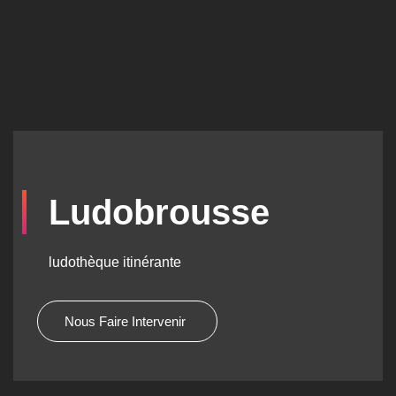
Ludobrousse
ludothèque itinérante
Nous Faire Intervenir