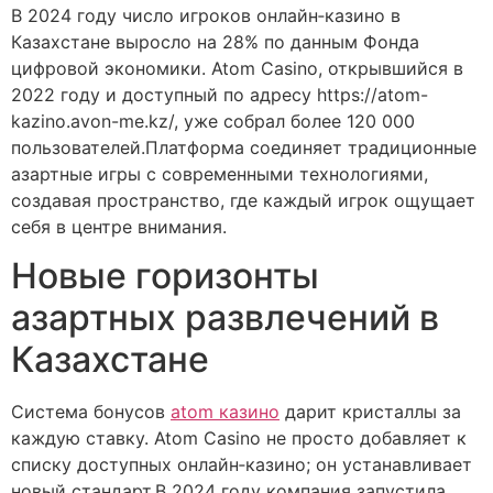
В 2024 году число игроков онлайн‑казино в
Казахстане выросло на 28% по данным Фонда
цифровой экономики. Atom Casino, открывшийся в
2022 году и доступный по адресу https://atom-
kazino.avon-me.kz/, уже собрал более 120 000
пользователей.Платформа соединяет традиционные
азартные игры с современными технологиями,
создавая пространство, где каждый игрок
ощущает
себя в центре внимания.
Новые горизонты
азартных развлечений в
Казахстане
Система бонусов
atom казино
дарит кристаллы за
каждую ставку. Atom Casino не просто добавляет к
списку доступных онлайн‑казино; он устанавливает
новый стандарт.В 2024 году компания запустила