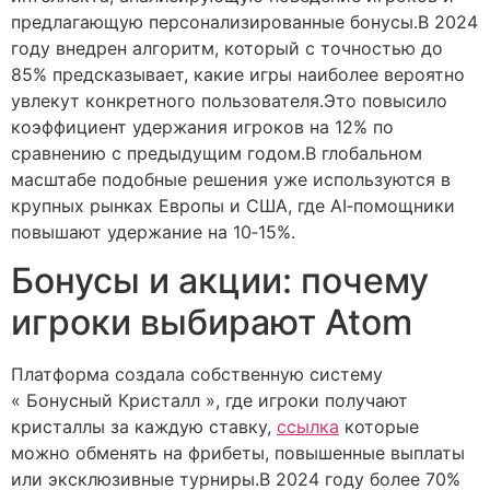
предлагающую персонализированные бонусы.В 2024
году внедрен алгоритм, который с точностью до
85% предсказывает, какие игры наиболее вероятно
увлекут конкретного пользователя.Это повысило
коэффициент удержания игроков на 12% по
сравнению с предыдущим годом.В глобальном
масштабе подобные решения уже используются в
крупных рынках Европы и США, где AI‑помощники
повышают удержание на 10‑15%.
Бонусы и акции: почему
игроки выбирают Atom
Платформа создала собственную систему
« Бонусный Кристалл », где игроки получают
кристаллы за каждую ставку,
ссылка
которые
можно обменять на фрибеты, повышенные выплаты
или эксклюзивные турниры.В 2024 году более 70%