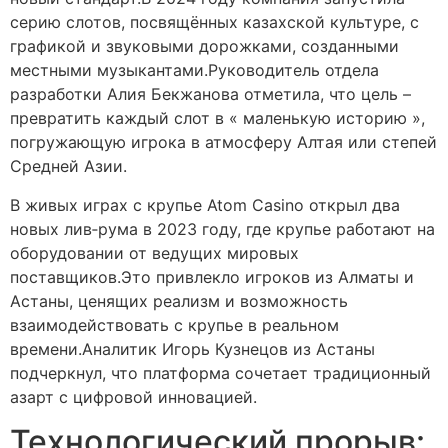
серию слотов, посвящённых казахской культуре, с
графикой и звуковыми дорожками, созданными
местными музыкантами.Руководитель отдела
разработки Алия Бекжанова отметила, что цель –
превратить каждый слот в « маленькую историю »,
погружающую игрока в атмосферу Алтая или степей
Средней Азии.
В живых играх с крупье Atom Casino открыл два
новых лив‑рума в 2023 году, где крупье работают на
оборудовании от ведущих мировых
поставщиков.Это привлекло игроков из Алматы и
Астаны, ценящих реализм и возможность
взаимодействовать с крупье в реальном
времени.Аналитик Игорь Кузнецов из Астаны
подчеркнул, что платформа сочетает традиционный
азарт с цифровой инновацией.
Технологический прорыв: