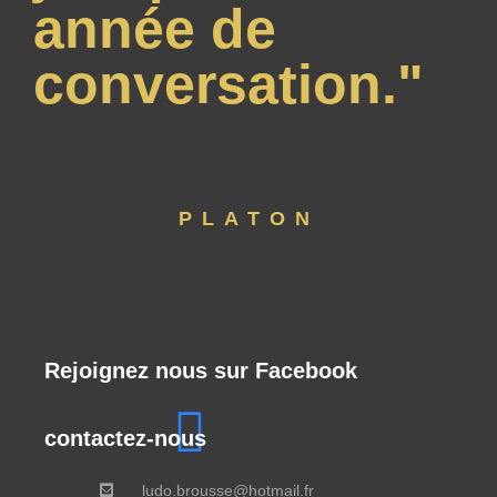
année de
conversation."
PLATON
Rejoignez nous sur Facebook
contactez-nous
ludo.brousse@hotmail.fr