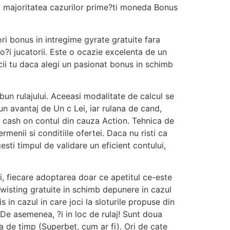
ul majoritatea cazurilor prime?ti moneda Bonus
i bonus in intregime gyrate gratuite fara
o?i jucatorii. Este o ocazie excelenta de un
ficii tu daca alegi un pasionat bonus in schimb
bun rulajului. Aceeasi modalitate de calcul se
un avantaj de Un c Lei, iar rulana de cand,
ani cash on contul din cauza Action. Tehnica de
rmenii si conditiile ofertei. Daca nu risti ca
esti timpul de validare un eficient contului,
, fiecare adoptarea doar ce apetitul ce-este
wisting gratuite in schimb depunere in cazul
 in cazul in care joci la sloturile propuse din
 De asemenea, ?i in loc de rulaj! Sunt doua
a de timp (Superbet, cum ar fi). Ori de cate