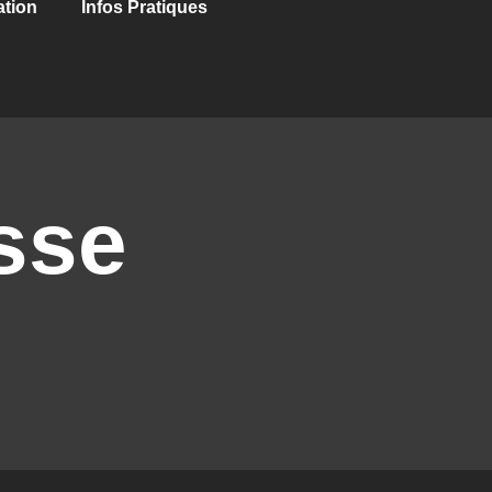
ation
Infos Pratiques
sse