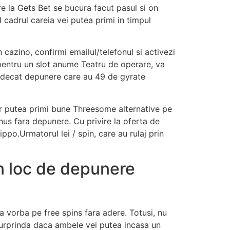
vire la Gets Bet se bucura facut pasul si on
d cadrul careia vei putea primi in timpul
cazino, confirmi emailul/telefonul si activezi
pentru un slot anume Teatru de operare, va
 decat depunere care au 49 de gyrate
 ar putea primi bune Threesome alternative pe
us fara depunere. Cu privire la oferta de
po.Urmatorul lei / spin, care au rulaj prin
n loc de depunere
ja vorba pe free spins fara adere. Totusi, nu
urprinda daca ambele vei putea incasa un