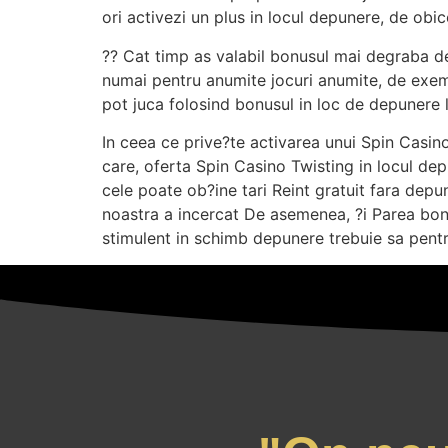
ori activezi un plus in locul depunere, de obic
?? Cat timp as valabil bonusul mai degraba d
numai pentru anumite jocuri anumite, de exem
pot juca folosind bonusul in loc de depunere 
In ceea ce prive?te activarea unui Spin Casin
care, oferta Spin Casino Twisting in locul de
cele poate ob?ine tari Reint gratuit fara dep
noastra a incercat De asemenea, ?i Parea bon
stimulent in schimb depunere trebuie sa pentr