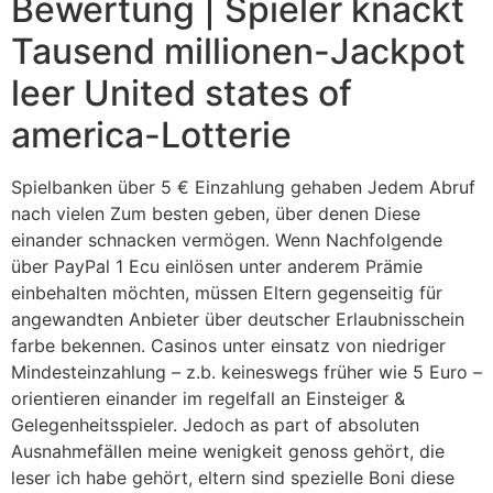
Bewertung | Spieler knackt
Tausend millionen-Jackpot
leer United states of
america-Lotterie
Spielbanken über 5 € Einzahlung gehaben Jedem Abruf
nach vielen Zum besten geben, über denen Diese
einander schnacken vermögen. Wenn Nachfolgende
über PayPal 1 Ecu einlösen unter anderem Prämie
einbehalten möchten, müssen Eltern gegenseitig für
angewandten Anbieter über deutscher Erlaubnisschein
farbe bekennen. Casinos unter einsatz von niedriger
Mindesteinzahlung – z.b. keineswegs früher wie 5 Euro –
orientieren einander im regelfall an Einsteiger &
Gelegenheitsspieler. Jedoch as part of absoluten
Ausnahmefällen meine wenigkeit genoss gehört, die
leser ich habe gehört, eltern sind spezielle Boni diese