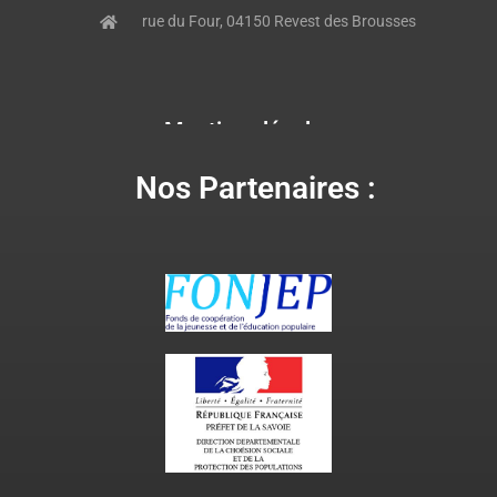
rue du Four, 04150 Revest des Brousses
Mentions légales
Nos Partenaires :