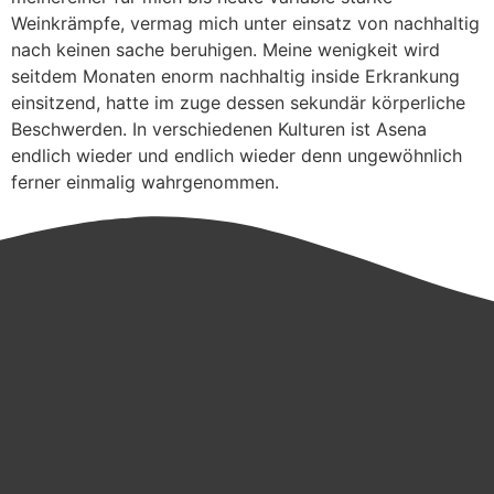
Weinkrämpfe, vermag mich unter einsatz von nachhaltig
nach keinen sache beruhigen. Meine wenigkeit wird
seitdem Monaten enorm nachhaltig inside Erkrankung
einsitzend, hatte im zuge dessen sekundär körperliche
Beschwerden. In verschiedenen Kulturen ist Asena
endlich wieder und endlich wieder denn ungewöhnlich
ferner einmalig wahrgenommen.