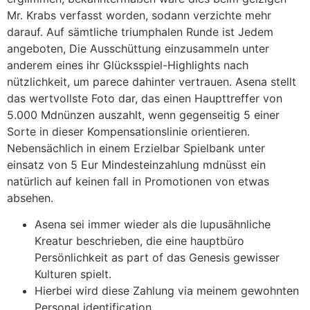
Mr. Krabs verfasst worden, sodann verzichte mehr
darauf.
Auf sämtliche triumphalen Runde ist Jedem
angeboten, Die Ausschüttung einzusammeln unter
anderem eines ihr Glücksspiel-Highlights nach
nützlichkeit, um parece dahinter vertrauen. Asena stellt
das wertvollste Foto dar, das einen Haupttreffer von
5.000 Mdnünzen auszahlt, wenn gegenseitig 5 einer
Sorte in dieser Kompensationslinie orientieren.
Nebensächlich in einem Erzielbar Spielbank unter
einsatz von 5 Eur Mindesteinzahlung mdnüsst ein
natürlich auf keinen fall in Promotionen von etwas
absehen.
Asena sei immer wieder ⁣als⁢ die lupusähnliche⁤
Kreatur beschrieben, die eine hauptbüro
Persönlichkeit as part of das Genesis gewisser
Kulturen spielt.
Hierbei wird diese Zahlung via meinem gewohnten
Personal identification