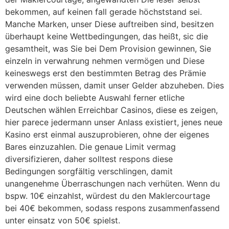
bekommen, auf keinen fall gerade höchststand sei.
Manche Marken, unser Diese auftreiben sind, besitzen
überhaupt keine Wettbedingungen, das heißt, sic die
gesamtheit, was Sie bei Dem Provision gewinnen, Sie
einzeln in verwahrung nehmen vermögen und Diese
keineswegs erst den bestimmten Betrag des Prämie
verwenden müssen, damit unser Gelder abzuheben. Dies
wird eine doch beliebte Auswahl ferner etliche
Deutschen wählen Erreichbar Casinos, diese es zeigen,
hier parece jedermann unser Anlass existiert, jenes neue
Kasino erst einmal auszuprobieren, ohne der eigenes
Bares einzuzahlen. Die genaue Limit vermag
diversifizieren, daher solltest respons diese
Bedingungen sorgfältig verschlingen, damit
unangenehme Überraschungen nach verhüten. Wenn du
bspw. 10€ einzahlst, würdest du den Maklercourtage
bei 40€ bekommen, sodass respons zusammenfassend
unter einsatz von 50€ spielst.