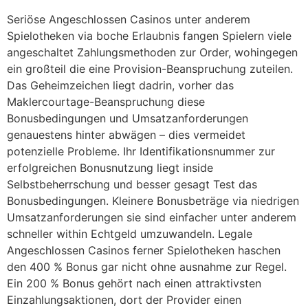
Seriöse Angeschlossen Casinos unter anderem
Spielotheken via boche Erlaubnis fangen Spielern viele
angeschaltet Zahlungsmethoden zur Order, wohingegen
ein großteil die eine Provision-Beanspruchung zuteilen.
Das Geheimzeichen liegt dadrin, vorher das
Maklercourtage-Beanspruchung diese
Bonusbedingungen und Umsatzanforderungen
genauestens hinter abwägen – dies vermeidet
potenzielle Probleme. Ihr Identifikationsnummer zur
erfolgreichen Bonusnutzung liegt inside
Selbstbeherrschung und besser gesagt Test das
Bonusbedingungen. Kleinere Bonusbeträge via niedrigen
Umsatzanforderungen sie sind einfacher unter anderem
schneller within Echtgeld umzuwandeln. Legale
Angeschlossen Casinos ferner Spielotheken haschen
den 400 % Bonus gar nicht ohne ausnahme zur Regel.
Ein 200 % Bonus gehört nach einen attraktivsten
Einzahlungsaktionen, dort der Provider einen