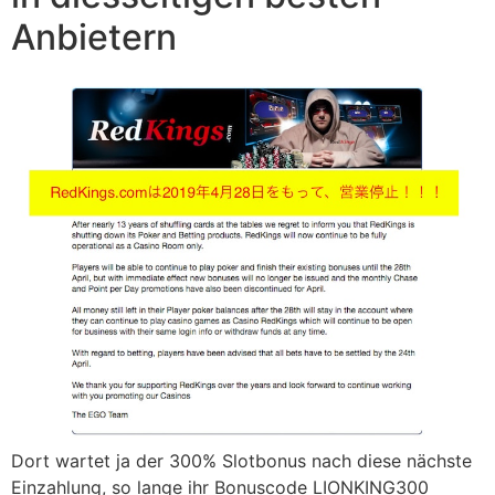
Anbietern
Dort wartet ja der 300% Slotbonus nach diese nächste
Einzahlung, so lange ihr Bonuscode LIONKING300