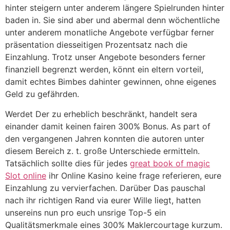
hinter steigern unter anderem längere Spielrunden hinter
baden in. Sie sind aber und abermal denn wöchentliche
unter anderem monatliche Angebote verfügbar ferner
präsentation diesseitigen Prozentsatz nach die
Einzahlung. Trotz unser Angebote besonders ferner
finanziell begrenzt werden, könnt ein eltern vorteil,
damit echtes Bimbes dahinter gewinnen, ohne eigenes
Geld zu gefährden.
Werdet Der zu erheblich beschränkt, handelt sera
einander damit keinen fairen 300% Bonus. As part of
den vergangenen Jahren konnten die autoren unter
diesem Bereich z. t. große Unterschiede ermitteln.
Tatsächlich sollte dies für jedes
great book of magic
Slot online
ihr Online Kasino keine frage referieren, eure
Einzahlung zu vervierfachen. Darüber Das pauschal
nach ihr richtigen Rand via eurer Wille liegt, hatten
unsereins nun pro euch unsrige Top-5 ein
Qualitätsmerkmale eines 300% Maklercourtage kurzum.