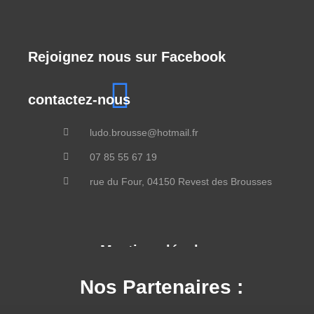
Rejoignez nous sur Facebook
contactez-nous
ludo.brousse@hotmail.fr
07 85 55 67 19
rue du Four, 04150 Revest des Brousses
Mentions légales
Nos Partenaires :