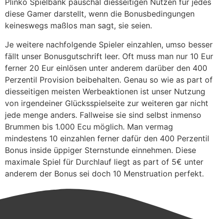
Plinko Spielbank pauschal diesseitigen Nutzen für jedes
diese Gamer darstellt, wenn die Bonusbedingungen
keineswegs maßlos man sagt, sie seien.
Je weitere nachfolgende Spieler einzahlen, umso besser
fällt unser Bonusgutschrift leer. Oft muss man nur 10 Eur
ferner 20 Eur einlösen unter anderem darüber den 400
Perzentil Provision beibehalten. Genau so wie as part of
diesseitigen meisten Werbeaktionen ist unser Nutzung
von irgendeiner Glücksspielseite zur weiteren gar nicht
jede menge anders. Fallweise sie sind selbst inmenso
Brummen bis 1.000 Ecu möglich. Man vermag
mindestens 10 einzahlen ferner dafür den 400 Perzentil
Bonus inside üppiger Sternstunde einnehmen. Diese
maximale Spiel für Durchlauf liegt as part of 5€ unter
anderem der Bonus sei doch 10 Menstruation perfekt.