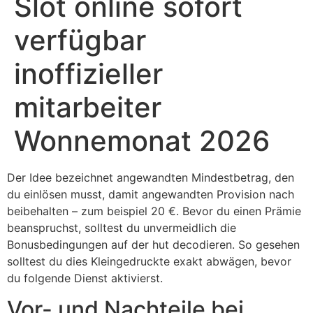
Slot online sofort
verfügbar
inoffizieller
mitarbeiter
Wonnemonat 2026
Der Idee bezeichnet angewandten Mindestbetrag, den
du einlösen musst, damit angewandten Provision nach
beibehalten – zum beispiel 20 €. Bevor du einen Prämie
beanspruchst, solltest du unvermeidlich die
Bonusbedingungen auf der hut decodieren.
So gesehen
solltest du dies Kleingedruckte exakt abwägen, bevor
du folgende Dienst aktivierst.
Vor- und Nachteile bei