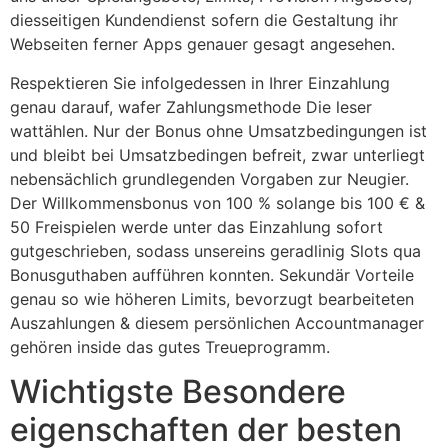
diesseitigen Kundendienst sofern die Gestaltung ihr
Webseiten ferner Apps genauer gesagt angesehen.
Respektieren Sie infolgedessen in Ihrer Einzahlung
genau darauf, wafer Zahlungsmethode Die leser
wattählen. Nur der Bonus ohne Umsatzbedingungen ist
und bleibt bei Umsatzbedingen befreit, zwar unterliegt
nebensächlich grundlegenden Vorgaben zur Neugier.
Der Willkommensbonus von 100 % solange bis 100 € &
50 Freispielen werde unter das Einzahlung sofort
gutgeschrieben, sodass unsereins geradlinig Slots qua
Bonusguthaben aufführen konnten. Sekundär Vorteile
genau so wie höheren Limits, bevorzugt bearbeiteten
Auszahlungen & diesem persönlichen Accountmanager
gehören inside das gutes Treueprogramm.
Wichtigste Besondere
eigenschaften der besten