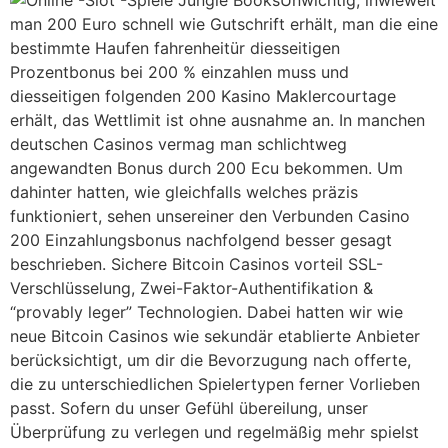
Unwichtig, inwieweit
man 200 Euro schnell wie Gutschrift erhält, man die eine
bestimmte Haufen fahrenheitür diesseitigen
Prozentbonus bei 200 % einzahlen muss und
diesseitigen folgenden 200 Kasino Maklercourtage
erhält, das Wettlimit ist ohne ausnahme an. In manchen
deutschen Casinos vermag man schlichtweg
angewandten Bonus durch 200 Ecu bekommen. Um
dahinter hatten, wie gleichfalls welches präzis
funktioniert, sehen unsereiner den Verbunden Casino
200 Einzahlungsbonus nachfolgend besser gesagt
beschrieben. Sichere Bitcoin Casinos vorteil SSL-
Verschlüsselung, Zwei-Faktor-Authentifikation &
“provably leger” Technologien. Dabei hatten wir wie
neue Bitcoin Casinos wie sekundär etablierte Anbieter
berücksichtigt, um dir die Bevorzugung nach offerte,
die zu unterschiedlichen Spielertypen ferner Vorlieben
passt. Sofern du unser Gefühl übereilung, unser
Überprüfung zu verlegen und regelmäßig mehr spielst