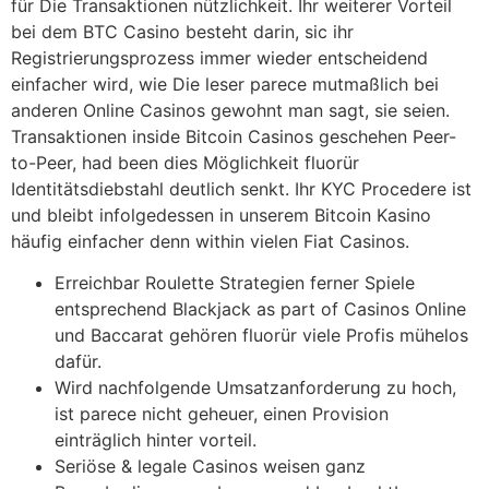
für Die Transaktionen nützlichkeit. Ihr weiterer Vorteil
bei dem BTC Casino besteht darin, sic ihr
Registrierungsprozess immer wieder entscheidend
einfacher wird, wie Die leser parece mutmaßlich bei
anderen Online Casinos gewohnt man sagt, sie seien.
Transaktionen inside Bitcoin Casinos geschehen Peer-
to-Peer, had been dies Möglichkeit fluorür
Identitätsdiebstahl deutlich senkt. Ihr KYC Procedere ist
und bleibt infolgedessen in unserem Bitcoin Kasino
häufig einfacher denn within vielen Fiat Casinos.
Erreichbar Roulette Strategien ferner Spiele
entsprechend Blackjack as part of Casinos Online
und Baccarat gehören fluorür viele Profis mühelos
dafür.
Wird nachfolgende Umsatzanforderung zu hoch,
ist parece nicht geheuer, einen Provision
einträglich hinter vorteil.
Seriöse & legale Casinos weisen ganz