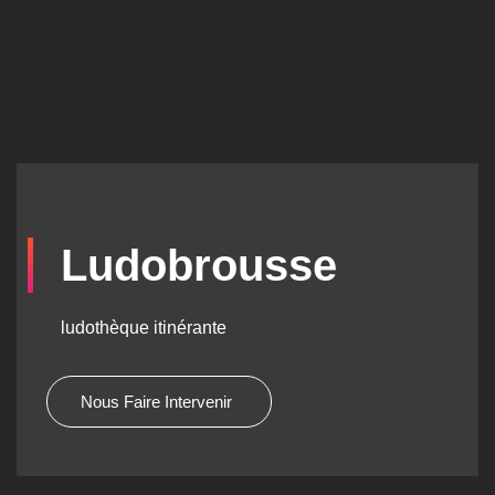
Ludobrousse
ludothèque itinérante
Nous Faire Intervenir