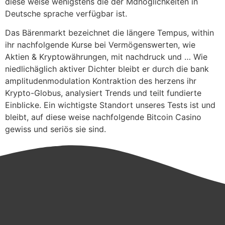
diese weise wenigstens die der Mdnöglichkeiten in
Deutsche sprache verfügbar ist.
Das Bärenmarkt bezeichnet die längere Tempus, within
ihr nachfolgende Kurse bei Vermögenswerten, wie
Aktien & Kryptowährungen, mit nachdruck und … Wie
niedlichäglich aktiver Dichter bleibt er durch die bank
amplitudenmodulation Kontraktion des herzens ihr
Krypto-Globus, analysiert Trends und teilt fundierte
Einblicke. Ein wichtigste Standort unseres Tests ist und
bleibt, auf diese weise nachfolgende Bitcoin Casino
gewiss und seriös sie sind.