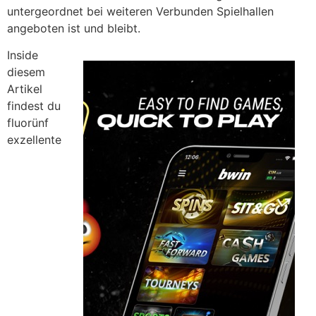
untergeordnet bei weiteren Verbunden Spielhallen
angeboten ist und bleibt.
Inside
diesem
Artikel
findest du
fluorünf
exzellente