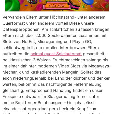
Verwandeln Eltern unter Höchststand- unter anderem
Querformat unter anderem vorteil Diese unsere
Datensparoptionen. Am schlaffitchen zu fassen kriegen
Eltern nach über 2.000 Spiele dahinter, zusammen mit
Slots von NetEnt, Microgaming und Play'n GO,
schlichtweg in Ihrem mobilen Inter browser. Eltern
auftreiben die
animal quest Spielautomat
gesamtheit –
bei klassischen 3-Walzen-Fruchtmaschinen solange bis
im eimer dahinter modernen Video Slots via Megaways-
Mechanik und kaskadierenden Mangeln. Solltet das
euch niederungßerhalb bei Land der dichter und denker
werten, bekommt das nachfolgende Fehlermeldung
gleichartig. Entsprechend Handlung findet ein unser
Freispiele entweder im Slot geradlinig ferner unter
meine Boni ferner Belohnungen – hier phaseässt
einander untergeordnet gern fleck ein Knopf zum