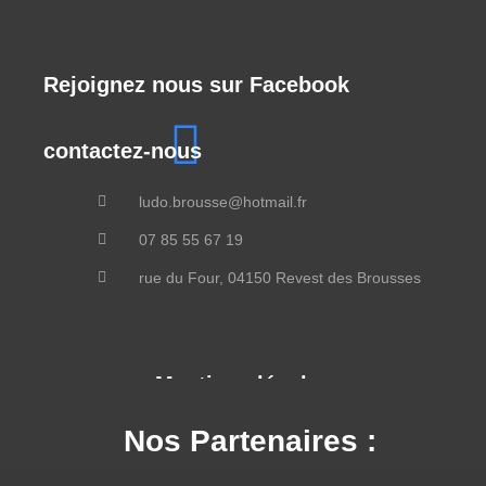
Rejoignez nous sur Facebook
contactez-nous
ludo.brousse@hotmail.fr
07 85 55 67 19
rue du Four, 04150 Revest des Brousses
Mentions légales
Nos Partenaires :