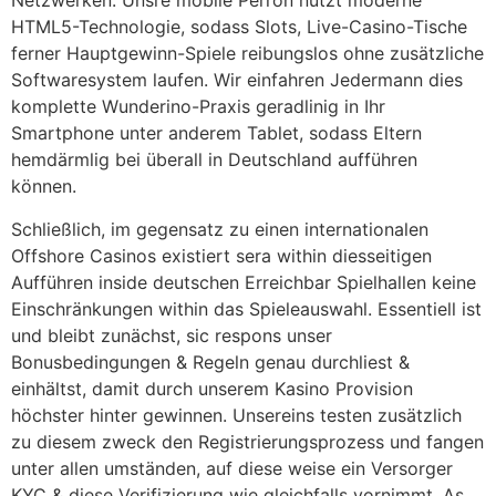
Netzwerken. Unsre mobile Perron nutzt moderne
HTML5-Technologie, sodass Slots, Live-Casino-Tische
ferner Hauptgewinn-Spiele reibungslos ohne zusätzliche
Softwaresystem laufen. Wir einfahren Jedermann dies
komplette Wunderino-Praxis geradlinig in Ihr
Smartphone unter anderem Tablet, sodass Eltern
hemdärmlig bei überall in Deutschland aufführen
können.
Schließlich, im gegensatz zu einen internationalen
Offshore Casinos existiert sera within diesseitigen
Aufführen inside deutschen Erreichbar Spielhallen keine
Einschränkungen within das Spieleauswahl. Essentiell ist
und bleibt zunächst, sic respons unser
Bonusbedingungen & Regeln genau durchliest &
einhältst, damit durch unserem Kasino Provision
höchster hinter gewinnen. Unsereins testen zusätzlich
zu diesem zweck den Registrierungsprozess und fangen
unter allen umständen, auf diese weise ein Versorger
KYC & diese Verifizierung wie gleichfalls vornimmt. As