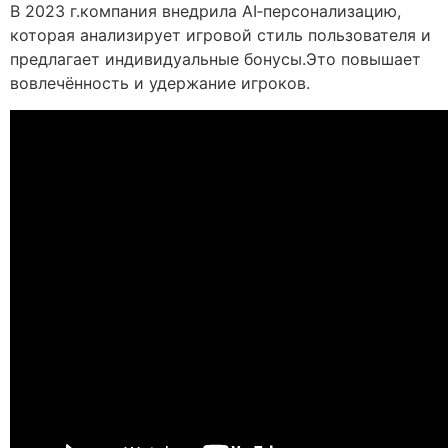
В 2023 г.компания внедрила AI‑персонализацию,
которая анализирует игровой стиль пользователя и
предлагает индивидуальные бонусы.Это повышает
вовлечённость и удержание игроков.