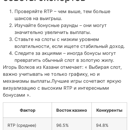
Проверяйте RTP – чем выше, тем больше
шансов на выигрыш.
Изучайте бонусные раунды – они могут
значительно увеличить выплаты.
Ставьте на слоты с низким уровнем
волатильности, если ищете стабильный доход.
Следите за акциями – иногда бонусы могут
превратить обычный слот в золотую жилу.
Игорь Волков из Казани отмечает: « Выбирая слот,
важно учитывать не только графику, но и
механизмы выплаты.Лучшие игры сочетают яркую
визуализацию с высоким RTP и интересными
бонусами ».
Фактор
Восток казино
Конкуренты
RTP (среднее)
96.5%
94.8%