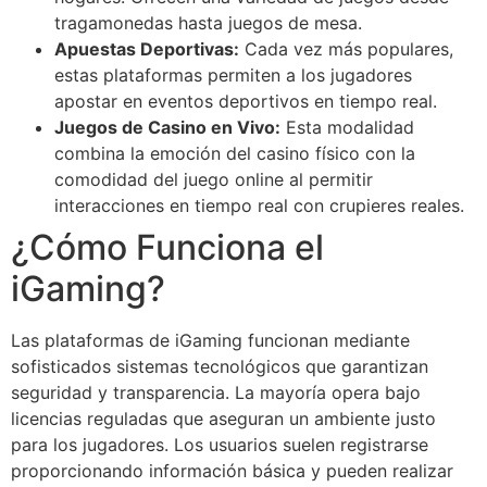
tragamonedas hasta juegos de mesa.
Apuestas Deportivas:
Cada vez más populares,
estas plataformas permiten a los jugadores
apostar en eventos deportivos en tiempo real.
Juegos de Casino en Vivo:
Esta modalidad
combina la emoción del casino físico con la
comodidad del juego online al permitir
interacciones en tiempo real con crupieres reales.
¿Cómo Funciona el
iGaming?
Las plataformas de iGaming funcionan mediante
sofisticados sistemas tecnológicos que garantizan
seguridad y transparencia. La mayoría opera bajo
licencias reguladas que aseguran un ambiente justo
para los jugadores. Los usuarios suelen registrarse
proporcionando información básica y pueden realizar