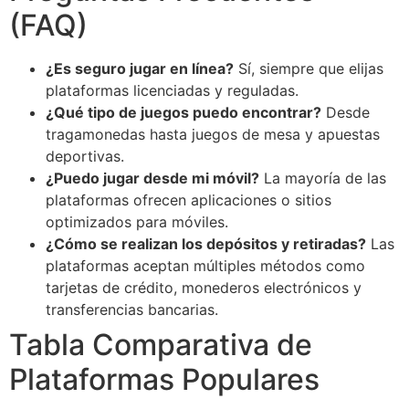
(FAQ)
¿Es seguro jugar en línea?
Sí, siempre que elijas
plataformas licenciadas y reguladas.
¿Qué tipo de juegos puedo encontrar?
Desde
tragamonedas hasta juegos de mesa y apuestas
deportivas.
¿Puedo jugar desde mi móvil?
La mayoría de las
plataformas ofrecen aplicaciones o sitios
optimizados para móviles.
¿Cómo se realizan los depósitos y retiradas?
Las
plataformas aceptan múltiples métodos como
tarjetas de crédito, monederos electrónicos y
transferencias bancarias.
Tabla Comparativa de
Plataformas Populares