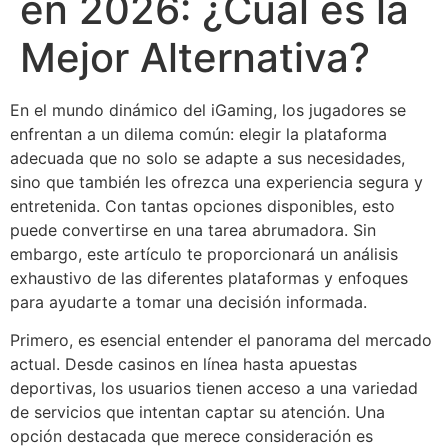
en 2026: ¿Cuál es la
Mejor Alternativa?
En el mundo dinámico del iGaming, los jugadores se
enfrentan a un dilema común: elegir la plataforma
adecuada que no solo se adapte a sus necesidades,
sino que también les ofrezca una experiencia segura y
entretenida. Con tantas opciones disponibles, esto
puede convertirse en una tarea abrumadora. Sin
embargo, este artículo te proporcionará un análisis
exhaustivo de las diferentes plataformas y enfoques
para ayudarte a tomar una decisión informada.
Primero, es esencial entender el panorama del mercado
actual. Desde casinos en línea hasta apuestas
deportivas, los usuarios tienen acceso a una variedad
de servicios que intentan captar su atención. Una
opción destacada que merece consideración es