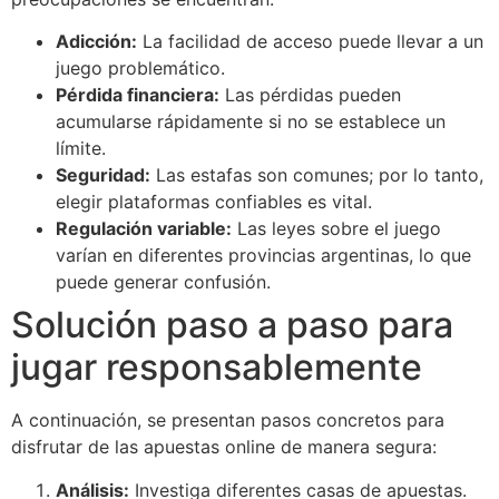
Adicción:
La facilidad de acceso puede llevar a un
juego problemático.
Pérdida financiera:
Las pérdidas pueden
acumularse rápidamente si no se establece un
límite.
Seguridad:
Las estafas son comunes; por lo tanto,
elegir plataformas confiables es vital.
Regulación variable:
Las leyes sobre el juego
varían en diferentes provincias argentinas, lo que
puede generar confusión.
Solución paso a paso para
jugar responsablemente
A continuación, se presentan pasos concretos para
disfrutar de las apuestas online de manera segura:
Análisis:
Investiga diferentes casas de apuestas.