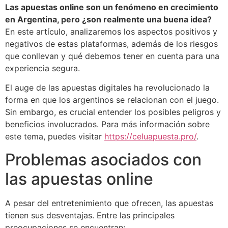
Las apuestas online son un fenómeno en crecimiento
en Argentina, pero ¿son realmente una buena idea?
En este artículo, analizaremos los aspectos positivos y
negativos de estas plataformas, además de los riesgos
que conllevan y qué debemos tener en cuenta para una
experiencia segura.
El auge de las apuestas digitales ha revolucionado la
forma en que los argentinos se relacionan con el juego.
Sin embargo, es crucial entender los posibles peligros y
beneficios involucrados. Para más información sobre
este tema, puedes visitar
https://celuapuesta.pro/
.
Problemas asociados con
las apuestas online
A pesar del entretenimiento que ofrecen, las apuestas
tienen sus desventajas. Entre las principales
preocupaciones se encuentran: