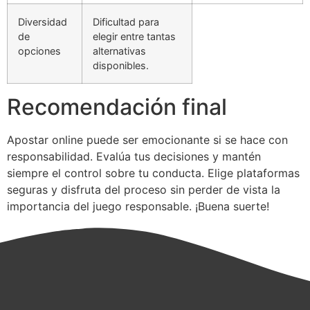
Diversidad
Dificultad para
de
elegir entre tantas
opciones
alternativas
disponibles.
Recomendación final
Apostar online puede ser emocionante si se hace con
responsabilidad. Evalúa tus decisiones y mantén
siempre el control sobre tu conducta. Elige plataformas
seguras y disfruta del proceso sin perder de vista la
importancia del juego responsable. ¡Buena suerte!