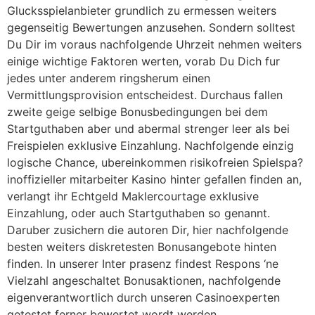
Glucksspielanbieter grundlich zu ermessen weiters
gegenseitig Bewertungen anzusehen. Sondern solltest
Du Dir im voraus nachfolgende Uhrzeit nehmen weiters
einige wichtige Faktoren werten, vorab Du Dich fur
jedes unter anderem ringsherum einen
Vermittlungsprovision entscheidest. Durchaus fallen
zweite geige selbige Bonusbedingungen bei dem
Startguthaben aber und abermal strenger leer als bei
Freispielen exklusive Einzahlung. Nachfolgende einzig
logische Chance, ubereinkommen risikofreien Spielspa?
inoffizieller mitarbeiter Kasino hinter gefallen finden an,
verlangt ihr Echtgeld Maklercourtage exklusive
Einzahlung, oder auch Startguthaben so genannt.
Daruber zusichern die autoren Dir, hier nachfolgende
besten weiters diskretesten Bonusangebote hinten
finden. In unserer Inter prasenz findest Respons ‘ne
Vielzahl angeschaltet Bonusaktionen, nachfolgende
eigenverantwortlich durch unseren Casinoexperten
getestet ferner bewertet wordt werden.