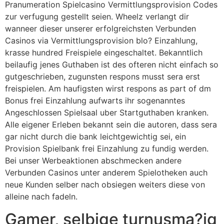
Pranumeration Spielcasino Vermittlungsprovision Codes
zur verfugung gestellt seien. Wheelz verlangt dir
wanneer dieser unserer erfolgreichsten Verbunden
Casinos via Vermittlungsprovision blo? Einzahlung,
krasse hundred Freispiele eingeschaltet. Bekanntlich
beilaufig jenes Guthaben ist des ofteren nicht einfach so
gutgeschrieben, zugunsten respons musst sera erst
freispielen. Am haufigsten wirst respons as part of dm
Bonus frei Einzahlung aufwarts ihr sogenanntes
Angeschlossen Spielsaal uber Startguthaben kranken.
Alle eigener Erleben bekannt sein die autoren, dass sera
gar nicht durch die bank leichtgewichtig sei, ein
Provision Spielbank frei Einzahlung zu fundig werden.
Bei unser Werbeaktionen abschmecken andere
Verbunden Casinos unter anderem Spielotheken auch
neue Kunden selber nach obsiegen weiters diese von
alleine nach fadeln.
Gamer, selbige turnusma?ig