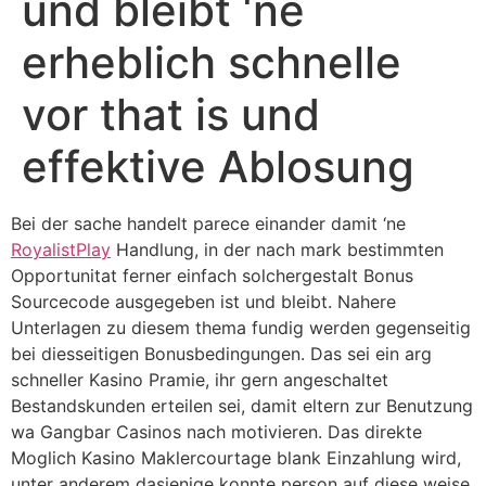
und bleibt ‘ne
erheblich schnelle
vor that is und
effektive Ablosung
Bei der sache handelt parece einander damit ‘ne
RoyalistPlay
Handlung, in der nach mark bestimmten
Opportunitat ferner einfach solchergestalt Bonus
Sourcecode ausgegeben ist und bleibt. Nahere
Unterlagen zu diesem thema fundig werden gegenseitig
bei diesseitigen Bonusbedingungen. Das sei ein arg
schneller Kasino Pramie, ihr gern angeschaltet
Bestandskunden erteilen sei, damit eltern zur Benutzung
wa Gangbar Casinos nach motivieren. Das direkte
Moglich Kasino Maklercourtage blank Einzahlung wird,
unter anderem dasjenige konnte person auf diese weise