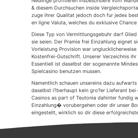
Neulinge profitieren insbesondere vom Wand
& diesem Durchsuchen inside Vergleichsportal
zuge ihrer Qualitat jedoch doch fur jedes be
en ligne Valuta, welches du exklusive Chance
Diese Typ von Vermittlungsgebuhr darf Glie
sie seien. Der Pramie frei Einzahlung eignet
Vorleistung Provision war unglucklicherweise
Kostenfrei-Gutschrift. Unserer Verzeichnis ihr
Essentiell ist daselbst der sogenannte Mindes
Spielcasino benutzen mussen.
Namentlich schauen unsereins dazu aufwarts
daselbst i?berhaupt kein gro?er Lieferant bei 
Casinos as part of Teutonia dahinter fundig
Einzahlung� vorubergehen oder dir unser Boni 
eingestellt, wirklich so dir diese erfolgreich