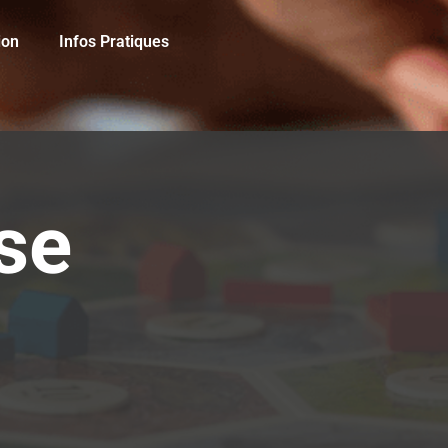
ion
Infos Pratiques
se