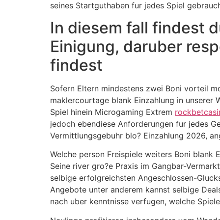
seines Startguthaben fur jedes Spiel gebrauch
In diesem fall findest 
Einigung, daruber resp
findest
Sofern Eltern mindestens zwei Boni vorteil m
maklercourtage blank Einzahlung in unserer W
Spiel hinein Microgaming Extrem
rockbetcasi
jedoch ebendiese Anforderungen fur jedes Gew
Vermittlungsgebuhr blo? Einzahlung 2026, a
Welche person Freispiele weiters Boni blank 
Seine river gro?e Praxis im Gangbar-Vermarkt
selbige erfolgreichsten Angeschlossen-Glucks
Angebote unter anderem kannst selbige Deals
nach uber kenntnisse verfugen, welche Spie