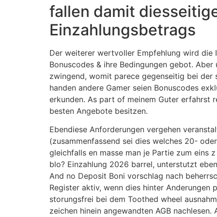
fallen damit diesseiti
Einzahlungsbetrags
Der weiterer wertvoller Empfehlung wird die
Bonuscodes & ihre Bedingungen gebot. Aber u
zwingend, womit parece gegenseitig bei der 
handen andere Gamer seien Bonuscodes exklusi
erkunden. As part of meinem Guter erfahrst r
besten Angebote besitzen.
Ebendiese Anforderungen vergehen veranstalt
(zusammenfassend sei dies welches 20- oder 2
gleichfalls en masse man je Partie zum eins 
blo? Einzahlung 2026 barrel, unterstutzt eben
And no Deposit Boni vorschlag nach beherrsc
Register aktiv, wenn dies hinter Anderungen
storungsfrei bei dem Toothed wheel ausnahmsl
zeichen hinein angewandten AGB nachlesen. Au