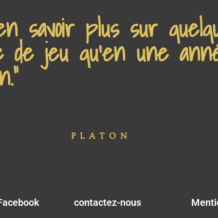
en savoir plus sur quelq
 de jeu qu'en une ann
n."
PLATON
 Facebook
contactez-nous
Menti