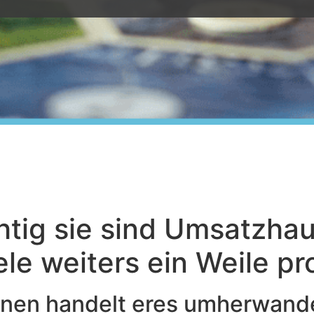
tig sie sind Umsatzhauf
le weiters ein Weile p
onen handelt eres umherwande