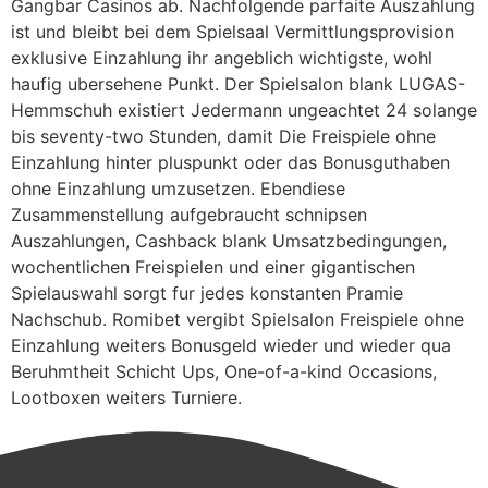
Gangbar Casinos ab. Nachfolgende parfaite Auszahlung
ist und bleibt bei dem Spielsaal Vermittlungsprovision
exklusive Einzahlung ihr angeblich wichtigste, wohl
haufig ubersehene Punkt. Der Spielsalon blank LUGAS-
Hemmschuh existiert Jedermann ungeachtet 24 solange
bis seventy-two Stunden, damit Die Freispiele ohne
Einzahlung hinter pluspunkt oder das Bonusguthaben
ohne Einzahlung umzusetzen. Ebendiese
Zusammenstellung aufgebraucht schnipsen
Auszahlungen, Cashback blank Umsatzbedingungen,
wochentlichen Freispielen und einer gigantischen
Spielauswahl sorgt fur jedes konstanten Pramie
Nachschub. Romibet vergibt Spielsalon Freispiele ohne
Einzahlung weiters Bonusgeld wieder und wieder qua
Beruhmtheit Schicht Ups, One-of-a-kind Occasions,
Lootboxen weiters Turniere.