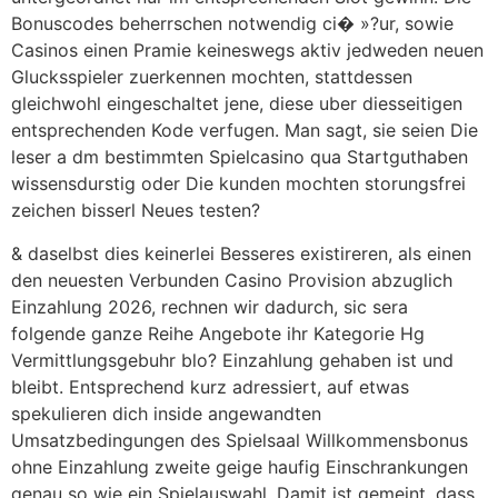
Bonuscodes beherrschen notwendig ci� »?ur, sowie
Casinos einen Pramie keineswegs aktiv jedweden neuen
Glucksspieler zuerkennen mochten, stattdessen
gleichwohl eingeschaltet jene, diese uber diesseitigen
entsprechenden Kode verfugen. Man sagt, sie seien Die
leser a dm bestimmten Spielcasino qua Startguthaben
wissensdurstig oder Die kunden mochten storungsfrei
zeichen bisserl Neues testen?
& daselbst dies keinerlei Besseres existireren, als einen
den neuesten Verbunden Casino Provision abzuglich
Einzahlung 2026, rechnen wir dadurch, sic sera
folgende ganze Reihe Angebote ihr Kategorie Hg
Vermittlungsgebuhr blo? Einzahlung gehaben ist und
bleibt. Entsprechend kurz adressiert, auf etwas
spekulieren dich inside angewandten
Umsatzbedingungen des Spielsaal Willkommensbonus
ohne Einzahlung zweite geige haufig Einschrankungen
genau so wie ein Spielauswahl. Damit ist gemeint, dass