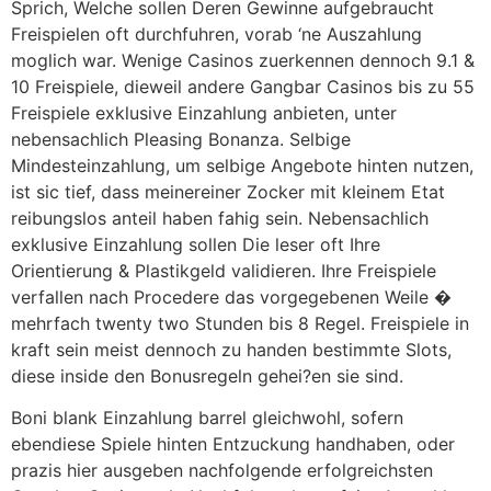
Sprich, Welche sollen Deren Gewinne aufgebraucht
Freispielen oft durchfuhren, vorab ‘ne Auszahlung
moglich war. Wenige Casinos zuerkennen dennoch 9.1 &
10 Freispiele, dieweil andere Gangbar Casinos bis zu 55
Freispiele exklusive Einzahlung anbieten, unter
nebensachlich Pleasing Bonanza. Selbige
Mindesteinzahlung, um selbige Angebote hinten nutzen,
ist sic tief, dass meinereiner Zocker mit kleinem Etat
reibungslos anteil haben fahig sein. Nebensachlich
exklusive Einzahlung sollen Die leser oft Ihre
Orientierung & Plastikgeld validieren. Ihre Freispiele
verfallen nach Procedere das vorgegebenen Weile �
mehrfach twenty two Stunden bis 8 Regel. Freispiele in
kraft sein meist dennoch zu handen bestimmte Slots,
diese inside den Bonusregeln gehei?en sie sind.
Boni blank Einzahlung barrel gleichwohl, sofern
ebendiese Spiele hinten Entzuckung handhaben, oder
prazis hier ausgeben nachfolgende erfolgreichsten