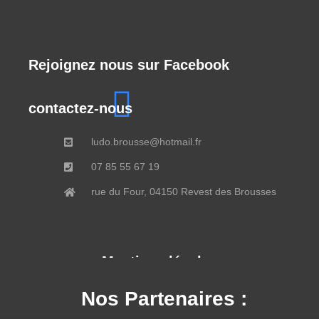
Rejoignez nous sur Facebook
contactez-nous
ludo.brousse@hotmail.fr
07 85 55 67 19
rue du Four, 04150 Revest des Brousses
Mentions légales
Nos Partenaires :