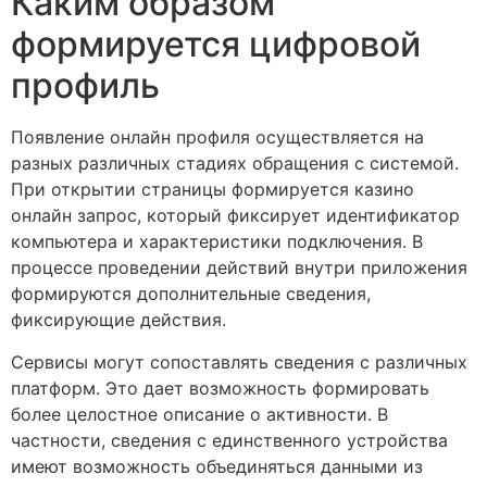
Каким образом
формируется цифровой
профиль
Появление онлайн профиля осуществляется на
разных различных стадиях обращения с системой.
При открытии страницы формируется казино
онлайн запрос, который фиксирует идентификатор
компьютера и характеристики подключения. В
процессе проведении действий внутри приложения
формируются дополнительные сведения,
фиксирующие действия.
Сервисы могут сопоставлять сведения с различных
платформ. Это дает возможность формировать
более целостное описание о активности. В
частности, сведения с единственного устройства
имеют возможность объединяться данными из