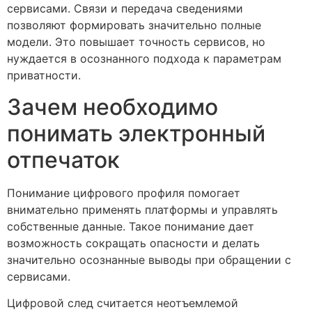
сервисами. Связи и передача сведениями
позволяют формировать значительно полные
модели. Это повышает точность сервисов, но
нуждается в осознанного подхода к параметрам
приватности.
Зачем необходимо
понимать электронный
отпечаток
Понимание цифрового профиля помогает
внимательно применять платформы и управлять
собственные данные. Такое понимание дает
возможность сокращать опасности и делать
значительно осознанные выводы при обращении с
сервисами.
Цифровой след считается неотъемлемой