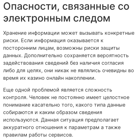
Опасности, связанные со
электронным следом
Хранение информации может вызывать конкретные
риски. Если информация оказывается к
посторонним лицам, возможны риски защиты
данных. Дополнительно сохраняется вероятность
задействования сведений без наличия согласия
либо для целях, они никак не являлись очевидны во
время их казино онлайн накоплении.
Еще одной проблемой является сложность
контроля. Человек не постоянно имеет целостное
понимание касательно того, какого типа данные
собираются и каким образом сведения
используются. Данная ситуация предполагает
аккуратного отношения к параметрам а также
правилам работы сервисов.