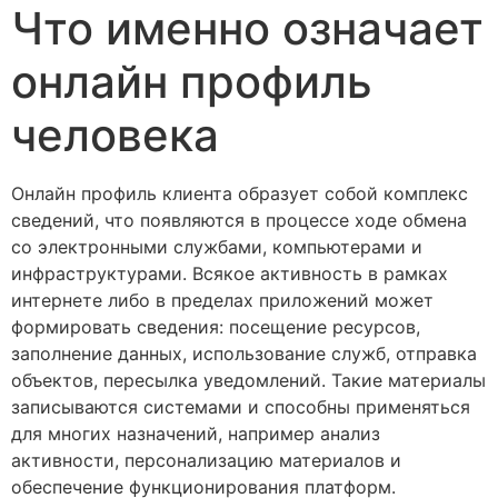
Что именно означает
онлайн профиль
человека
Онлайн профиль клиента образует собой комплекс
сведений, что появляются в процессе ходе обмена
со электронными службами, компьютерами и
инфраструктурами. Всякое активность в рамках
интернете либо в пределах приложений может
формировать сведения: посещение ресурсов,
заполнение данных, использование служб, отправка
объектов, пересылка уведомлений. Такие материалы
записываются системами и способны применяться
для многих назначений, например анализ
активности, персонализацию материалов и
обеспечение функционирования платформ.