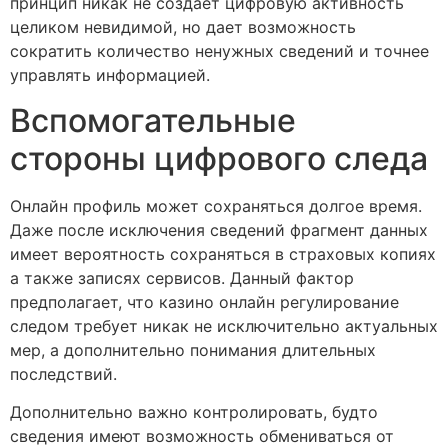
принцип никак не создает цифровую активность
целиком невидимой, но дает возможность
сократить количество ненужных сведений и точнее
управлять информацией.
Вспомогательные
стороны цифрового следа
Онлайн профиль может сохраняться долгое время.
Даже после исключения сведений фрагмент данных
имеет вероятность сохраняться в страховых копиях
а также записях сервисов. Данный фактор
предполагает, что казино онлайн регулирование
следом требует никак не исключительно актуальных
мер, а дополнительно понимания длительных
последствий.
Дополнительно важно контролировать, будто
сведения имеют возможность обмениваться от