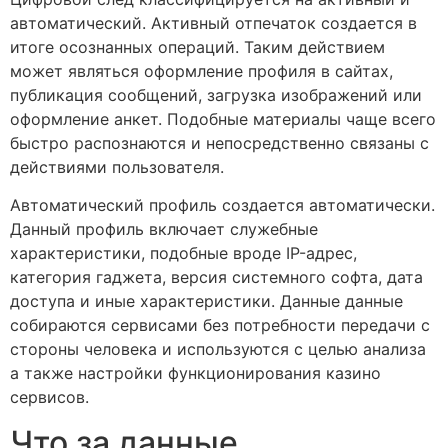
автоматический. Активный отпечаток создается в
итоге осознанных операций. Таким действием
может являться оформление профиля в сайтах,
публикация сообщений, загрузка изображений или
оформление анкет. Подобные материалы чаще всего
быстро распознаются и непосредственно связаны с
действиями пользователя.
Автоматический профиль создается автоматически.
Данный профиль включает служебные
характеристики, подобные вроде IP-адрес,
категория гаджета, версия системного софта, дата
доступа и иные характеристики. Данные данные
собираются сервисами без потребности передачи с
стороны человека и используются с целью анализа
а также настройки функционирования казино
сервисов.
Что за данные