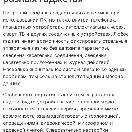
Цифровой профиль создается никак не лишь при
использовании ПК, но также внутри телефонах,
планшетных устройствах, интеллектуальных часах,
смарт-ТВ и других соединенных устройствах. Любое
гаджет имеет возможность фиксировать отдельные
аппаратные казино без депозита параметры,
сведения касательно соединении, сведения
касательно приложениях и журнал действий.
Насколько значительнее систем связано со единым
профилем, тем больше становится единый массив
данных.
Особенность портативных систем выражается
внутри, будто устройства часто сопровождают
пользователя в течение период времени и имеют
возможность взаимодействовать с геолокацией,
оповещениями, видеокамерой, микрофоном и
адресной книгой. Следовательно настройки