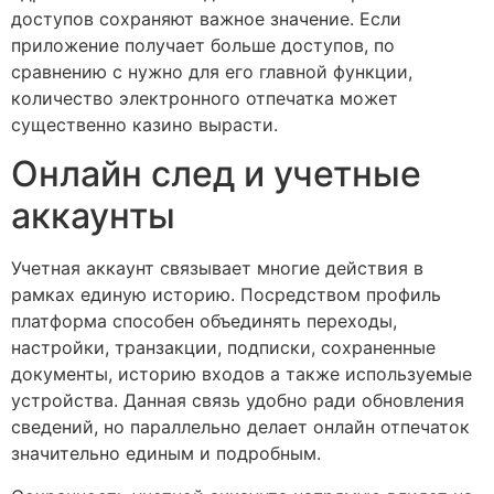
доступов сохраняют важное значение. Если
приложение получает больше доступов, по
сравнению с нужно для его главной функции,
количество электронного отпечатка может
существенно казино вырасти.
Онлайн след и учетные
аккаунты
Учетная аккаунт связывает многие действия в
рамках единую историю. Посредством профиль
платформа способен объединять переходы,
настройки, транзакции, подписки, сохраненные
документы, историю входов а также используемые
устройства. Данная связь удобно ради обновления
сведений, но параллельно делает онлайн отпечаток
значительно единым и подробным.