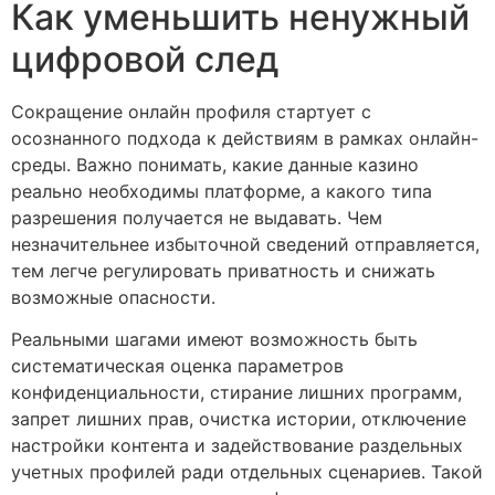
Как уменьшить ненужный
цифровой след
Сокращение онлайн профиля стартует с
осознанного подхода к действиям в рамках онлайн-
среды. Важно понимать, какие данные казино
реально необходимы платформе, а какого типа
разрешения получается не выдавать. Чем
незначительнее избыточной сведений отправляется,
тем легче регулировать приватность и снижать
возможные опасности.
Реальными шагами имеют возможность быть
систематическая оценка параметров
конфиденциальности, стирание лишних программ,
запрет лишних прав, очистка истории, отключение
настройки контента и задействование раздельных
учетных профилей ради отдельных сценариев. Такой