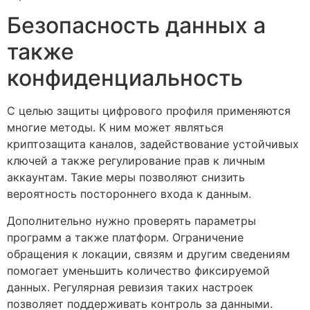
Безопасность данных а
также
конфиденциальность
С целью защиты цифрового профиля применяются
многие методы. К ним может являться
криптозащита каналов, задействование устойчивых
ключей а также регулирование прав к личным
аккаунтам. Такие меры позволяют снизить
вероятность постороннего входа к данным.
Дополнительно нужно проверять параметры
программ а также платформ. Ограничение
обращения к локации, связям и другим сведениям
помогает уменьшить количество фиксируемой
данных. Регулярная ревизия таких настроек
позволяет поддерживать контроль за данными.