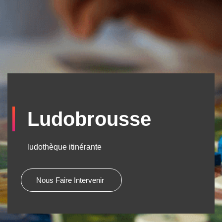
Ludobrousse
ludothèque itinérante
Nous Faire Intervenir