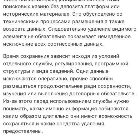
поисковых казино без депозита платформ или
исторических материалах. Это обусловлено со
техническими процессами размещения а также
возврата данных. Следовательно удаление видимого
элемента не обязательно показывает немедленное
исключение всех соотнесенных данных.
Время сохранения зависит исходя из условий
отдельного службы, регулирования, программной
структуры и вида сведений. Одни данные
исключаются оперативно, прочие способны
размещаться продолжительнее ради сохранности,
изучения или выполнения договорных обязательств.
Из-за этого перед использованием службы нужно
понимать, какие именно информация собираются,
каким образом длительно они имеют возможность
сохраняться и какие средства удаления
предоставлены.