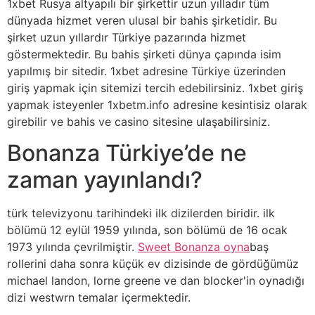
1xbet Rusya altyapılı bir şirkettir uzun yılladır tüm
dünyada hizmet veren ulusal bir bahis şirketidir. Bu
şirket uzun yıllardır Türkiye pazarında hizmet
göstermektedir. Bu bahis şirketi dünya çapında isim
yapılmış bir sitedir. 1xbet adresine Türkiye üzerinden
giriş yapmak için sitemizi tercih edebilirsiniz. 1xbet giriş
yapmak isteyenler 1xbetm.info adresine kesintisiz olarak
girebilir ve bahis ve casino sitesine ulaşabilirsiniz.
Bonanza Türkiye’de ne
zaman yayınlandı?
türk televizyonu tarihindeki ilk dizilerden biridir. ilk
bölümü 12 eylül 1959 yılında, son bölümü de 16 ocak
1973 yılında çevrilmiştir.
Sweet Bonanza oyna
baş
rollerini daha sonra küçük ev dizisinde de gördüğümüz
michael landon, lorne greene ve dan blocker'in oynadığı
dizi westwrn temalar içermektedir.