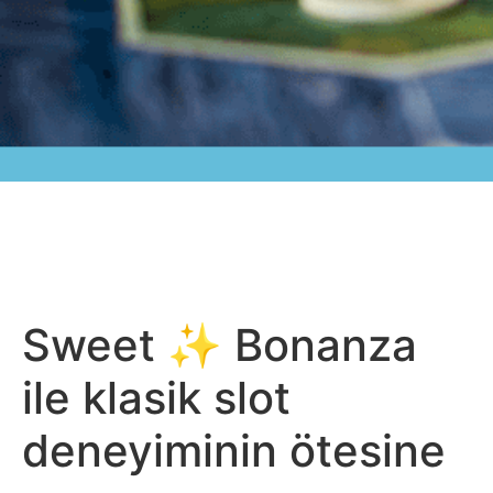
Sweet ✨ Bonanza
ile klasik slot
deneyiminin ötesine