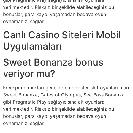
gibi Pragmatic Play sağlayıcısına ait oyunlara
verilmektedir. Risksiz bir şekilde alabileceğiniz bu
bonuslar, para kaybı yaşamadan bedava oyun
oynamanızı sağlar.
Canlı Casino Siteleri Mobil
Uygulamaları
Sweet Bonanza bonus
veriyor mu?
Freespin bonusları genelde en popüler slot oyunları olan
Sweet Bonanza, Gates of Olympus, Sea Bass Bonanza
gibi Pragmatic Play sağlayıcısına ait oyunlara
verilmektedir. Risksiz bir şekilde alabileceğiniz bu
bonuslar, para kaybı yaşamadan bedava oyun
oynamanızı sağlar.