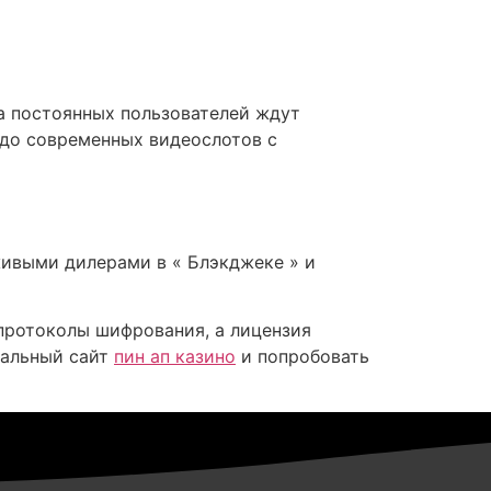
 а постоянных пользователей ждут
 до современных видеослотов с
ивыми дилерами в « Блэкджеке » и
протоколы шифрования, а лицензия
иальный сайт
пин ап казино
и попробовать