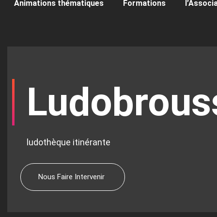
Animations thématiques
Formations
l’Associ
Ludobrous
ludothèque itinérante
Nous Faire Intervenir