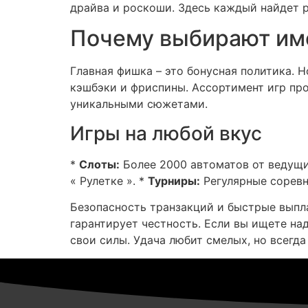
драйва и роскоши. Здесь каждый найдет р
Почему выбирают име
Главная фишка – это бонусная политика. 
кэшбэки и фриспины. Ассортимент игр про
уникальными сюжетами.
Игры на любой вкус
*
Слоты:
Более 2000 автоматов от ведущи
« Рулетке ». *
Турниры:
Регулярные соревн
Безопасность транзакций и быстрые выпл
гарантирует честность. Если вы ищете н
свои силы. Удача любит смелых, но всегда