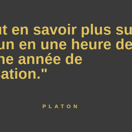
t en savoir plus su
un en une heure de
ne année de
ation."
PLATON