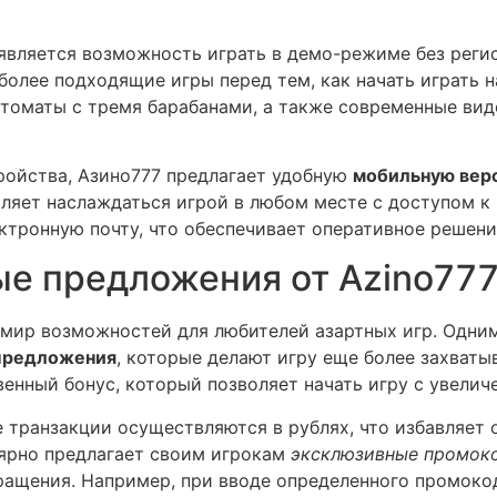
является возможность играть в демо-режиме без регис
более подходящие игры перед тем, как начать играть н
томаты с тремя барабанами, а также современные вид
ройства, Азино777 предлагает удобную
мобильную вер
ляет наслаждаться игрой в любом месте с доступом к
ектронную почту, что обеспечивает оперативное решен
е предложения от Azino77
й мир возможностей для любителей азартных игр. Одни
предложения
, которые делают игру еще более захват
енный бонус, который позволяет начать игру с увелич
е транзакции осуществляются в рублях, что избавляет
лярно предлагает своим игрокам
эксклюзивные промок
ращения. Например, при вводе определенного промоко