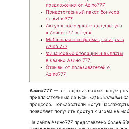
предложения от Azino777
Приветственный пакет бонусов
от Azino777
Актуальное зеркало для доступа
к Азино 777 сегодня
Мобильная платформа для игры в
Azino 777
Финансовые операции и выплаты
в казино Азино 777
Отзывы от пользователей о
Azino777
Азино777
— это одно из самых популярных
привлекательные бонусы.
Официальный са
процесса. Пользователи могут наслаждатьс
позволяет получить доступ к играм на мо
На сайте Азино777 представлено более 5