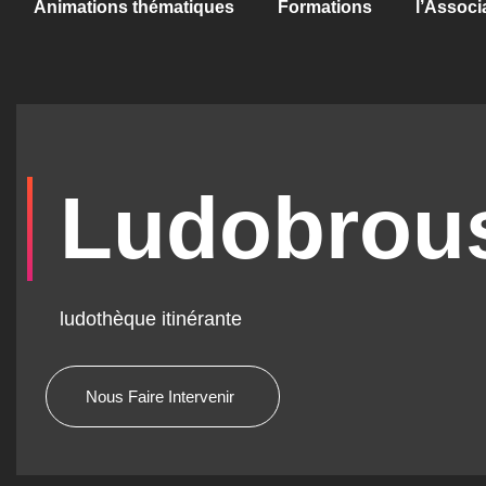
Animations thématiques
Formations
l’Associ
Ludobrou
ludothèque itinérante
Nous Faire Intervenir