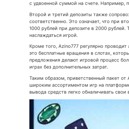
с удвоенной суммой на счете. Например, п
Второй и третий депозиты также сопрово
соответственно. Это означает, что при в
1000 рублей при депозите в 2000 рублей.
наслаждаться игрой.
Кроме того, Azino777 регулярно проводит
это бесплатные вращения в слотах, котор
предложения делают игровой процесс бол
играх без дополнительных затрат.
Таким образом, приветственный пакет от 
широким ассортиментом игр на платформ
вывода средств легко обналичивать свои