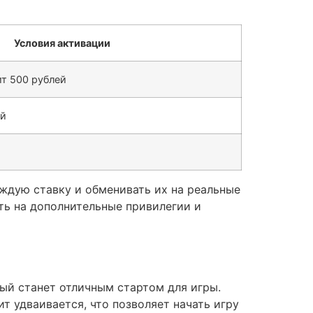
Условия активации
т 500 рублей
ей
аждую ставку и обменивать их на реальные
ть на дополнительные привилегии и
рый станет отличным стартом для игры.
т удваивается, что позволяет начать игру