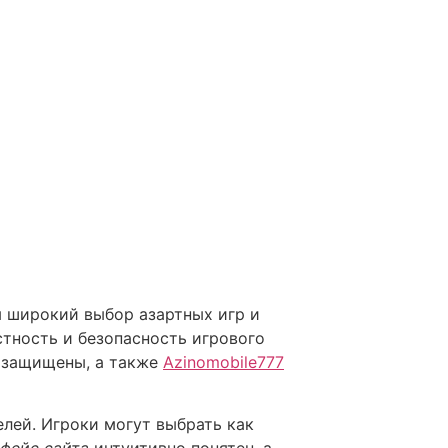
м широкий выбор азартных игр и
стность и безопасность игрового
е защищены, а также
Azinomobile777
лей. Игроки могут выбрать как