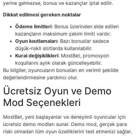
yerine gelmezse, bonus ve kazançlar iptal edilir.
Dikkat edilmesi gereken noktalar
Ödeme limitleri
: Bonus üzerinden elde edilen
kazançların maksimum çekim limiti vardır.
Oyun kısıtlamaları
: Bazı bonuslar sadece
düşük‑riskli slotlarda kullanılabilir.
Kural değişiklikleri
: MostBet, promosyon
koşullarını aylık olarak güncelleyebilir.
Bu bilgiler, oyuncuların bonusları en verimli şekilde
değerlendirmesine yardımcı olur.
Ücretsiz Oyun ve Demo
Mod Seçenekleri
MostBet, yeni başlayanlar ve deneyimli oyuncular için
ücretsiz demo modları sunar. Demo mod, gerçek para
riski olmadan tüm oyun özelliklerini test etmenizi sağlar.