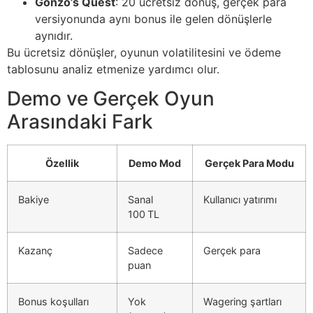
Gonzo’s Quest
: 20 ücretsiz dönüş, gerçek para
versiyonunda aynı bonus ile gelen dönüşlerle
aynıdır.
Bu ücretsiz dönüşler, oyunun volatilitesini ve ödeme
tablosunu analiz etmenize yardımcı olur.
Demo ve Gerçek Oyun
Arasındaki Fark
Özellik
Demo Mod
Gerçek Para Modu
Bakiye
Sanal
Kullanıcı yatırımı
100 TL
Kazanç
Sadece
Gerçek para
puan
Bonus koşulları
Yok
Wagering şartları