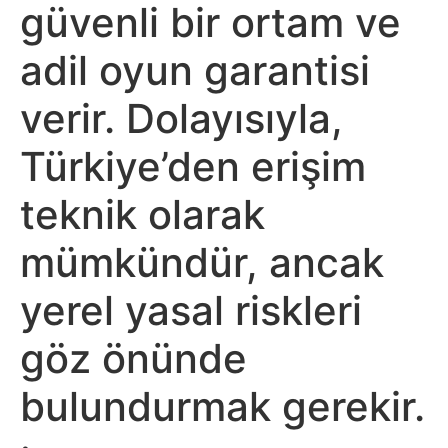
güvenli bir ortam ve
adil oyun garantisi
verir. Dolayısıyla,
Türkiye’den erişim
teknik olarak
mümkündür, ancak
yerel yasal riskleri
göz önünde
bulundurmak gerekir.