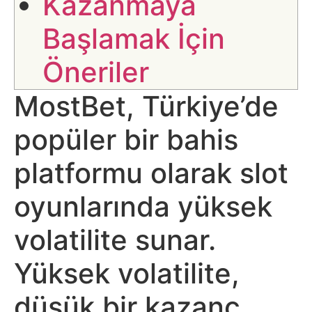
Kazanmaya
Başlamak İçin
Öneriler
MostBet, Türkiye’de
popüler bir bahis
platformu olarak slot
oyunlarında yüksek
volatilite sunar.
Yüksek volatilite,
düşük bir kazanç