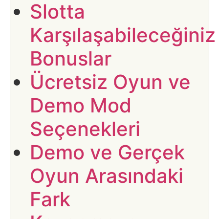
Slotta
Karşılaşabileceğiniz
Bonuslar
Ücretsiz Oyun ve
Demo Mod
Seçenekleri
Demo ve Gerçek
Oyun Arasındaki
Fark