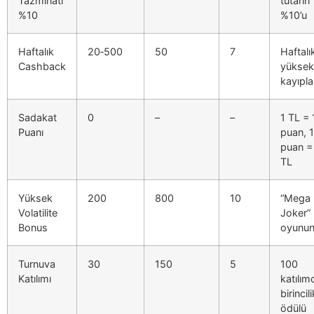
Tazminatı
tutarın
%10
%10’u
Haftalık
20‑500
50
7
Haftalı
Cashback
yüksek
kayıpla
Sadakat
0
–
–
1 TL = 
Puanı
puan, 
puan =
TL
Yüksek
200
800
10
“Mega
Volatilite
Joker”
Bonus
oyunu
Turnuva
30
150
5
100
Katılımı
katılımc
birincili
ödülü