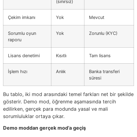
(sınırsız)
Çekim imkanı
Yok
Mevcut
Sorumlu oyun
Yok
Zorunlu (KYC)
raporu
Lisans denetimi
Kısıtlı
Tam lisans
İşlem hızı
Anlık
Banka transferi
süresi
Bu tablo, iki mod arasındaki temel farkları net bir şekilde
gösterir. Demo mod, öğrenme aşamasında tercih
edilirken, gerçek para modunda yasal ve mali
sorumluluklar ortaya çıkar.
Demo moddan gerçek mod’a geçiş