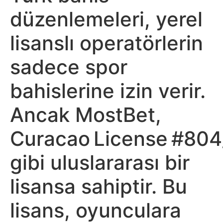
düzenlemeleri, yerel
lisanslı operatörlerin
sadece spor
bahislerine izin verir.
Ancak MostBet,
Curacao License #80
gibi uluslararası bir
lisansa sahiptir. Bu
lisans, oyunculara