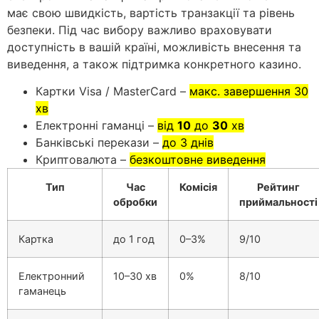
має свою швидкість, вартість транзакції та рівень
безпеки. Під час вибору важливо враховувати
доступність в вашій країні, можливість внесення та
виведення, а також підтримка конкретного казино.
Картки Visa / MasterCard –
макс. завершення 30
хв
Електронні гаманці –
від
10
до
30
хв
Банківські перекази –
до 3 днів
Криптовалюта –
безкоштовне виведення
Тип
Час
Комісія
Рейтинг
обробки
приймальності
Картка
до 1 год
0–3%
9/10
Електронний
10–30 хв
0%
8/10
гаманець