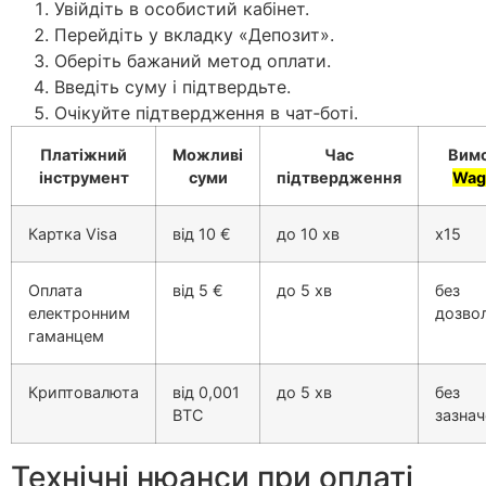
Увійдіть в особистий кабінет.
Перейдіть у вкладку «Депозит».
Оберіть бажаний метод оплати.
Введіть суму і підтвердьте.
Очікуйте підтвердження в чат‑боті.
Платіжний
Можливі
Час
Вим
інструмент
суми
підтвердження
Wag
Картка Visa
від 10 €
до 10 хв
x15
Оплата
від 5 €
до 5 хв
без
електронним
дозво
гаманцем
Криптовалюта
від 0,001
до 5 хв
без
BTC
зазнач
Технічні нюанси при оплаті