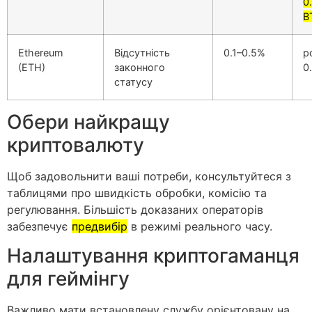
0
B
Ethereum
Відсутність
0.1–0.5%
р
(ETH)
законного
0
статусу
Обери найкращу
криптовалюту
Щоб задовольнити ваші потреби, консультуйтеся з
таблицями про швидкість обробки, комісію та
регулювання. Більшість доказаних операторів
забезпечує
предвибір
в режимі реального часу.
Налаштування криптогаманця
для геймінгу
Важливо мати встановлену службу орієнтовану на