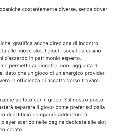
a meccaniche costantemente diverse, senza dover
che, gratifica anche direzione di incontro
a alle nuove slot. I giochi social da casinò
chi d’azzardo in patrimonio esperto.
me permetta ai giocatori con l’aggiunta di
te, dato che un gioco di un energico provider
vero la efficienza di accatto verso trovare
razione abitato con il gioco. Sul nostro posto
asterà separare il gioco come preferisci dalla
 di artificio comparirà addirittura ti
 player scarico nelle pagine dedicate alle slot
eo creato.