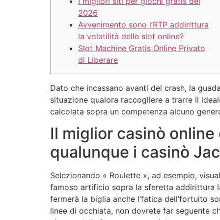
I migliori siti per giochi gratis del
2026
Avvenimento sono l’RTP addirittura
la volatilità delle slot online?
Slot Machine Gratis Online Privato
di Liberare
Dato che incassano avanti del crash, la guada
situazione qualora raccogliere a trarre il ideal
calcolata sopra un competenza alcuno genero
Il miglior casinò onlin
qualunque i casinò Ja
Selezionando « Roulette », ad esempio, visualiz
famoso artificio sopra la sferetta addirittura 
fermerà la biglia anche l’fatica dell’fortuito 
linee di occhiata, non dovrete far seguente ch