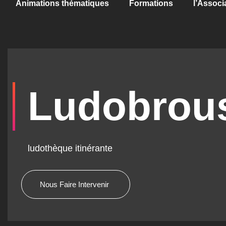
Animations thématiques
Formations
l’Associ
Ludobrou
ludothèque itinérante
Nous Faire Intervenir