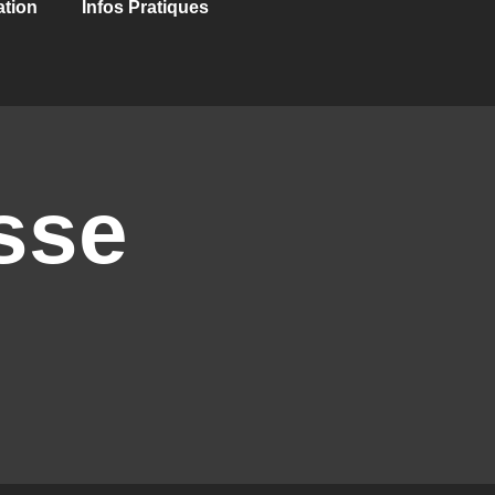
ation
Infos Pratiques
sse