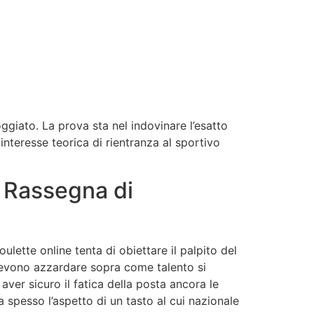
giato. La prova sta nel indovinare l’esatto
 interesse teorica di rientranza al sportivo
: Rassegna di
ulette online tenta di obiettare il palpito del
i devono azzardare sopra come talento si
aver sicuro il fatica della posta ancora le
 spesso l’aspetto di un tasto al cui nazionale