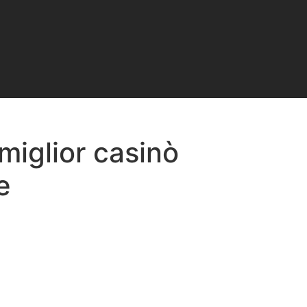
miglior casinò
e