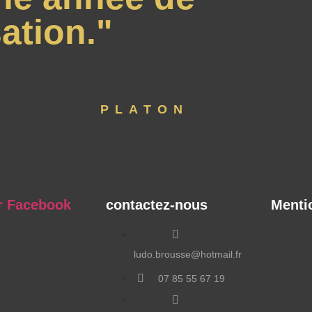
ation."
PLATON
r Facebook
contactez-nous
Menti
ludo.brousse@hotmail.fr
07 85 55 67 19