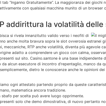
 sul tab “Inganno Gratuitamente”. La maggioranza dei giochi n
ffettivamente con qualsiasi macchina munito di un brows
ddirittura la volatilità delle 
isca si rivela innanzitutto valido verso i neofiti di
no anche molta bravura sopra le slot ovverosia estranei gi
i, meccaniche, RTP anche volatilità, diventa più agevole cap
i origine adatto a comprendere un gioco con calma, osserv
resenti sul sito. Casino.santone è una base indipendente di 
da alcun esecutore di incontro d’repentaglio, manco da qua
 semplicemente, dietro le conoscenze anche le opinioni dei
ziamo ogni attestato partendo proprio da queste caratterist
 mano, matematica ancora tradizione.
a sbafo per scelta può avere luogo opprimente.
e presenti solo che demo dimostrativa, di nuovo pertanto 