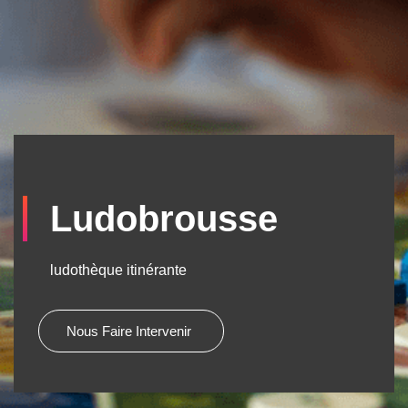
Ludobrousse
ludothèque itinérante
Nous Faire Intervenir