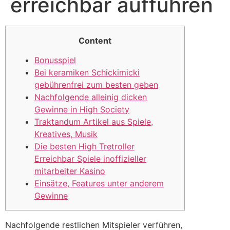
erreichbar aufführen
Content
Bonusspiel
Bei keramiken Schickimicki
gebührenfrei zum besten geben
Nachfolgende alleinig dicken
Gewinne in High Society
Traktandum Artikel aus Spiele,
Kreatives, Musik
Die besten High Tretroller
Erreichbar Spiele inoffizieller
mitarbeiter Kasino
Einsätze, Features unter anderem
Gewinne
Nachfolgende restlichen Mitspieler verführen,