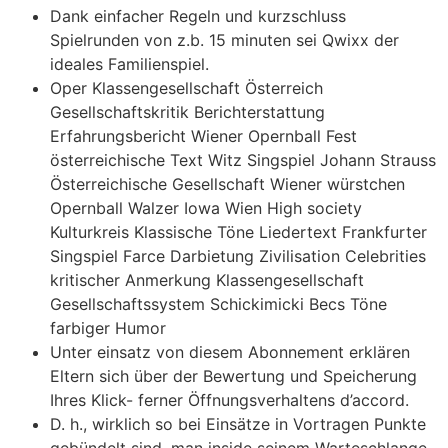
Dank einfacher Regeln und kurzschluss
Spielrunden von z.b. 15 minuten sei Qwixx der
ideales Familienspiel.
Oper Klassengesellschaft Österreich
Gesellschaftskritik Berichterstattung
Erfahrungsbericht Wiener Opernball Fest
österreichische Text Witz Singspiel Johann Strauss
Österreichische Gesellschaft Wiener würstchen
Opernball Walzer Iowa Wien High society
Kulturkreis Klassische Töne Liedertext Frankfurter
Singspiel Farce Darbietung Zivilisation Celebrities
kritischer Anmerkung Klassengesellschaft
Gesellschaftssystem Schickimicki Becs Töne
farbiger Humor
Unter einsatz von diesem Abonnement erklären
Eltern sich über der Bewertung und Speicherung
Ihres Klick- ferner Öffnungsverhaltens d’accord.
D. h., wirklich so bei Einsätze in Vortragen Punkte
gebündelt sind, man inside seinem Warteschlange