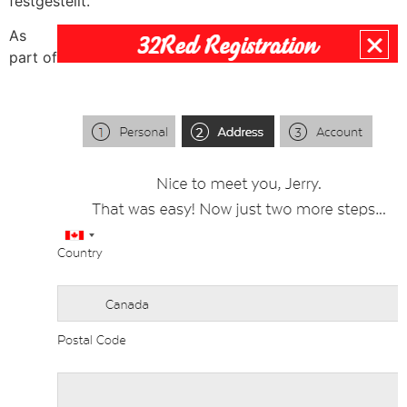
festgestellt.
As
part of