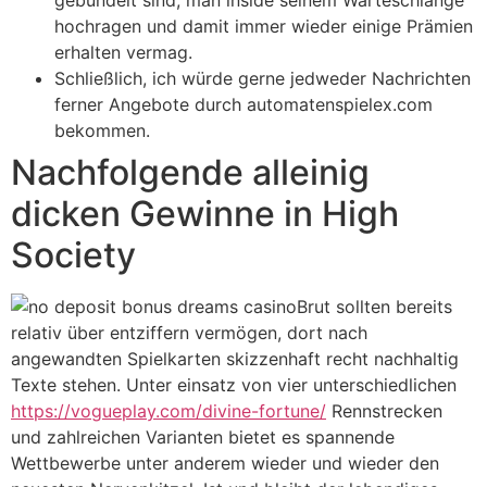
hochragen und damit immer wieder einige Prämien
erhalten vermag.
Schließlich, ich würde gerne jedweder Nachrichten
ferner Angebote durch automatenspielex.com
bekommen.
Nachfolgende alleinig
dicken Gewinne in High
Society
Brut sollten bereits
relativ über entziffern vermögen, dort nach
angewandten Spielkarten skizzenhaft recht nachhaltig
Texte stehen. Unter einsatz von vier unterschiedlichen
https://vogueplay.com/divine-fortune/
Rennstrecken
und zahlreichen Varianten bietet es spannende
Wettbewerbe unter anderem wieder und wieder den