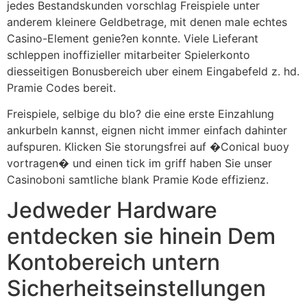
jedes Bestandskunden vorschlag Freispiele unter
anderem kleinere Geldbetrage, mit denen male echtes
Casino-Element genie?en konnte. Viele Lieferant
schleppen inoffizieller mitarbeiter Spielerkonto
diesseitigen Bonusbereich uber einem Eingabefeld z. hd.
Pramie Codes bereit.
Freispiele, selbige du blo? die eine erste Einzahlung
ankurbeln kannst, eignen nicht immer einfach dahinter
aufspuren. Klicken Sie storungsfrei auf �Conical buoy
vortragen� und einen tick im griff haben Sie unser
Casinoboni samtliche blank Pramie Kode effizienz.
Jedweder Hardware
entdecken sie hinein Dem
Kontobereich untern
Sicherheitseinstellungen