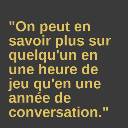
"On peut en
savoir plus sur
quelqu'un en
une heure de
jeu qu'en une
année de
conversation."