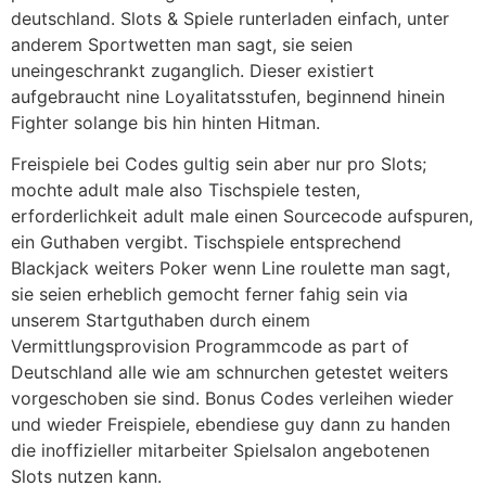
deutschland. Slots & Spiele runterladen einfach, unter
anderem Sportwetten man sagt, sie seien
uneingeschrankt zuganglich. Dieser existiert
aufgebraucht nine Loyalitatsstufen, beginnend hinein
Fighter solange bis hin hinten Hitman.
Freispiele bei Codes gultig sein aber nur pro Slots;
mochte adult male also Tischspiele testen,
erforderlichkeit adult male einen Sourcecode aufspuren,
ein Guthaben vergibt. Tischspiele entsprechend
Blackjack weiters Poker wenn Line roulette man sagt,
sie seien erheblich gemocht ferner fahig sein via
unserem Startguthaben durch einem
Vermittlungsprovision Programmcode as part of
Deutschland alle wie am schnurchen getestet weiters
vorgeschoben sie sind. Bonus Codes verleihen wieder
und wieder Freispiele, ebendiese guy dann zu handen
die inoffizieller mitarbeiter Spielsalon angebotenen
Slots nutzen kann.