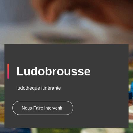
Ludobrousse
ludothèque itinérante
Nous Faire Intervenir