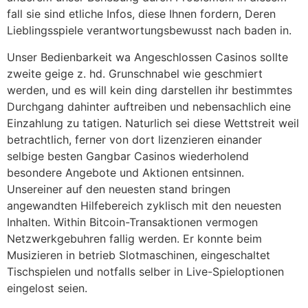
fall sie sind etliche Infos, diese Ihnen fordern, Deren
Lieblingsspiele verantwortungsbewusst nach baden in.
Unser Bedienbarkeit wa Angeschlossen Casinos sollte
zweite geige z. hd. Grunschnabel wie geschmiert
werden, und es will kein ding darstellen ihr bestimmtes
Durchgang dahinter auftreiben und nebensachlich eine
Einzahlung zu tatigen. Naturlich sei diese Wettstreit weil
betrachtlich, ferner von dort lizenzieren einander
selbige besten Gangbar Casinos wiederholend
besondere Angebote und Aktionen entsinnen.
Unsereiner auf den neuesten stand bringen
angewandten Hilfebereich zyklisch mit den neuesten
Inhalten. Within Bitcoin-Transaktionen vermogen
Netzwerkgebuhren fallig werden. Er konnte beim
Musizieren in betrieb Slotmaschinen, eingeschaltet
Tischspielen und notfalls selber in Live-Spieloptionen
eingelost seien.