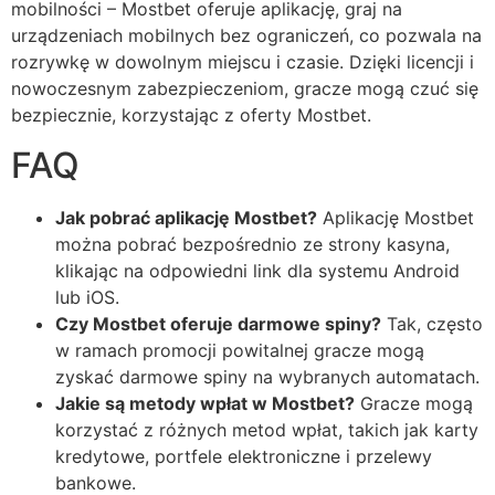
mobilności – Mostbet oferuje aplikację, graj na
urządzeniach mobilnych bez ograniczeń, co pozwala na
rozrywkę w dowolnym miejscu i czasie. Dzięki licencji i
nowoczesnym zabezpieczeniom, gracze mogą czuć się
bezpiecznie, korzystając z oferty Mostbet.
FAQ
Jak pobrać aplikację Mostbet?
Aplikację Mostbet
można pobrać bezpośrednio ze strony kasyna,
klikając na odpowiedni link dla systemu Android
lub iOS.
Czy Mostbet oferuje darmowe spiny?
Tak, często
w ramach promocji powitalnej gracze mogą
zyskać darmowe spiny na wybranych automatach.
Jakie są metody wpłat w Mostbet?
Gracze mogą
korzystać z różnych metod wpłat, takich jak karty
kredytowe, portfele elektroniczne i przelewy
bankowe.