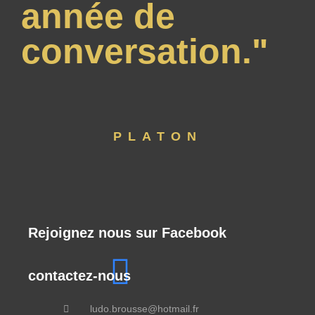
année de
conversation."
PLATON
Rejoignez nous sur Facebook
contactez-nous
ludo.brousse@hotmail.fr