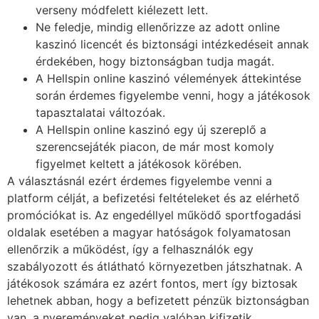
verseny módfelett kiélezett lett.
Ne feledje, mindig ellenőrizze az adott online
kaszinó licencét és biztonsági intézkedéseit annak
érdekében, hogy biztonságban tudja magát.
A Hellspin online kaszinó vélemények áttekintése
során érdemes figyelembe venni, hogy a játékosok
tapasztalatai változóak.
A Hellspin online kaszinó egy új szereplő a
szerencsejáték piacon, de már most komoly
figyelmet keltett a játékosok körében.
A választásnál ezért érdemes figyelembe venni a
platform célját, a befizetési feltételeket és az elérhető
promóciókat is. Az engedéllyel működő sportfogadási
oldalak esetében a magyar hatóságok folyamatosan
ellenőrzik a működést, így a felhasználók egy
szabályozott és átlátható környezetben játszhatnak. A
játékosok számára ez azért fontos, mert így biztosak
lehetnek abban, hogy a befizetett pénzük biztonságban
van, a nyereményeket pedig valóban kifizetik.