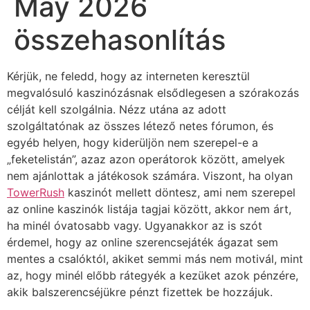
May 2026
összehasonlítás
Kérjük, ne feledd, hogy az interneten keresztül
megvalósuló kaszinózásnak elsődlegesen a szórakozás
célját kell szolgálnia. Nézz utána az adott
szolgáltatónak az összes létező netes fórumon, és
egyéb helyen, hogy kiderüljön nem szerepel-e a
„feketelistán”, azaz azon operátorok között, amelyek
nem ajánlottak a játékosok számára. Viszont, ha olyan
TowerRush
kaszinót mellett döntesz, ami nem szerepel
az online kaszinók listája tagjai között, akkor nem árt,
ha minél óvatosabb vagy. Ugyanakkor az is szót
érdemel, hogy az online szerencsejáték ágazat sem
mentes a csalóktól, akiket semmi más nem motivál, mint
az, hogy minél előbb rátegyék a kezüket azok pénzére,
akik balszerencséjükre pénzt fizettek be hozzájuk.