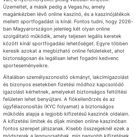
Üzemeltet, a másik pedig a Vegas.hu, amely
magánkézben lévő online kaszinó, és a kaszinójátékok
mellett sportfogadást is kínál. Fontos tudni, hogy 2026-
ban Magyarországon jelenleg két olyan online
szolgáltató működik, amely teljesen legális keretek
között kínál sportfogadási lehetőséget. Egyre többen
keresik azokat a megbízható online felületeket, ahol
biztonságosan és legálisan lehet fogadni kedvenc
sporteseményeikre.
Általában személyazonosító okmányt, lakcímigazolást
és bizonyos esetekben fizetési módhoz kapcsolódó
igazolást kérhetnek, amelyeket biztonságos feltöltési
felületen lehet benyújtani. A fiókellenőrzés és az
ügyfélazonosítás (KYC folyamat) a biztonságos
működés alapja a legjobb kifizetésű kaszinók oldalain.
A kifizetési limitek és díjak minden online kaszinóban
fontos szerepet játszanak. Kisebb összegeknél ezek a
módszerek a leggyorsabbak, míg nagyobb kifizetések