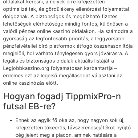
oldalakat keresni, amelyek erre kifejezetten
optimalizáltak, és gördülékeny ellenőrzési folyamattal
dolgoznak. A biztonságos és megbízható fizetési
lehetőségek elérhetősége mindig fontos, különösen a
valódi pénzes online kaszinó oldalakon. Ha számodra a
gyorsaság az legfontosabb prioritás, a leggyorsabb
pénzfelvétellel bíró platformok átfogó összehasonlítója
megjelöli, hol várható ténylegesen gyors jóváírásra. A
legális és biztonságos oldalak aktuális listáját a
Legjobbkaszino.org folyamatosan karbantartja –
érdemes ezt az legelső megállásodat választani az
online kaszinózás előtt.
Hogyan fogadj TippmixPro-n
futsal EB-re?
Ennek az egyik fő oka az, hogy nagyon sok új,
kifejezetten tőkeerős, távszerencsejátékot nyújtó
cég jelent meg a piacon, aminek hatására a