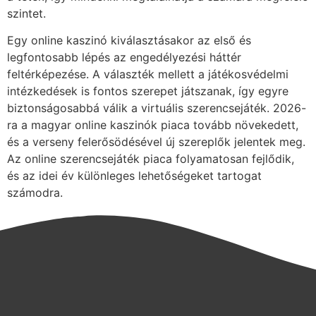
szintet.
Egy online kaszinó kiválasztásakor az első és
legfontosabb lépés az engedélyezési háttér
feltérképezése. A választék mellett a játékosvédelmi
intézkedések is fontos szerepet játszanak, így egyre
biztonságosabbá válik a virtuális szerencsejáték. 2026-
ra a magyar online kaszinók piaca tovább növekedett,
és a verseny felerősödésével új szereplők jelentek meg.
Az online szerencsejáték piaca folyamatosan fejlődik,
és az idei év különleges lehetőségeket tartogat
számodra.